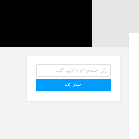
27 نمایش ها
آیا سوراخ کردن کشتی،
شوهرم به سراغ زن دیگری
کشتن آن نوجوان و ساختن
رفته، اما مرا طلاق
دیوار، ارتباطی با علم غیبِ
نمی‌دهد. چه باید کرد؟
آینده داشت؟
19 جولای 2026
8 جولای 2026
21 نمایش ها
23 نمایش ها
آیا اگر مسلمانی فردی
منظور از «وَفق» و حکم
غیرمسلمان را بکشد، حکم
ساختن یا درخواست آن
قصاص درباره او اجرا
4 جولای 2026
می‌شود؟
15 نمایش ها
19 جولای 2026
36 نمایش ها
جستجو کردن