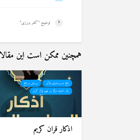
توضیح “کفر ورزی”
همچنین ممکن است این مقالات 
پاسخ به پرسشهای قرآنی
پرسش و پاسخ
یک اشتباه دیگر در فهم قرآن کریم
اذکار قران کریم