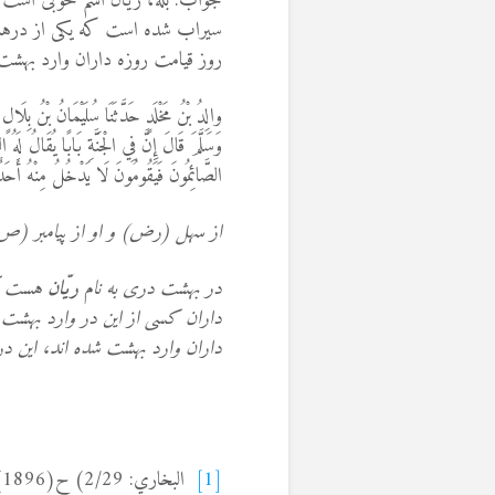
جواب: بله، ریّان اسم خوبی است و
سیراب شده است که یکی از درهای
روز قیامت روزه داران وارد بهشت
والِدُ بْنُ مَخْلَدٍ حَدَّثَنَا سُلَيْمَانُ بْنُ بِلَال
وَسَلَّمَ قَالَ إِنَّ فِي الْجَنَّةِ بَابًا يُقَالُ لَهُ 
الصَّائِمُونَ فَيَقُومُونَ لَا يَدْخُلُ مِنْهُ أَحَدٌ
از سهل (رض) و او از پیامبر (ص
در بهشت دری به نام
ریّان
هست که 
داران کسی از این در وارد بهشت ن
داران وارد بهشت شده اند، این در 
[1]
البخاري: 2/29) ح(1896)، و(مسلم: 2/808) ح(1152