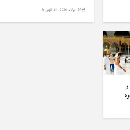
29 جولای 2026
17 نمایش ها
و
وه