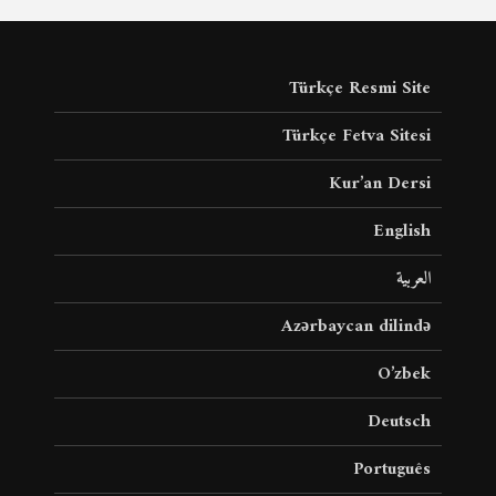
Türkçe Resmi Site
Türkçe Fetva Sitesi
Kur’an Dersi
English
العربية
Azərbaycan dilində
O’zbek
Deutsch
Português