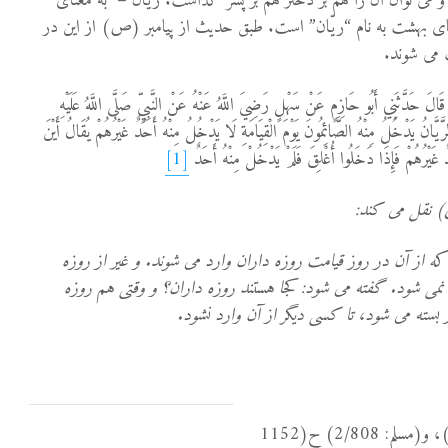
 می توان آن را هم بر دختر هم بر پسر گذاشت. ریّان – به معنای
 بهشت به نام “ریّان” است. طبق حدیث از پیامبر (ص) از این در
 می شوند.
ٍ قَالَ حَدَّثَنِي أَبُو حَازِمٍ عَنْ سَهْلٍ رَضِيَ اللَّهُ عَنْهُ عَنْ النَّبِيِّ صَلَّى اللَّهُ عَلَيْهِ
الرَّيَّانُ يَدْخُلُ مِنْهُ الصَّائِمُونَ يَوْمَ الْقِيَامَةِ لَا يَدْخُلُ مِنْهُ أَحَدٌ غَيْرُهُمْ يُقَالُ أَيْنَ
 غَيْرُهُمْ فَإِذَا دَخَلُوا أُغْلِقَ فَلَمْ يَدْخُلْ مِنْهُ أَحَدٌ
[1]
) نقل می کند:
از آن در روز قیامت روزه داران وارد می شوند. و غیر از روزه
می شود. گفته می شود: کجا هستند روزه داران؟ و وقتی هم روزه
بسته می شود، تا کسی دیگر از آن وارد نشود.