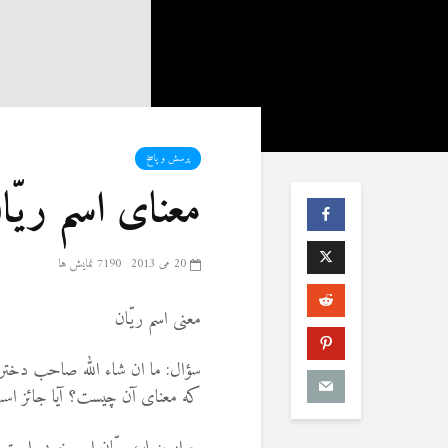
پرسش و پاسخ
معنای اسم ریّا
20 می 2013
7190 نمایش ها
معنی اسم ریّان
سؤال: ما ان شاء الله صاحب دختر خ
که معنای آن چیست؟ آیا جائز است 