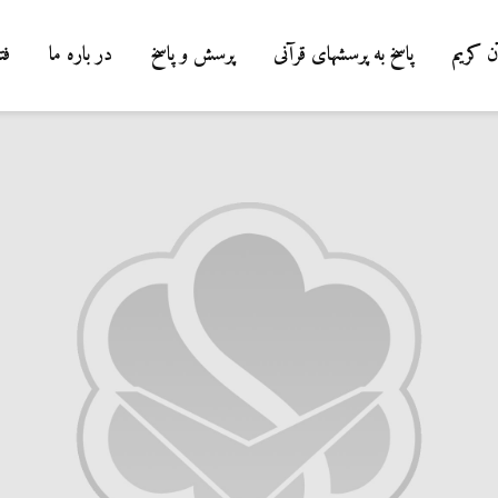
ن کریم
پاسخ به پرسشهای قرآنی
پرسش و پاسخ
در باره ما
فت