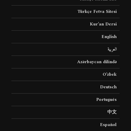
Türkçe Fetva Sitesi
Kur’an Dersi
English
العربية
Azərbaycan dilində
O’zbek
Deutsch
Português
中文
Español