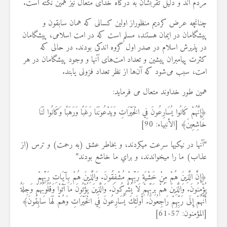
مردم اند و دليل تقربشان به درگاه خدای متعال نيز همين نكته است.
19 جولای 2026
36 نمایش ها
چنانچه عرض کردیم منظوراز اولین کسانی که همان سابقون و
پيشگامان در ايمان هستند، مسلم است كه در امت اسلامى، پيشگامان
در پذيرش اسلام در صدر اول گروه اندكى بودند. در حالى كه
كثرت پيامبران پيشين و تعداد امت‌هاى آنها و وجود پيشگامان در هر
امت، سبب مى‏‌شود كه آن‌ها از نظر تعداد فزونى يابند.
همین طور خداوند متعال می فرماید:
﴿إِنَّهُمْ كَانُوا ‌يُسَارِعُونَ فِي الْخَيْرَاتِ وَيَدْعُونَنَا رَغَبًا وَرَهَبًا وَكَانُوا لَنَا
خَاشِعِينَ﴾ [الأنبياء: 90]
“آنها در نيكيها سرعت مي‏كردند، و بخاطر عشق (به رحمت) و ترس (از
عذاب) ما را مي‏خواندند، و براي ما خاشع بودند”
﴿إِنَّ الَّذِينَ هُمْ مِنْ خَشْيَةِ رَبِّهِمْ مُشْفِقُونَ. وَالَّذِينَ هُمْ بِآيَاتِ رَبِّهِمْ
يُؤْمِنُونَ. وَالَّذِينَ هُمْ بِرَبِّهِمْ لَا يُشْرِكُونَ. وَالَّذِينَ يُؤْتُونَ مَا آتَوْا وَقُلُوبُهُمْ وَجِلَةٌ
أَنَّهُمْ إِلَى رَبِّهِمْ رَاجِعُونَ. أُولَئِكَ يُسَارِعُونَ فِي الْخَيْرَاتِ وَهُمْ لَهَا سَابِقُونَ﴾
[المؤمنون: 57-61]