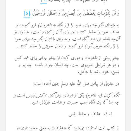
وَ قُلْ لِلْمُۆْمِناتِ یَغْضُضْنَ مِنْ أَبْصارِهِنَّ وَ یَحْفَظْنَ فُرُوجَهُنَّ..
[5]
به مؤمنان بگو چشمهای خود را (از نگاه به نامحرمان) فرو گیرند، و
عفاف خود را حفظ كنند؛ این برای آنان پاكیزه‌تر است؛ خداوند از
آن‌چه انجام می‌دهند آگاه است. و به زنان با ایمان بگو چشمهای خود
را (از نگاه هوس آلود) فرو گیرند و دامان خویش را حفظ كنند…
چشم پوشی از نامحرمان و دوری كردن از چشم چرانی برای همه كس
و در هر شرایطی ضروری است. چه انسان جوان باشد، چه پیر و
مسن، مجرد باشد یا متأهل.
در حدیثی از پیامبر صلی الله علیه وسلم چنین آمده است:
نگاه كردن (به نامحرم) یكی از تیرهای زهرآگین تركش ابلیس است و
چه بسا كه یك نگاه سبب حسرت و ندامت طولانی شود
.
3. عفاف و حفظ نفس
از كتب لغت استفاده می‌شود كه «عفاف» به معنی «خودداری»‌و