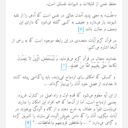
حفظ نفس از تمایلات و شهوات نفسانی است.
«عفّت» به معنی پدید آمدن حالتی در نفس است كه آدمی را از غلبه
شهوت باز می‌دارد و عفیف به كسی گفته می‌شود كه دارای این
وصف و حالت باشد
[6]
در قرآن كریم آیات متعددی در این رابطه موجود است كه به برخی از
آن‌ها اشاره می‌كنیم:
خداوند متعال در قرآن كریم می‌فرماید: وَ لْیَسْتَعْفِفِ الَّذِینَ لا یَجِدُونَ
نِكاحاً حَتَّى یُغْنِیَهُمُ اللَّهُ مِنْ فَضْلِهِ…
[7]
و كسانی كه امكانی برای ازدواج نمی‌یابند، باید پاكدامنی پیشه كنند
تا خداوند از فضلِ خود آنان را بی‌نیاز گرداند….
از این آیه معلوم می‌شود كه قدم اول و راه اصلی در كنترل غریزه
جنسی ازدواج است. اما از آن‌جا كه همه افراد این امكان را ندارند
می‌بایست تقوا و عفاف به خرج دهند و از گناه و آلودگی بپرهیزند در
آیات دیگری، آنان را كه دامن خویش آلوده نمی‌سازند را تشویق كرده
و گرامی می‌دارد: “…. وَالحافِظینَ فُرُوجَهُم وَالْحافِظات…”
[8]