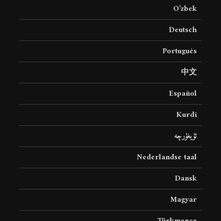
O’zbek
Deutsch
Português
中文
Español
Kurdî
ئۇيغۇرچە
Nederlandse taal
Dansk
Magyar