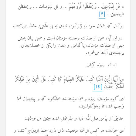
« قُلْ لِلْمُۆْمِنِینَ… وَ یَحْفَظُوا فُرُوجَهُمْ … و قل للمؤمنات … و یحفظن
فروجهن…
[9]
و آنان كه دامان خود را (از آلوده شدن به بی عفّتی) حفظ می‌كنند.
در این آیه، سخن از صفات برجسته مۆمنان است و ضمن بیان بخش
مهمی از صفات مۆمنان، پاكدامنی و عفت را یكی از خصلت‌های
برجسته‌ی آن‌ها می‌شمرد.
4. روزه گرفتن
«یا أَیُّهَا الَّذِینَ آمَنُوا كُتِبَ عَلَیْكُمُ الصِّیامُ كَما كُتِبَ عَلَى الَّذِینَ مِنْ قَبْلِكُمْ
لَعَلَّكُمْ تَتَّقُونَ
[10]
ای گروه مؤمنان! روزه بر شما نوشته شد همانگونه كه بر پیشینیان شما
واجب شد، تا پرهیزگارشوند.
حدیثی از پیامبر صلی الله علیه و سلم نقل شده چنین می فرماید:
ای جوانان، هر کس از شما موقعیت مالی دارد حتما ازدواج کند. و