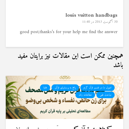
louis vuitton handbags
30 آگوست 2013 در 11:40
good post,thanks’s for your help me find the answer
همچنین ممکن است این مقالات نیز برایتان مفید
باشد
اصول ما در تفسیر قرآن کریم
پاسخ به پرسشهای قرآنی
فتاوا
مباحث علمی
مطالعات زنان