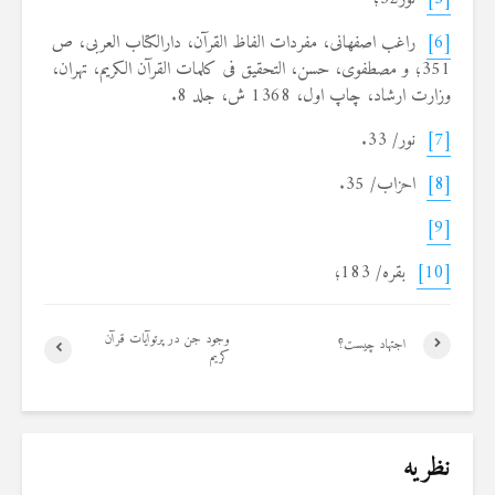
[6]
راغب اصفهانی، ‌مفردات الفاظ القرآن، دارالكتاب العربی، ص
351؛ و مصطفوی، حسن، التحقیق فی كلمات القرآن الكریم، تهران،
وزارت ارشاد، چاپ اول، 1368 ش، جلد 8.
[7]
نور/ 33.
[8]
احزاب/ 35.
[9]
[10]
بقره/ 183؛
وجود جن در پرتوآیات قرآن
اجتهاد چیست؟
کریم
نظریه