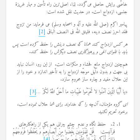
خاصّی برایش حاصل می‌گردد. لذا، اصلی‌ترین راه تأمین و مهار غریزة
جنسی، ازدواج است. در حدیث نقل شده است:
پیامبر اكرم (صلی الله علیه و آله و اصحابه وسلم) می فرماید: من تزوج
فقد احرز نصف دینه، فلیتق الله فی النصف الباقی
[2]
هر كس ازدواج كند همانا كه نصف دینش را حفظ كرده است پس
باید با تقوای الهی و پرهیزگاری نصف دیگرش را حفظ كند.
هم‌چنین ازدواج مانع فحشاء و منكرات است. از این رو، انسان نباید
بی جهت و بدون دلیل موجّه ازدواج را به تأخیر اندازد و خود را از
این حلال مفید و چاره ‌ساز محروم سازد.
«یا أَیُّهَا الَّذِینَ آمَنُوا لا تُحَرِّمُوا طَیِّباتِ ما أَحَلَّ اللَّهُ لَكُمْ …
[3]
ای گروه مؤمنان، آن‌چه را كه خداوند برای شما حلال نموده است،
برخود تحریم نكنید
2. حفظ نگاه و عدم چشم چرانی هم یکی از راهکارهای
قرآنیست: قُلْ لِلْمُۆْمِنِینَ یَغُضُّوا مِنْ أَبْصارِهِمْ وَ یَحْفَظُوا فُرُوجَهُمْ
ذلِكَ أَزْكی لَهُمْ إِنَّ اللَّهَ خَبِیرٌ بِما یَصْنَعُونَ
[4]