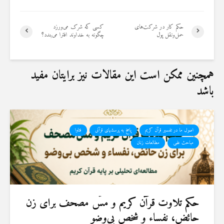
19 جولای 2026
36 نمایش ها
حکم کار در شرکت‌های
کسی که شرک می‌ورزد
حمل‌ونقل پول
چگونه به خداوند افترا می‌بندد؟
همچنین ممکن است این مقالات نیز برایتان مفید
باشد
اصول ما در تفسیر قرآن کریم
پاسخ به پرسشهای قرآنی
فتاوا
مباحث علمی
مطالعات زنان
حكم تلاوت قرآن كريم و مسّ مصحف برای زن
حائض، نفساء و شخص بی‌وضو