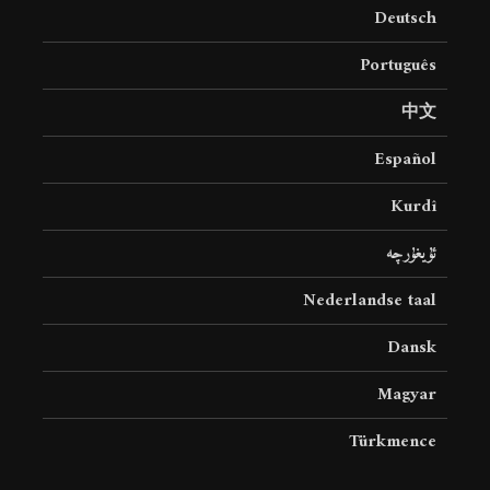
Deutsch
Português
中文
Español
Kurdî
ئۇيغۇرچە
Nederlandse taal
Dansk
Magyar
Türkmence