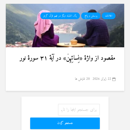
اعلانات
پرسش و پاسخ
یک اشتباه دیگر در فهم قرآن کریم
مقصود از واژهٔ «نِسائِهِنَّ» در آیهٔ ۳۱ سورهٔ نور
22 ژوئن 2026
20 نمایش ها
جستجو کردن