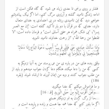
19 جولای 2026
36 نمایش ها
فشار بر روی برخی تا حدی زیاد می شود که گاه ممکن است از
ادامه زندگی ناامید گشته و آرزوی مرگ کنیم. اما اگر نیک بیاندیشیم
خواهیم دید که این ناامیدی ریشه در بی اعتمادی به خدای متعال
دارد. خدایی که در قرآن با دو بار تأکید گفته است: "إن مع العسر
یسرا"؛ "بی شک همراه هر سختی آسانی است" و فرمان داده است: "لا
تقنطوا من رحمة الله"؛ "از رحمت خداوند ناامید نشوید
وَإِذَا سَأَلَكَ عِبَادِي عَنِّي فَإِنِّي قَرِيبٌ ۖ أُجِيبُ دَعْوَةَ الدَّاعِ إِذَا دَعَانِ ۖ
فَلْيَسْتَجِيبُوا لِي وَلْيُؤْمِنُوا بِي لَعَلَّهُمْ يَرْشُدُونَ
وقتی بنده های من در باره ی من می پرسند من به آنها نزدیکم به
کسی که من را دعا میکند هنگام دعا کردن جواب میدهم و باید از
من طلب جواب کنند و وبه من ایمان آورند تا ارشاد شوند (بقره
186)
و ما فراموش میکنیم که خدا میگوید
….وَنَحْنُ أَقْرَبُ إِلَيْهِ مِنْ حَبْلِ الْوَرِيدِ [قـ : 16]
….ما از رگ گردن به او نزدیکتر هستیم
اگر ما باور کنیم که خدا همه جا هست و زنده و پاینده است و