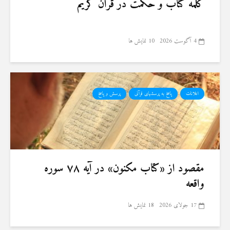
کلمه کتاب و حکمت در قرآن کریم
4 آگوست 2026
10 نمایش ها
اعلانات
پاسخ به پرسشهای قرآنی
پرسش و پاسخ
مقصود از «کتاب مکنون» در آیه ۷۸ سوره
واقعه
17 جولای 2026
18 نمایش ها