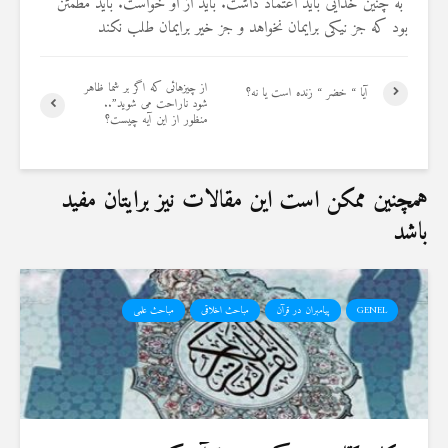
به چنین خدایی باید اعتماد داشت. باید از او خواست. باید مطمئن
بود که جز نیکی برایمان نخواهد و جز خیر برایمان طلب نکند
از چیزهائی که اگر بر شما ظاهر
آیا “ خضر “ زنده است یا نه؟
شود ناراحت می شوید”..
منظور از این آیه چیست؟
همچنین ممکن است این مقالات نیز برایتان مفید
باشد
GENEL
پیامبران در قرآن
مباحث اخلاقی
مباحث علمی