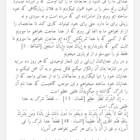
صدای ما را می شنود و حاجات ما را تنها اوست که بر آورده میسازد
آنوقت رنج سفر را بر خود هموار نمیکردیم تا به فلان زیارتگاهی که خود
ساخته ایم برویم واز امامزاده ای که مرده است و نه سودی و نه
زیانی برای ما دارد حتی برای خود نمیتواند کاری کند تا حاجتمان را
از او بخواهیم ما به انجا نمی رویم که از خدا حاجت بخواهیم ما میرویم
که از کسی که با خدا شریکش کرده ایم حاجت بخواهیم ما میرویم تا
ثابت کنیم که باورنداریم به إِيَّاكَ نَعْبُدُ وإِيَّاكَ نَسْتَعِينُ [الفاتحة : 5]
فقط تو را میپرستم و از تو یاری میجویم
و در برابر خدایانمان ارزشی بر این شعار توحیدی که هر روز ده مرتبه
در در نمازها یمان آن راتکرار میکنیم قائل نیستیم و به آن عمل نمیکنیم و
خدایان خود را تنها نمیگذاریم و حاجاتمان را نه از خدای واحد که از
خدایان خود ساخته میخواهیم و این موجب گناهیست که خدا نام آن
را شرک گذاشته و میگویدآن ظلمی عظیم است
…. إِنَّ الشِّرْكَ لَظُلْمٌ عَظِيمٌ [لقمان : 13] …. قطعآ شرک به خدا
ظلمی بزرگ است
إِنَّ اللّهَ لاَ يَغْفِرُ أَن يُشْرَكَ بِهِ وَيَغْفِرُ مَا دُونَ ذَلِكَ لِمَن يَشَاءُ وَمَن يُشْرِكْ
بِاللّهِ فَقَدِ افْتَرَى إِثْماً عَظِيماً [النساء : 48] قطعآ خدا شرک را نمی
آمرزد و غیر از آن را برای هر کس بخواهد می آمرزد