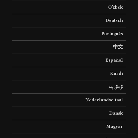
O’zbek
Deutsch
Português
中文
Español
Kurdî
ئۇيغۇرچە
Nederlandse taal
Dansk
Magyar