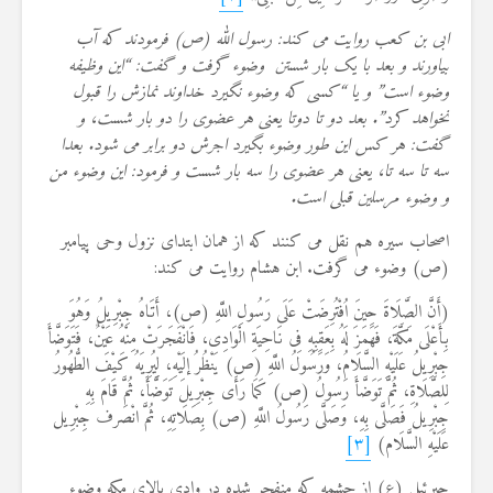
ابی بن کعب روایت می کند: رسول الله (ص) فرمودند که آب
بیاورند و بعد با یک بار شستن وضوء گرفت و گفت: “این وظیفه
وضوء است” و یا “کسی که وضوء نگیرد خداوند نمازش را قبول
نخواهد کرد”. بعد دو تا دوتا یعنی هر عضوی را دو بار شست، و
گفت: هر کس این طور وضوء بگیرد اجرش دو برابر می شود. بعدا
سه تا سه تا، یعنی هر عضوی را سه بار شست و فرمود: این وضوء من
و وضوء مرسلین قبلی است.
اصحاب سیره هم نقل می کنند که از همان ابتدای نزول وحی پیامبر
(ص) وضوء می گرفت. ابن هشام روایت می کند:
(أَنَّ الصَّلَاةَ حِینَ اُفْتُرِضَتْ عَلَى رَسُولِ اللَّهِ (ص)، أَتَاهُ جِبْرِیلُ وَهُوَ
بِأَعْلَى مَکَّةَ، فَهَمَزَ لَهُ بِعَقِبِهِ فِی نَاحِیَةِ الْوَادِی، فَانْفَجَرَتْ مِنْهُ عَیْنٌ، فَتَوَضَّأَ
جِبْرِیلُ عَلَیْهِ السَّلَامُ، وَرَسُولُ اللَّهِ (ص) یَنْظُرُ إلَیْهِ، لِیُرِیَهُ کَیْفَ الطُّهُورُ
لِلصَّلَاةِ، ثُمَّ تَوَضَّأَ رَسُولُ (ص) کَمَا رَأَى جِبْرِیلَ تَوَضَّأَ، ثُمَّ قَامَ بِهِ
جِبْرِیلُ فَصَلَّى بِهِ، وَصَلَّى رَسُولُ اللَّهِ (ص) بِصَلَاتِهِ، ثُمَّ انْصَرف جِبْرِیل
عَلَیْهِ السَّلَام)
[۳]
جبرئیل (ع) از چشمه که منفجر شده در وادی بالای مکه وضوء