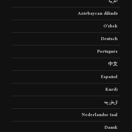
العربية
Azərbaycan dilində
O’zbek
Deutsch
Português
中文
Español
Kurdî
ئۇيغۇرچە
Nederlandse taal
Dansk