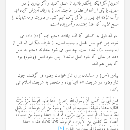
نشوید] مگر اینکه راهگذر باشید تا غسل کنید و اگر بیمارید یا در
22 نمایش ها
سفرید یا یکى از شما از قضاى حاجت آمد یا با زنان آمیزش کرده ‏اید
و آب نیافته ‏اید پس بر خاکى پاک تیمم کنید و صورت و دستهایتان را
مسح نمایید که خدا بخشنده و آمرزنده است.
در آیه فوق به کسانی که آب نیافتند دستور تیمم کردن داده می
شود. پس تیمم بدیل غسل و وضوء است. از طرف دیگر این آیه قبل از
آیه وضوء نازل شده است. چه طور می شود خداوند دستور به بدیل
دهد در حالی که خود اصل نباشد؟! پس خود اصل (وضوء) بود
که بدیل هم آمد.
پیامبر (ص) و مسلمانان برای نماز خواندن وضوء می گرفتند، چون
نماز وضوء در شریعت همه انبیا بوده و منحصر به شریعت اسلام نمی
باشد.
فعَنْ أُبَیِّ بْنِ کَعْبٍ أَنَّ رَسُولَ اللَّهِ (ص) دَعَا بِمَاءٍ، فَتَوَضَّأَ مَرَّةً مَرَّةً،
فَقَالَ: «هَذَا وَظِیفَةُ الْوُضُوءِ» أَوْ قَالَ ” وُضُوءٌ مَنْ لَمْ یَتَوَضَّأْهُ، لَمْ یَقْبَلِ
اللَّهُ لَهُ صَلَاةً، ثُمَّ تَوَضَّأَ مَرَّتَیْنِ مَرَّتَیْنِ، ثُمَّ قَالَ: «هَذَا وُضُوءٌ مَنْ تَوَضَّأَهُ،
أَعْطَاهُ اللَّهُ کِفْلَیْنِ مِنَ الْأَجْرِ» ، ثُمَّ تَوَضَّأَ ثَلَاثًا ثَلَاثًا، فَقَالَ: «هَذَا
وُضُوئِی، وَوُضُوءُ الْمُرْسَلِینَ مِنْ قَبْلِی»
[۲]