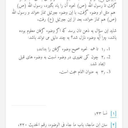
گرفت تا رسول الله (ص) نحوه آن را یاد بگیرد، رسول الله (ص)
هم مثل او وضوء گرفت. با این وضوء جبرئیل نماز خواند و رسول الله
(ص) هم نماز خواند. بعد از این جبرئیل (ع) رفت.
شاید این سؤال به ذهن تان برسد که اگر وضوء گرفتن معلوم بوده
باشد، چرا آیه وضوء نازل شد؟ به چند دلیل می تواند باشد:
۱٫ تا همه نحوه صحیح وضوء گرفتن را بدانند؛
۲٫ چون کمی تغییری در وضوء نسبت به وضوء های قبلی
ایجاد شد؛
۳٫ به عنوان اتمام حجت است.
[۱]
نسا ۴۳؛
[۲]
سنن ابن ماجة، باب ما جاء فی الوضوء، رقم الحدیث ۴۲۰،