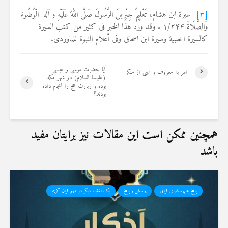
[۳]
سیرة ابن هشام، تَعْلِیمُ جِبْرِیلَ الرَّسُولَ صَلَّى اللهُ عَلَیْهِ و آله الْوُضُوءَ
وَالصَّلَاةَ ۱/۲۴۴ . وقد ورد هذا الخبر فی کثیر من کتب السیرة
کالسیرة الحلبیة وسیرة ابن اسحاق وفی أعلام النبوة للماوردی.
آیا حضرت موسی و عیسی
امر به معروف و نهی از منکر
(علیهما السلام) در شهر مکه
بوده و زیارت حج را انجام داده
بودند؟
همچنین ممکن است این مقالات نیز برایتان مفید
باشد
پاسخ به پرسشهای قرآنی
پرسش و پاسخ
یک اشتباه دیگر در فهم قرآن کریم