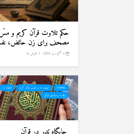
حكم تلاوت قرآن كريم و مسّ
مصحف برای زن حائض، نفسا
6 آگوست 2026
3 نمایش ها
GENEL
اصول ما در تفسیر قرآن کریم
اعتقاد ما
پاسخ به پرسشهای قرآنی
جایگاه تدبر در قرآن