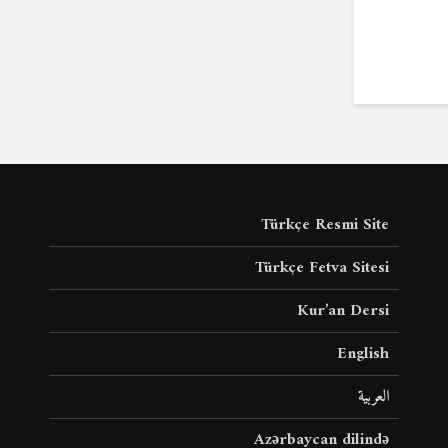
Türkçe Resmi Site
Türkçe Fetva Sitesi
Kur’an Dersi
English
العربية
Azərbaycan dilində