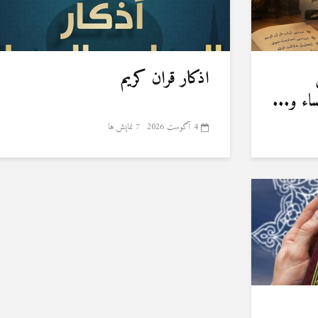
اذکار قران کریم
ء و...
4 آگوست 2026
7 نمایش ها