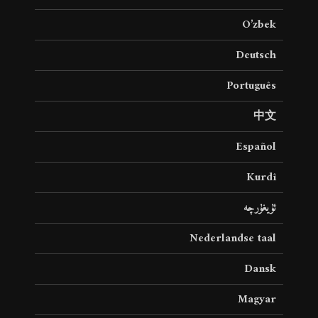
O’zbek
Deutsch
Português
中文
Español
Kurdî
ئۇيغۇرچە
Nederlandse taal
Dansk
Magyar