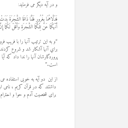
و در آیه دیگر می فرماید:
فَدَلَّاهُمَا بِغُرُورٍ فَلَمَّا ذَاقَا الشَّجَرَةَ بَدَت
أَنْهَكُمَا عَنْ تِلْكُمَا الشَّجَرَةِ وَأَقُلْ لَكُمَا 
“و به اين ترتيب آنها را با فريب
براي آنها آشكار شد و شروع كردند به
پروردگارشان آنها را ندا داد كه آ
است.”
از این دو آیه به خوبى استفاده مى 
داشتند که در قرآن کریم ، نامى 
براى شخصیت آدم و حوا و احترام آ