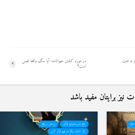
رو به سمت
در مورد کشتن حیوانات- آیا سگ واقعا نجس
است؟
نیز برایتان مفید باشد
فتاوا
پاسخ به پرسشهای قرآنی
پرسش و پاسخ
یک اشتباه دیگر در فهم قرآن کریم