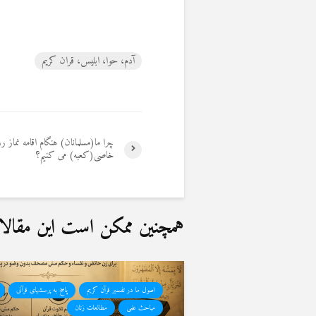
آدم، حوا، ابلیس، قران کریم
چرا ما(مسلمانان‌) هنگام اقامه نماز 
خاصی(کعبه) می کنیم؟
همچنین ممکن است این مقالات 
اصول ما در تفسیر قرآن کریم
پاسخ به پرسشهای قرآنی
مباحث علمی
مطالعات زنان