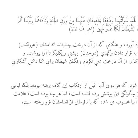
ْ لَهُمَا سَوْآتُهُمَا وَطَفِقَا يَخْصِفَانِ عَلَيْهِمَا مِنْ وَرَقِ الْجَنَّةِ وَنَادَاهُمَا رَبُّهُمَا أَلَمْ
إِنَّ الشَّيْطَانَ لَكُمَا عَدُوٌّ مُبِينٌ (اعراف 22)
 فرود آورد، و هنگامي كه از آن درخت چشيدند اندامشان (عورتشان)
 قرار دادن برگهاي (درختان) بهشتي بر يكديگر تا آنرا بپوشانند و
يا شما را از آن درخت نهي نكردم و نگفتم شيطان براي شما دشمن آشكاري
شود که هر دوی آنها قبل از ارتکاب این گناه، برهنه نبودند بلکه لباسی
از چگونگى این پوشش برده نشده است، اما هر چه بوده است، علامت
نها محسوب مى شده که با نافرمانى از اندامشان فرو ریخته است.