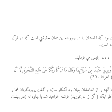
 بود که لباسشان را در بیاورند. اين همان حقيقتي است كه در قرآن
ده است.
دادن ابليس مي فرمايد:
وُورِيَ عَنْهُمَا مِنْ سَوْآتِهِمَا وَقَالَ مَا نَهَاكُمَا رَبُّكُمَا عَنْ هَذِهِ الشَّجَرَةِ إِلَّا أَنْ
نَ ( اعراف 20)
نچه را از اندامشان پنهان بود آشكار سازد و گفت پروردگارتان شما را
ر اينكه (اگر از آن بخوريد) فرشته خواهيد شد يا جاودانه (در بهشت