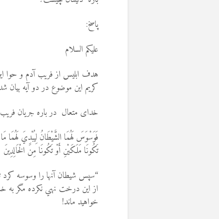
پاسخ:
علیکم السلام
هدف ابلیس از فریب آدم و حوا این
کریم این موضوع در دو آیه بيان ش
خدای متعال در باره جريان فریب 
فَوَسْوَسَ لَهُمَا الشَّيْطَانُ لِيُبْدِيَ لَهُمَا مَا 
تَكُونَا مَلَكَيْنِ أَوْ تَكُونَا مِنَ الْخَالِدِي
“سپس شيطان آنها را وسوسه كرد تا آ
از اين درخت نهي نكرده مگر به خاط
خواهيد ماند!