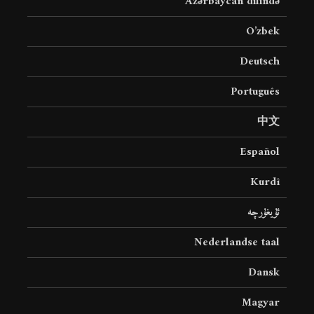
Azərbaycan dilində
O’zbek
Deutsch
Português
中文
Español
Kurdî
ئۇيغۇرچە
Nederlandse taal
Dansk
Magyar