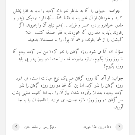
جواب:
حیوانی را که به خاطر نذر ذبح کردید را باید به فقرا پخش
کنید و خودتان از آن نخورید. نه فقط شما، بلکه افراد نزدیک (پدر و
مادر، خواهرو برادر، همسر و فرزند… )هم نباید آن را بخورند. اگر
بخورند باید به مقداری که خوردند به فقرا صدقه کنند. مثلا
گوشت را از شما بخرند، و شما آن پول را به مسمندان بدهید.
سؤال 3:
آیا می شود روزه گرفتن را نذر کرد؟ من نذر کرده بودم که
2 روز روزه بگیرم. نیازم برآورده شد. ایا حتما دو روز پیدر پی باید
روزه بگیرم؟
جواب:
از آنجا که روزه گرفتن هم یک نوع عبادت است، می شود
روزه گرفتن را نذر کرد. اما این که شما دو روز روزه گرفتن را نذر
کرده بودید، بعد از برآورده شدن نیاز آن را باید ادا کنید. منتهی پشت
سر گرفتن دو روز روزه لازم نیست. می توانید با فاصله آن را به جا
آورید.
دعا در بین غذا خوردن
نزدیکی پس از سقط جنین