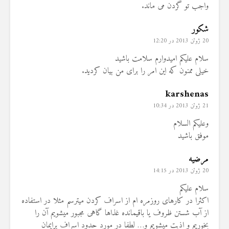
واجب تو گردن می ماند.
شکور
20 ژوئن 2013 در 12:20
سلام علیکم امیدوارم سلامت باشید
خیلی ممنون که این امر را برای من بیان کردید.
karshenas
21 ژوئن 2013 در 10:34
وعلیکم السلام
موفق باشید
مرضیه
20 ژوئن 2013 در 14:15
سلام علیکم
اکثرا در کارهای روزمره ام از اسراف کردن میترسم مثلا در استفاده
از آب شستن ظروف یا باقیمانده غذاها گاهی مجبور میشویم آن را
بخوریم و اذیت میشویم و… لطفا در مورد حدود اسراف برایمان