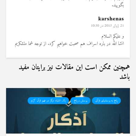
بگویید.
karshenas
21 ژوئن 2013 در 10:30
و علیکم السلام
انشا الله در باره اسراف هم صحبت خواهیم کرد. از توجه شما متشکریم
همچنین ممکن است این مقالات نیز برایتان مفید
باشد
پاسخ به پرسشهای قرآنی
پرسش و پاسخ
یک اشتباه دیگر در فهم قرآن کریم