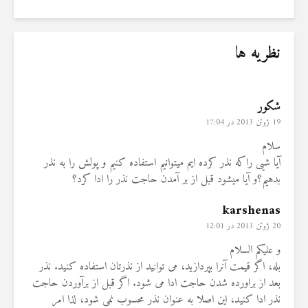
نظریه ها
شکور
19 ژوئن 2013 در 17:04
سلام
آیا شیی راکه نذر کرده ایم میتوانیم استفاده کنیم و پولش را به نذر
بدهیم؟و آیا میشود قبل از بر آمدن حاجت نذر را ادا کرد؟
karshenas
20 ژوئن 2013 در 12:01
و علیکم السلام
بله، اگر قیمت آنرا بپردازید، می توانید از نذرتان استفاده کنید. نذر
بعد از براورده شدن حاجت ادا می شود. اگر قبل از برآوردن حاجت
نذر ادا کنید، این اصلا به عنوان نذر محسوب نمی شود، لذا امر