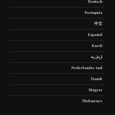
Deutsch
Português
中文
Español
Kurdî
ئۇيغۇرچە
Nederlandse taal
Dansk
Magyar
Türkmence