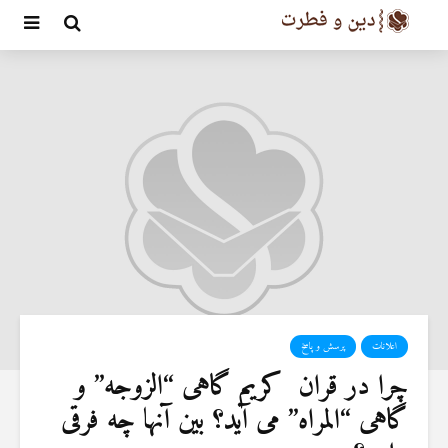
اعلانات
پرسش و پاسخ
چرا در قران کریم گاهی “الزوجه” و
گاهی “المراه” می آید؟ بین آنها چه فرقی