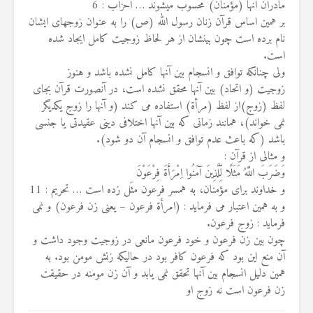
مادران آنها (مؤمنان) محسوب میشوند … احزاب : 6
19 جولای 2026
بر همین اساس قرآن زنان رسول الله (ص) را به عنوان زوجهای ایشان
36 نمایش ها
نام برده است چون بینشان از هر لحاظ زوجیت کامل ایجاد شده
است.
ولی چنانکه توافق و انسجام بین آنها کامل نشده باشد و هنوز
زوجیت (و اتحاد) بین آنها محقق نشده است، در آنصورت قرآن بجای
لفظ (زوج)از لفظ (مرأة) استفاده می کند (و آنها را زوج یکدیگر
نمی خواند)، همانند زمانی که بین آنها اختلافی دینی عقیدتی یا جنسی
باشد (که باعث عدم توافق و انسجام آن دو شود).
و مثالی از قرآن :
وَضَرَبَ اللَّهُ مَثَلًا لِّلَّذِینَ آمَنُوا اِمْرَأَةَ فِرْعَوْنَ
و خداوند برای مؤمنان، به همسر فرعون مثَل زده است … تحریم : 11
و به همین اعتبار می فرماید : (امرأة فرعون – یعنی زن فرعون) و نمی
فرماید : زوج فرعون.
چون بین زن فرعون و خود فرعون مانعی در زوجیت وجود داشت و
آن منع این بود که فرعون کافر بود در حالیکه زنش مومن بود. به
همین دلیل انسجام بین آنها تحقق نمی یابد و آن زن مومنه در حقیقت
زن فرعون است نه زوج او