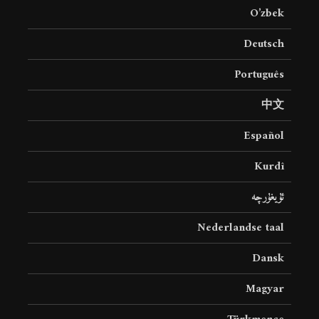
O’zbek
Deutsch
Português
中文
Español
Kurdî
ئۇيغۇرچە
Nederlandse taal
Dansk
Magyar