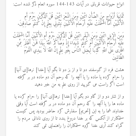
انواع حیوانات قربانی در آیات 143-144 سوره انعام ذکر شده است:
19 جولای 2026
37 نمایش ها
ثَمَانِيَةَ أَزْوَاجٍ مِنَ الضَّأْنِ اثْنَيْنِ وَمِنَ الْمَعْزِ اثْنَيْنِ قُلْ آلذَّكَرَيْنِ حَرَّمَ أَمِ
الْأُنْثَيَيْنِ أَمَّا اشْتَمَلَتْ عَلَيْهِ أَرْحَامُ الْأُنْثَيَيْنِ نَبِّئُونِي بِعِلْمٍ إِنْ كُنْتُمْ صَادِقِينَ.
وَمِنَ الْإِبِلِ اثْنَيْنِ وَمِنَ الْبَقَرِ اثْنَيْنِ قُلْ آلذَّكَرَيْنِ حَرَّمَ أَمِ الْأُنْثَيَيْنِ أَمَّا اشْتَمَلَتْ
عَلَيْهِ أَرْحَامُ الْأُنْثَيَيْنِ أَمْ كُنْتُمْ شُهَدَاءَ إِذْ وَصَّاكُمُ اللَّهُ بِهَذَا فَمَنْ أَظْلَمُ مِمَّنِ
افْتَرَى عَلَى اللَّهِ كَذِبًا لِيُضِلَّ النَّاسَ بِغَيْرِ عِلْمٍ إِنَّ اللَّهَ لَا يَهْدِي الْقَوْمَ
الظَّالِمِينَ
هشت فرد از گوسفند دو تا و از بز دو تا بگو آيا [خدا] نرها[ى آنها]
را حرام كرده يا ماده را يا آنچه را كه رحم آن دو ماده در بر گرفته
است اگر راست مى‏ گوييد از روى علم به من خبر دهيد
و از شتر دو و از گاو دو بگو آيا [خدا] نرها[ى آنها] را حرام كرده يا
ماده ‏ها را يا آنچه را كه رحم آن دو ماده در بر گرفته است آيا وقتى
خداوند شما را به اين [تحريم] سفارش كرد حاضر بوديد پس كيست
‏ستمكارتر از آنكس كه بر خدا دروغ بندد تا از روى نادانى مردم را
گمراه كند آرى خدا گروه ستمكاران را راهنمايى نمى ‏كند