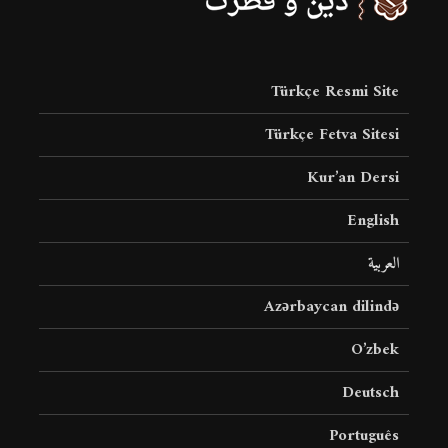
Türkçe Resmi Site
Türkçe Fetva Sitesi
Kur’an Dersi
English
العربية
Azərbaycan dilində
O’zbek
Deutsch
Português