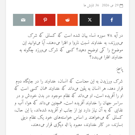
29 می 2026
36 نمایش ها
در آیه ۴۸ سوره نساء بیان شده است که کسانی که شرک
درباره سنگ زدن به
مقصود از «کت
می‌ورزند، به خداوند نسبت ناروا و افترا می‌دهند. آیا می‌توانید این
شیطان و دویدن مردان
در آیه ۷۸ سوره واقعه
موضوع را کمی توضیح دهید؟ کسی که شرک می‌ورزد چگونه به
میان صفا و مروه
17 جولای 2026
خداوند افترا می‌بندد؟
20 جولای 2026
18 نمایش ها
27 نمایش ها
پاسخ:
آیا سوراخ کر
شوهرم به سراغ زن دیگری
کشتن آن نوجو
شرک ورزیدن به این معناست که انسان، خداوند را در جایگاه دوم
رفته، اما مرا طلاق
دیوار، ارتباطی 
قرار دهد. هر انسان به یقین می‌داند که خداوند همان کسی است که
نمی‌دهد. چه باید کرد؟
آینده داشت؟
او را آفریده است. او می‌داند که نظام موجود در بدن خودش و در
19 جولای 2026
8 جولای 2026
سراسر جهان را خداوند آفریده است. همچنین می‌داند که هوا، آب و
22 نمایش ها
24 نمایش ها
غذایی که به آن نیاز دارد نیز از جانب او آفریده شده‌اند. با این حال،
آیا اگر مسلمانی فردی
منظور از «وَف
کسانی که می‌خواهند بر اساس خواسته‌های خود یک نظام دینی
غیرمسلمان را بکشد، حکم
ساختن یا درخ
بسازند، در کنار خداوند، معبود یا اله دیگری قرار می‌دهند.
قصاص درباره او اجرا
4 جولای 2026
می‌شود؟
15 نمایش ها