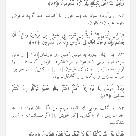
وَيُحِقُّ اللَّهُ الْحَقَّ بِكَلِمَاتِهِ وَلَوْ كَرِهَ الْمُجْرِمُونَ ﴿
۸۲
﴾
۸۲- و برآورده سازد خداوند حق را با کلمات خود گرچه ناخوش
دارند مجرمان/تبهکاران.
فَمَا آمَنَ لِمُوسَى إِلَّا ذُرِّيَّةٌ مِنْ قَوْمِهِ عَلَى خَوْفٍ مِنْ فِرْعَوْنَ وَمَلَئِهِمْ أَنْ
يَفْتِنَهُمْ وَإِنَّ فِرْعَوْنَ لَعَالٍ فِي الْأَرْضِ وَإِنَّهُ لَمِنَ الْمُسْرِفِينَ ﴿
۸۳
﴾
۸۳- پس ایمان نیاورد به موسی کسی جز فرزندانی[اندک] از قوم/
مردم او با ترسی از فرعون و سران/اشراف قومش که مبادا آنان را
آزار دهد/بیازماید؛ و بی‌گمان فرعون [بسیار] سرکش/برتری جو بود
در آن سرزمین و بی‌گمان او از گزافکاران بود.
وَقَالَ مُوسَى يَا قَوْمِ إِنْ كُنْتُمْ آمَنْتُمْ بِاللَّهِ فَعَلَيْهِ تَوَكَّلُوا إِنْ كُنْتُمْ
مُسْلِمِينَ ﴿
۸۴
﴾
۸۴- و گفت موسی: ای قوم/ مردم من اگر ایمان آورده اید به
خداوند پس بر او واگذارید [کار خویش را] اگر مسلمانید/به او تسلیم
شدگانید.
فَقَالُوا عَلَى اللَّهِ تَوَكَّلْنَا رَبَّنَا لَا تَجْعَلْنَا فِتْنَةً لِلْقَوْمِ الظَّالِمِينَ ﴿
۸۵
﴾