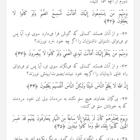
دورم از آنچه شما ‌کنید.
وَمِنْهُمْ مَنْ يَسْتَمِعُونَ إِلَيْكَ أَفَأَنْتَ تُسْمِعُ الصُّمَّ وَلَوْ كَانُوا لَا
يَعْقِلُونَ ﴿
۴۲
﴾
۴۲- و از آنان هستند کسانی که گوش فرا می‌دارد سوی تو؛ آیا پس
تو می‌توانی بشنوانی ناشنوایان را اگر چه خود خرد نورزند؟
وَمِنْهُمْ مَنْ يَنْظُرُ إِلَيْكَ أَفَأَنْتَ تَهْدِي الْعُمْيَ وَلَوْ كَانُوا لَا يُبْصِرُونَ ﴿
۴۳
﴾
۴۳- و از آنان هستند کسانی که می‌نگرند سوی تو؛ آیا پس تو می‌توانی
راه بنمایی نابینایان را اگرچه خود نبینند/بصیرت/بینش نورزند؟
إِنَّ اللَّهَ لَا يَظْلِمُ النَّاسَ شَيْئًا وَلَكِنَّ النَّاسَ أَنْفُسَهُمْ يَظْلِمُونَ ﴿
۴۴
﴾
۴۴- بی‌گمان خداوند هیچ ستم نکند به مردمان ولی این خود مردمند
که به خویشتن ستم می‌کنند.
وَيَوْمَ يَحْشُرُهُمْ كَأَنْ لَمْ يَلْبَثُوا إِلَّا سَاعَةً مِنَ النَّهَارِ يَتَعَارَفُونَ بَيْنَهُمْ قَدْ خَسِرَ
الَّذِينَ كَذَّبُوا بِلِقَاءِ اللَّهِ وَمَا كَانُوا مُهْتَدِينَ ﴿
۴۵
﴾
۴۵- و روزی که بر انگیزد آنان را؛ گویی درنگ نکرده اند جز ساعتی