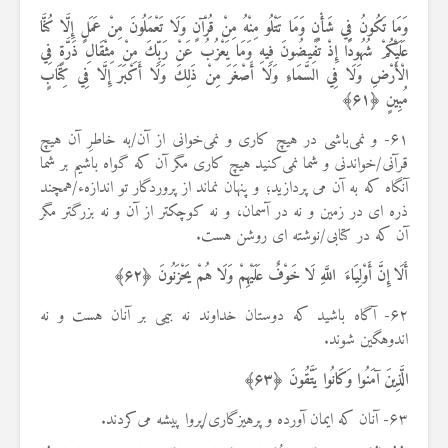
وَمَا تَكُونُ فِي شَأْنٍ وَمَا تَتْلُو مِنْهُ مِنْ قُرْآنٍ وَلَا تَعْمَلُونَ مِنْ عَمَلٍ إِلَّا كُنَّا
عَلَيْكُمْ شُهُودًا إِذْ تُفِيضُونَ فِيهِ وَمَا يَعْزُبُ عَنْ رَبِّكَ مِنْ مِثْقَالِ ذَرَّةٍ فِي
الْأَرْضِ وَلَا فِي السَّمَاءِ وَلَا أَصْغَرَ مِنْ ذَلِكَ وَلَا أَكْبَرَ إِلَّا فِي كِتَابٍ
مُبِينٍ ﴿
۶۱
﴾
۶۱- و نمی‌باشی در هیچ کاری و نمی‌خوانی از آن/به خاطرِ آن هیچ
قرآنی/خواندنی و شما نمی‌کنید هیچ کاری مگر آن که گواه باشیم بر شما
آنگاه که به آن می پردازید؛ و پنهان نماند از پروردگار تو اندازهء/همچند
ذره ای در زمین و نه در آسمان، و نه کوچکتر از آن و نه بزرگتر مگر
آن که در کتابی/نوشته ای روشن هست.
أَلَا إِنَّ أَوْلِيَاءَ اللَّهِ لَا خَوْفٌ عَلَيْهِمْ وَلَا هُمْ يَحْزَنُونَ ﴿
۶۲
﴾
۶۲- آگاه باشید که دوستان خداوند نه بیمی بر آنان هست و نه
اندوهگین شوند.
الَّذِينَ آمَنُوا وَكَانُوا يَتَّقُونَ ﴿
۶۳
﴾
۶۳- آنان که ایمان آورده و پرهیزگاری/پروا پیشه می‌کردند.