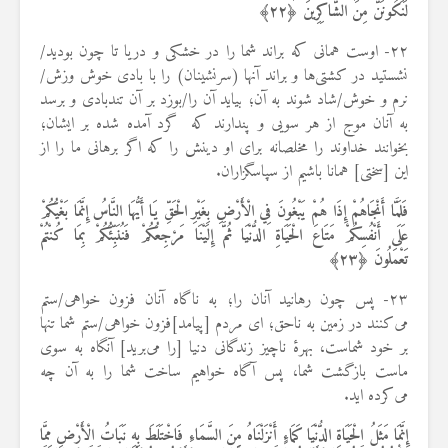
لَنَكُونَنَّ مِنَ الشَّاكِرِينَ
﴿
۲۲
﴾
۲۲- اوست همانی که براند شما را در خشکی و دریا تا چون بودید/
نشستید در کشتی‌ها و براند آنها (سرنشینان) را با بادی خوش وزش/
نرم و خوش/شاد شوند به آن؛ بیاید آن را/بوزد بر آن تندبادی و برسد
به آنان موج از هر سویی و پندارند که گرد آمده شده بر ایشان؛
بخوانند خداوند را مخلصانه برای او دینش را که اگر برهانی ما را از
این [سختی] همانا باشیم از سپاسگزاران.
فَلَمَّا أَنْجَاهُمْ إِذَا هُمْ يَبْغُونَ فِي الْأَرْضِ بِغَيْرِ الْحَقِّ يَا أَيُّهَا النَّاسُ إِنَّمَا بَغْيُكُمْ
عَلَى أَنْفُسِكُمْ مَتَاعَ الْحَيَاةِ الدُّنْيَا ثُمَّ إِلَيْنَا مَرْجِعُكُمْ فَنُنَبِّئُكُمْ بِمَا كُنْتُمْ
تَعْمَلُونَ ﴿
۲۳
﴾
۲۳- پس چون رهانید آنان را؛ به ناگاه آنان فزون خواهی/ستم
می‌کنند در زمین به ناحق؛ ای مردم [پیامد]فزون خواهی/ستم شما تنها
بر خود شماست، بهرهٔ ناچیز زندگانی دنیا [را می‌برید] آنگاه به سوی
ماست بازگشت شما، پس آگاه خواهیم ساخت شما را به آن چه
می‌کرده اید.
إِنَّمَا مَثَلُ الْحَيَاةِ الدُّنْيَا كَمَاءٍ أَنْزَلْنَاهُ مِنَ السَّمَاءِ فَاخْتَلَطَ بِهِ نَبَاتُ الْأَرْضِ مِمَّا