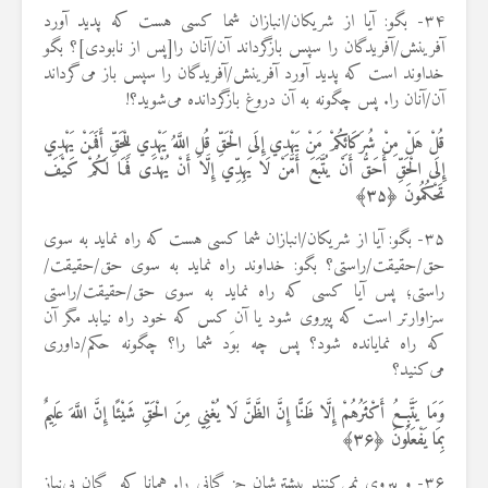
۳۴- بگو: آیا از شریکان/انبازان شما کسی هست که پدید آورد
آفرینش/آفریدگان را سپس بازگرداند آن/آنان را[پس از نابودی]؟ بگو
خداوند است که پدید آورد آفرینش/آفریدگان را سپس باز می‌گرداند
آن/آنان را. پس چگونه به آن دروغ بازگردانده می‌شوید؟!
قُلْ هَلْ مِنْ شُرَكَائِكُمْ مَنْ يَهْدِي إِلَى الْحَقِّ قُلِ اللَّهُ يَهْدِي لِلْحَقِّ أَفَمَنْ يَهْدِي
إِلَى الْحَقِّ أَحَقُّ أَنْ يُتَّبَعَ أَمَّنْ لَا يَهِدِّي إِلَّا أَنْ يُهْدَى فَمَا لَكُمْ كَيْفَ
تَحْكُمُونَ ﴿
۳۵
﴾
۳۵- بگو: آیا از شریکان/انبازان شما کسی هست که راه نماید به سوی
حق/حقیقت/راستی؟ بگو: خداوند راه نماید به سوی حق/حقیقت/
راستی؛ پس آیا کسی که راه نماید به سوی حق/حقیقت/راستی
سزاوارتر است که پیروی شود یا آن کس که خود راه نیابد مگر آن
که راه نمایانده شود؟ پس چه بوَد شما را؟ چگونه حکم/داوری
می‌کنید؟
وَمَا يَتَّبِعُ أَكْثَرُهُمْ إِلَّا ظَنًّا إِنَّ الظَّنَّ لَا يُغْنِي مِنَ الْحَقِّ شَيْئًا إِنَّ اللَّهَ عَلِيمٌ
بِمَا يَفْعَلُونَ ﴿
۳۶
﴾
۳۶- و پیروی نمی‌کنند بیشترشان جز گمانی را. همانا که گمان بی‌نیاز