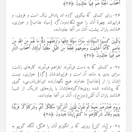
أَصْحَابُ الْجَنَّةِ هُمْ فِيهَا خَالِدُونَ ﴿
۲۶
﴾
۲۶- برای کسانی که نیکویی کرده اند پاداش نیک است و فزونی، و
فرانپوشد چهرهٔ آنان را هیچ لکه/دود/گرد [سیاه عذاب] و خواری؛
همانانند یاران بهشت، آنان در آنجا جاودانند.
وَالَّذِينَ كَسَبُوا السَّيِّئَاتِ جَزَاءُ سَيِّئَةٍ بِمِثْلِهَا وَتَرْهَقُهُمْ ذِلَّةٌ مَا لَهُمْ مِنَ اللَّهِ مِنْ
عَاصِمٍ كَأَنَّمَا أُغْشِيَتْ وُجُوهُهُمْ قِطَعًا مِنَ اللَّيْلِ مُظْلِمًا أُولَئِكَ أَصْحَابُ النَّارِ
هُمْ فِيهَا خَالِدُونَ ﴿
۲۷
﴾
۲۷- و کسانی که به دست می‌آورند /فراهم می‌آورند کارهای زشت؛
سزای بدی به مانند آن است و فراپوشدشان [گرد] خواری؛ نیست
ایشان را از [عذاب] خداوند هیچ نگهدارنده ای/فریادرسی؛ گویی
که پوشانده شده روی‌ها/گونه‌هایشان با پاره‌هایی تاریک از شب!
همانانند یاران آن آتش(دوزخ)، آنان در آنجا جاودانند.
وَيَوْمَ نَحْشُرُهُمْ جَمِيعًا ثُمَّ نَقُولُ لِلَّذِينَ أَشْرَكُوا مَكَانَكُمْ أَنْتُمْ وَشُرَكَاؤُكُمْ فَزَيَّلْنَا
بَيْنَهُمْ وَقَالَ شُرَكَاؤُهُمْ مَا كُنْتُمْ إِيَّانَا تَعْبُدُونَ ﴿
۲۸
﴾
۲۸- و [یاد کن] روزی که بر انگیزیم آنان را همگی، آنگاه گوییم به