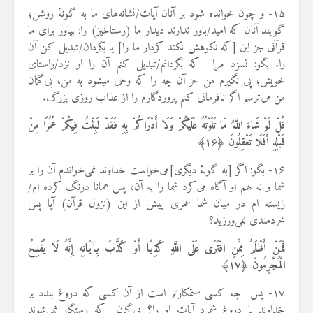
۱۵- و چون خوانده شود بر آنان آیات/نشانه‌های ما به گونهٔ روشن؛
گویند آنان که امید/باور ندارند دیدار ما (رستاخیز) را: بیاور برای ما
قرآنی جز این [که نکوهش نکند کردار ما را] یا بگردان/تبدیل کن آن
را. بگو: نسزد مرا که بگردانم/تبدیل کنم آن را از نزد/راستای
خویش؛ پی نگیرم من جز آن چه را که وحی می‎شود به من؛ بی‌گمان
من می‌ترسم اگر نافرمانی کنم پروردگارم را از عذاب روزی بزرگ.
قُلْ لَوْ شَاءَ اللَّهُ مَا تَلَوْتُهُ عَلَيْكُمْ وَلَا أَدْرَاكُمْ بِهِ فَقَدْ لَبِثْتُ فِيكُمْ عُمُرًا مِنْ
قَبْلِهِ أَفَلَا تَعْقِلُونَ ﴿
۱۶
﴾
۱۶- بگو: اگر [به گونهٔ دیگری]می‌خواست خداوند نمی‌خواندم آن را بر
شما و نه هم او آگاه می‌کرد شما را به آن، پس همانا درنگ کرده ام/
زیسته ام در میان شما عمری پیش از این (نزول قرآن) آیا پس
خردمندی نمی‌ورزید؟
فَمَنْ أَظْلَمُ مِمَّنِ افْتَرَى عَلَى اللَّهِ كَذِبًا أَوْ كَذَّبَ بِآيَاتِهِ إِنَّهُ لَا يُفْلِحُ
الْمُجْرِمُونَ ﴿
۱۷
﴾
۱۷- پس چه کسی ستمکارتر است از آن کسی که دروغ بندد بر
خداوند یا دروغ شمرد آیات او را؟ بی‌گمان که رستگار نمی‌شوند