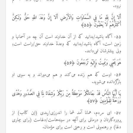
نرود.
أَلَا إِنَّ لِلَّهِ مَا فِي السَّمَاوَاتِ وَالْأَرْضِ أَلَا إِنَّ وَعْدَ اللَّهِ حَقٌّ وَلَكِنَّ
أَكْثَرَهُمْ لَا يَعْلَمُونَ ﴿
۵۵
﴾
۵۵- آگاه باشید/بدانید که از آن خداوند است آن چه در آسمانها و
زمین است، آگاه باشید/بدانید که وعدهٔ خداوند حق/راست است؛
ولی بیشترشان نمی‌دانند.
هُوَ يُحْيِي وَيُمِيتُ وَإِلَيْهِ تُرْجَعُونَ ﴿
۵۶
﴾
۵۶- اوست که هم زنده می‌کند و هم می‌میراند و به سوی او
بازگردانده می‌شوید.
يَا أَيُّهَا
النَّاسُ قَدْ جَاءَتْكُمْ مَوْعِظَةٌ مِنْ رَبِّكُمْ وَشِفَاءٌ لِمَا فِي الصُّدُورِ وَهُدًى
وَرَحْمَةٌ لِلْمُؤْمِنِينَ ﴿
۵۷
﴾
۵۷- ای مردم، همانا آمد شما را اندرزی/پندی (این کتاب) از
پروردگارتان و درمانی برای آنچه در سینه‌هاست/دلهاست (برای بیماری
دلها) و رهنمونی است و رحمتی است برای مؤمنان.