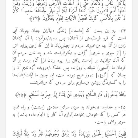
يَأْكُلُ النَّاسُ وَالْأَنْعَامُ حَتَّى إِذَا أَخَذَتِ الْأَرْضُ زُخْرُفَهَا وَازَّيَّنَتْ وَظَنَّ
أَهْلُهَا أَنَّهُمْ قَادِرُونَ عَلَيْهَا أَتَاهَا أَمْرُنَا لَيْلًا أَوْ نَهَارًا فَجَعَلْنَاهَا حَصِيدًا كَأَنْ
لَمْ تَغْنَ بِالْأَمْسِ كَذَلِكَ نُفَصِّلُ الْآيَاتِ لِقَوْمٍ يَتَفَكَّرُونَ ﴿
۲۴
﴾
۲۴- جز این نیست که [داستان] زندگی دنیا/این جهان چونان آبی
است که فرو فرستیمش از آسمان؛ پس بروید/درآمیزد با آن گیاهان
زمین از آن چه می‌خورند مردم و چهارپایان تا این که زمین پیرایه اش
را [از سبزی و خرمی] گرفت و نیکو/آراسته شد و پنداشت مردم آن
که آنان توانایند بر [دست یافتن بر/ بهره بردن از] آن؛ برسد بر آن
فرمان ما (آسیبی) شبانه یا روزانه، پس خشک/درویده گرداندیم آن را
چنان که [گویی] دیروز هیچ نبوده است. این چنین ما آیات/نشانه‌ها
را به گستردگی روشن می‌سازیم برای مردمی که می‌اندیشند.
وَاللَّهُ يَدْعُو إِلَى دَارِ السَّلَامِ وَيَهْدِي مَنْ يَشَاءُ إِلَى صِرَاطٍ مُسْتَقِيمٍ ﴿
۲۵
﴾
۲۵- و خداوند می‌خواند به سوی سرای سلامتی (بهشت) و راه نماید
هر کس را که خودش بخواهد(لوازم آن کار را انجام داده باشد) به
سوی راهی راست.
لِلَّذِينَ أَحْسَنُوا الْحُسْنَى وَزِيَادَةٌ وَلَا يَرْهَقُ وُجُوهَهُمْ قَتَرٌ وَلَا ذِلَّةٌ أُولَئِكَ