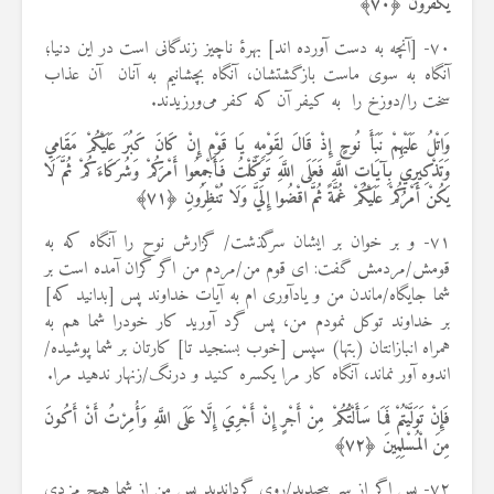
يَكْفُرُونَ ﴿
۷۰
﴾
۷۰- [آنچه به دست آورده اند] بهرهٔ ناچیز زندگانی است در این دنیا؛
آنگاه به سوی ماست بازگشتشان، آنگاه بچشانیم به آنان آن عذاب
سخت را/دوزخ را به کیفر آن که کفر می‌ورزیدند.
وَاتْلُ عَلَيْهِمْ نَبَأَ نُوحٍ إِذْ قَالَ لِقَوْمِهِ يَا قَوْمِ إِنْ كَانَ كَبُرَ عَلَيْكُمْ مَقَامِي
وَتَذْكِيرِي بِآيَاتِ اللَّهِ فَعَلَى اللَّهِ تَوَكَّلْتُ فَأَجْمِعُوا أَمْرَكُمْ وَشُرَكَاءَكُمْ ثُمَّ لَا
يَكُنْ أَمْرُكُمْ عَلَيْكُمْ غُمَّةً ثُمَّ اقْضُوا إِلَيَّ وَلَا تُنْظِرُونِ ﴿
۷۱
﴾
۷۱- و بر خوان بر ایشان سرگذشت/ گزارش نوح را آنگاه که به
قومش/مردمش گفت: ای قوم من/مردم من اگر گران آمده است بر
شما جایگاه/ماندن من و یادآوری ام به آیات خداوند پس [بدانید که]
بر خداوند توکل نمودم من، پس گرد آورید کار خودرا شما هم به
همراه انبازانتان (بتها) سپس [خوب بسنجید تا] کارتان بر شما پوشیده/
اندوه آور نماند، آنگاه کار مرا یکسره کنید و درنگ/زنهار ندهید مرا.
فَإِنْ تَوَلَّيْتُمْ فَمَا سَأَلْتُكُمْ مِنْ أَجْرٍ إِنْ أَجْرِيَ إِلَّا عَلَى اللَّهِ وَأُمِرْتُ أَنْ أَكُونَ
مِنَ الْمُسْلِمِينَ ﴿
۷۲
﴾
۷۲- پس اگر از سر پیچیدید/روی گرداندید پس من از شما هیچ مزدی