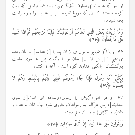
از روز که به شناسایی/تعارف یکدیگر می‌پردازند؛ همانا/راستی که زیان
کردند/باختند کسانی که دروغ شمردند دیدار خداوند را و راه راست
یافته نبودند.
وَإِمَّا نُرِيَنَّكَ بَعْضَ الَّذِي نَعِدُهُمْ أَوْ نَتَوَفَّيَنَّكَ فَإِلَيْنَا مَرْجِعُهُمْ ثُمَّ اللَّهُ شَهِيدٌ
عَلَى مَا يَفْعَلُونَ ﴿
۴۶
﴾
۴۶- و یا اگر بنمایانیم به تو برخی از آن چه را [از عذاب] به آنان وعده
می‌دهیم یا [پیش از آن] جان تو را برگیریم پس به سوی ماست
بازگشتشان؛ وانگهی خداوند گواه است بر آنچه می‌کنند.
وَلِكُلِّ أُمَّةٍ رَسُولٌ فَإِذَا جَاءَ رَسُولُهُمْ قُضِيَ بَيْنَهُمْ بِالْقِسْطِ وَهُمْ لَا
يُظْلَمُونَ ﴿
۴۷
﴾
۴۷- و هر امتی/گروهی را رسولی/فرستاده ای است[از سوی
خداوند]، پس هرگاه آید رسولشان؛ داوری شود میان آنان به عدل و
داد(برابر کتابش) و بر آنان ستم نرود.
وَيَقُولُونَ مَتَى هَذَا الْوَعْدُ إِنْ كُنْتُمْ صَادِقِينَ ﴿
۴۸
﴾