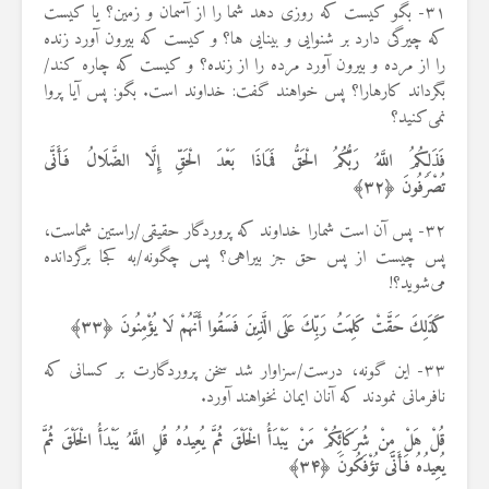
۳۱- بگو کیست که روزی دهد شما را از آسمان و زمین؟ یا کیست
که چیرگی دارد بر شنوایی و بینایی ها؟ و کیست که بیرون آورد زنده
را از مرده و بیرون آورد مرده را از زنده؟ و کیست که چاره کند/
بگرداند کارهارا؟ پس خواهند گفت: خداوند است. بگو: پس آیا پروا
نمی‌کنید؟
فَذَلِكُمُ اللَّهُ رَبُّكُمُ الْحَقُّ فَمَاذَا بَعْدَ الْحَقِّ إِلَّا الضَّلَالُ فَأَنَّى
تُصْرَفُونَ ﴿
۳۲
﴾
۳۲- پس آن است شمارا خداوند که پروردگار حقیقی/راستین شماست،
پس چیست از پس حق جز بیراهی؟ پس چگونه/به کجا برگردانده
می‌شوید؟!
كَذَلِكَ حَقَّتْ كَلِمَتُ رَبِّكَ عَلَى الَّذِينَ فَسَقُوا أَنَّهُمْ لَا يُؤْمِنُونَ ﴿
۳۳
﴾
۳۳- این گونه، درست/سزاوار شد سخن پروردگارت بر کسانی که
نافرمانی نمودند که آنان ایمان نخواهند آورد.
قُلْ هَلْ مِنْ شُرَكَائِكُمْ مَنْ يَبْدَأُ الْخَلْقَ ثُمَّ يُعِيدُهُ قُلِ اللَّهُ يَبْدَأُ الْخَلْقَ ثُمَّ
يُعِيدُهُ فَأَنَّى تُؤْفَكُونَ ﴿
۳۴
﴾