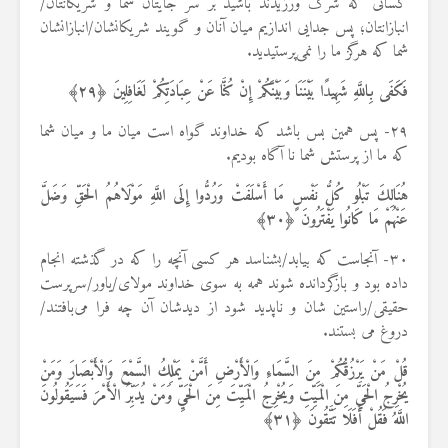
کسانی که شرک ورزیدند باشید بر سر جایتان شما و شریکانتان/
انبازانتان؛ پس جدایی اندازیم میان آنان و گویند شریکانشان/انبازانشان
شما که هرگز ما را نمی‌پرستیدید.
فَكَفَى بِاللَّهِ شَهِيدًا بَيْنَنَا وَبَيْنَكُمْ إِنْ كُنَّا عَنْ عِبَادَتِكُمْ لَغَافِلِينَ ﴿
۲۹
﴾
۲۹- پس همین بس باشد که خداوند گواه است میان ما و میان شما
که ما از پرستش شما نا آگاه بودیم.
هُنَالِكَ تَبْلُو كُلُّ نَفْسٍ مَا أَسْلَفَتْ وَرُدُّوا إِلَى اللَّهِ مَوْلَاهُمُ الْحَقِّ وَضَلَّ
عَنْهُمْ مَا كَانُوا يَفْتَرُونَ ﴿
۳۰
﴾
۳۰- آنجاست که بیابد/بشناسد هر کسی آنچه را که در گذشته انجام
داده بود و بازگردانده شوند همه به سوی خداوند مولای/یاور/سرپرست
حقیقی/راستین شان و ناپدید شود از دیدشان آن چه فرا می‌بافتند/
دروغ می بستند.
قُلْ مَنْ يَرْزُقُكُمْ مِنَ السَّمَاءِ وَالْأَرْضِ أَمَّنْ يَمْلِكُ السَّمْعَ وَالْأَبْصَارَ وَمَنْ
يُخْرِجُ الْحَيَّ مِنَ الْمَيِّتِ وَيُخْرِجُ الْمَيِّتَ مِنَ الْحَيِّ وَمَنْ يُدَبِّرُ الْأَمْرَ فَسَيَقُولُونَ
اللَّهُ فَقُلْ أَفَلَا تَتَّقُونَ ﴿
۳۱
﴾