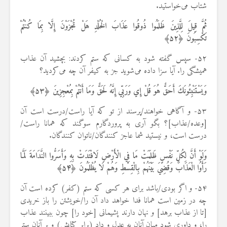
شتاب می‌خواستید.
ثُمَّ قِيلَ لِلَّذِينَ ظَلَمُوا ذُوقُوا عَذَابَ الْخُلْدِ هَلْ تُجْزَوْنَ إِلَّا بِمَا كُنْتُمْ
تَكْسِبُونَ ﴿
۵۲
﴾
۵۲- سپس گفته شود به کسانی که ستم کردند: بچشید آن عذاب
همیشگی را. آیا سزا داده می‌شوید جز به کیفر آن چه می‌کردید؟
وَيَسْتَنْبِئُونَكَ أَحَقٌّ هُوَ قُلْ إِي وَرَبِّي إِنَّهُ لَحَقٌّ وَمَا أَنْتُمْ بِمُعْجِزِينَ ﴿
۵۳
﴾
۵۳- و آگاهی خواهند/پرسند از تو که آیا راست/درست است آن
[وعده/عذاب]؟ بگو آری به پروردگارم سوگند که همانا راست/
درست است، و نیستید شما عاجز کنندگان/ناتوان کنندگان.
وَلَوْ أَنَّ لِكُلِّ نَفْسٍ ظَلَمَتْ مَا فِي الْأَرْضِ لَافْتَدَتْ بِهِ وَأَسَرُّوا النَّدَامَةَ لَمَّا
رَأَوُا الْعَذَابَ وَقُضِيَ بَيْنَهُمْ بِالْقِسْطِ وَهُمْ لَا يُظْلَمُونَ ﴿
۵۴
﴾
۵۴- و اگر بودی/باشد برای هر کسی که ستم (کفر) کرده است آن
چه در زمین است همانا فدا خواهد داد آن را/خویشتن را باز خریدی
[تا از عذاب برهد] و نهان دارند پشیمانی [خود را] چون ببینند عذاب
را؛ و داوری شود میان آنان به عدل و داد (برابر کتابش) و بر آنان ستم