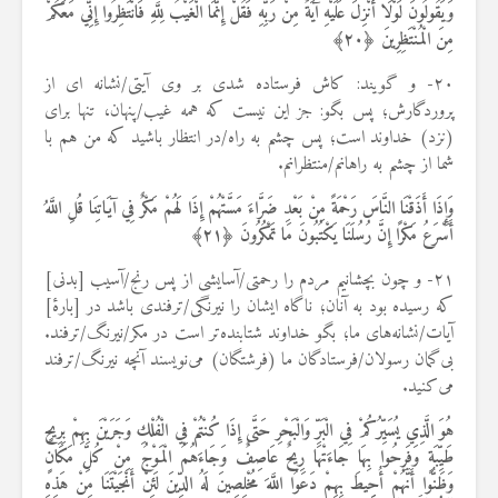
وَيَقُولُونَ لَوْلَا أُنْزِلَ عَلَيْهِ آيَةٌ مِنْ رَبِّهِ فَقُلْ إِنَّمَا الْغَيْبُ لِلَّهِ فَانْتَظِرُوا إِنِّي مَعَكُمْ
مِنَ الْمُنْتَظِرِينَ ﴿
۲۰
﴾
۲۰- و گویند: کاش فرستاده شدی بر وی آیتی/نشانه ای از
پروردگارش؛ پس بگو: جز این نیست که همه غیب/پنهان، تنها برای
(نزد) خداوند است؛ پس چشم به راه/در انتظار باشید که من هم با
شما از چشم به راهانم/منتظرانم.
وَإِذَا أَذَقْنَا النَّاسَ رَحْمَةً مِنْ بَعْدِ ضَرَّاءَ مَسَّتْهُمْ إِذَا لَهُمْ مَكْرٌ فِي آيَاتِنَا قُلِ اللَّهُ
أَسْرَعُ مَكْرًا إِنَّ رُسُلَنَا يَكْتُبُونَ مَا تَمْكُرُونَ ﴿
۲۱
﴾
۲۱- و چون بچشانیم مردم را رحمتی/آسایشی از پس رنج/آسیب [بدنی]
که رسیده بود به آنان؛ ناگاه ایشان را نيرنگی/ترفندی باشد در [بارهٔ]
آیات/نشانه‌های ما؛ بگو خداوند شتابنده‌تر است در مکر/نیرنگ/ترفند.
بی‌گمان رسولان/فرستادگان ما (فرشتگان) می‌نویسند آنچه نیرنگ/ترفند
می‌کنید.
هُوَ الَّذِي يُسَيِّرُكُمْ فِي الْبَرِّ وَالْبَحْرِ حَتَّى إِذَا كُنْتُمْ فِي الْفُلْكِ وَجَرَيْنَ بِهِمْ بِرِيحٍ
طَيِّبَةٍ وَفَرِحُوا بِهَا جَاءَتْهَا رِيحٌ عَاصِفٌ وَجَاءَهُمُ الْمَوْجُ مِنْ كُلِّ مَكَانٍ
وَظَنُّوا أَنَّهُمْ أُحِيطَ بِهِمْ دَعَوُا اللَّهَ مُخْلِصِينَ لَهُ الدِّينَ لَئِنْ أَنْجَيْتَنَا مِنْ هَذِهِ