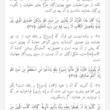
نکند از حق/حقیقت هیچ چیزی/گمان هرگز جای حقیقت را نگیرد.
بی‌گمان خداوند داناست به آن چه می‌کنند.
وَمَا كَانَ هَذَا الْقُرْآنُ أَنْ يُفْتَرَى مِنْ دُونِ اللَّهِ وَلَكِنْ تَصْدِيقَ الَّذِي بَيْنَ
يَدَيْهِ وَتَفْصِيلَ الْكِتَابِ لَا رَيْبَ فِيهِ مِنْ رَبِّ الْعَالَمِينَ ﴿
۳۷
﴾
۳۷- و نباشد/نیست این قرآن که [دروغ] بر بافته شود از نزد غیر
خداوند ولی تصدیق کنندهٔ/به راستی گواهی دهندهٔ آن چیزی است
که پیش از آن بوده است و تفصیل/به گستردگی روشن کنندهٔ آن
کتاب[ها]است. شکی/گمانی در آن نیست؛ از سوی پروردگار جهانیان
است.
أَمْ يَقُولُونَ افْتَرَاهُ قُلْ فَأْتُوا بِسُورَةٍ مِثْلِهِ وَادْعُوا مَنِ اسْتَطَعْتُمْ مِنْ دُونِ اللَّهِ
إِنْ كُنْتُمْ صَادِقِينَ ﴿
۳۸
﴾
۳۸- آیا گویند که آن را خود (محمد) [دروغ] بر بافته است؟ بگو
پس شما هم بیاورید سوره ای مانند آن و [به یاری] فراخوانید هر که
را می‌توانید جز خداوند اگر راستگویید.
بَلْ كَذَّبُوا بِمَا لَمْ يُحِيطُوا بِعِلْمِهِ وَلَمَّا يَأْتِهِمْ تَأْوِيلُهُ كَذَلِكَ كَذَّبَ الَّذِينَ مِنْ