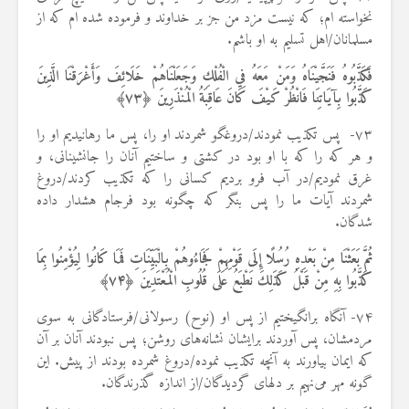
نخواسته ام؛ که نیست مزد من جز بر خداوند و فرموده شده ام که از
مسلمانان/اهل تسلیم به او باشم.
فَكَذَّبُوهُ فَنَجَّيْنَاهُ وَمَنْ مَعَهُ فِي الْفُلْكِ وَجَعَلْنَاهُمْ خَلَائِفَ وَأَغْرَقْنَا الَّذِينَ
كَذَّبُوا بِآيَاتِنَا فَانْظُرْ كَيْفَ كَانَ عَاقِبَةُ الْمُنْذَرِينَ ﴿
۷۳
﴾
۷۳- پس تکذیب نمودند/دروغگو شمردند او را، پس ما رهانیدیم او را
و هر که را که با او بود در کشتی و ساختیم آنان را جانشینانی، و
غرق نمودیم/در آب فرو بردیم کسانی را که تکذیب کردند/دروغ
شمردند آیات ما را پس بنگر که چگونه بود فرجام هشدار داده
شدگان.
ثُمَّ بَعَثْنَا مِنْ بَعْدِهِ رُسُلًا إِلَى قَوْمِهِمْ فَجَاءُوهُمْ بِالْبَيِّنَاتِ فَمَا كَانُوا لِيُؤْمِنُوا بِمَا
كَذَّبُوا بِهِ مِنْ قَبْلُ كَذَلِكَ نَطْبَعُ عَلَى قُلُوبِ الْمُعْتَدِينَ ﴿
۷۴
﴾
۷۴- آنگاه برانگیختیم از پس او (نوح) رسولانی/فرستادگانی به سوی
مردمشان، پس آوردند برایشان نشانه‌های روشن؛ پس نبودند آنان بر آن
که ایمان بیاورند به آنچه تکذیب نموده/دروغ شمرده بودند از پیش. این
گونه مهر می‌نهیم بر دلهای گردیدگان/از اندازه گذرندگان.