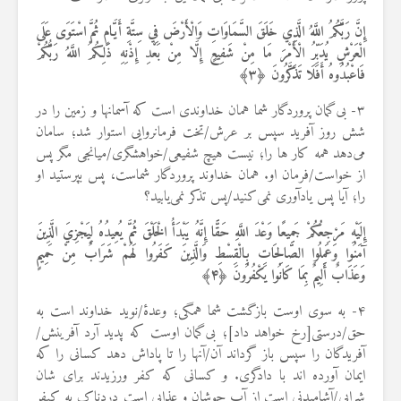
إِنَّ رَبَّكُمُ اللَّهُ الَّذِي خَلَقَ السَّمَاوَاتِ وَالْأَرْضَ فِي سِتَّةِ أَيَّامٍ ثُمَّ اسْتَوَى عَلَى
الْعَرْشِ يُدَبِّرُ الْأَمْرَ مَا مِنْ شَفِيعٍ إِلَّا مِنْ بَعْدِ إِذْنِهِ ذَلِكُمُ اللَّهُ رَبُّكُمْ
فَاعْبُدُوهُ أَفَلَا تَذَكَّرُونَ ﴿
۳
﴾
۳- بی‌گمان پروردگار شما همان خداوندی است که آسمانها و زمین را در
شش روز آفرید سپس بر عرش/تخت فرمانروایی استوار شد؛ سامان
می‌دهد همه کار ها را؛ نیست هیچ شفیعی/خواهشگری/میانجی مگر پس
از خواست/فرمان او. همان خداوند پروردگار شماست، پس بپرستید او
را؛ آیا پس یادآوری نمی‌کنید/پس تذکر نمی‌یابید؟
إِلَيْهِ مَرْجِعُكُمْ جَمِيعًا وَعْدَ اللَّهِ حَقًّا إِنَّهُ يَبْدَأُ الْخَلْقَ ثُمَّ يُعِيدُهُ لِيَجْزِيَ الَّذِينَ
آمَنُوا وَعَمِلُوا الصَّالِحَاتِ بِالْقِسْطِ وَالَّذِينَ كَفَرُوا لَهُمْ شَرَابٌ مِنْ حَمِيمٍ
وَعَذَابٌ أَلِيمٌ بِمَا كَانُوا يَكْفُرُونَ ﴿
۴
﴾
۴- به سوی اوست بازگشت شما همگی؛ وعدهٔ/نوید خداوند است به
حق/درستی[رخ خواهد داد]؛ بی‌گمان اوست که پدید آرد آفرینش/
آفریدگان را سپس باز گرداند آن/آنها را تا پاداش دهد کسانی را که
ایمان آورده اند با دادگری. و کسانی که کفر ورزیدند برای شان
شرابی/آشامیدنی است از آب جوشان و عذابی است دردناک به کیفر