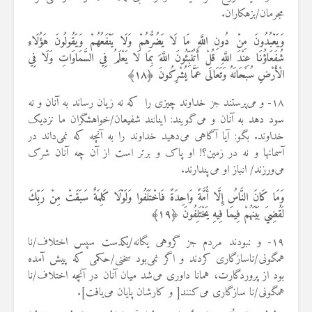
مجرمان/بزهکاران.
وَيَعْبُدُونَ مِنْ دُونِ اللَّهِ مَا لَا يَضُرُّهُمْ وَلَا يَنْفَعُهُمْ وَيَقُولُونَ هَؤُلَاءِ
شُفَعَاؤُنَا عِنْدَ اللَّهِ قُلْ أَتُنَبِّئُونَ اللَّهَ بِمَا لَا يَعْلَمُ فِي السَّمَاوَاتِ وَلَا فِي
الْأَرْضِ سُبْحَانَهُ وَتَعَالَى عَمَّا يُشْرِكُونَ ﴿
۱۸
﴾
۱۸- و می‌پرستند جز خداوند چیزی را که نه زیان رساند به آنان و نه
سود دهد به آنان و می‌گویند: اینانند شفیعان/خواهشگران ما نزدیک
خداوند. بگو: آیا آگاهی می‌دهید خداوند را به آنچه که نمی‌داند در
آسمانها و نه در زمین؟! او پاک و برتر است از آن چه آنان شرک
می‌ورزند/ انباز او می‌پندارند.
وَمَا كَانَ النَّاسُ إِلَّا أُمَّةً وَاحِدَةً فَاخْتَلَفُوا وَلَوْلَا كَلِمَةٌ سَبَقَتْ مِنْ رَبِّكَ
لَقُضِيَ بَيْنَهُمْ فِيمَا فِيهِ يَخْتَلِفُونَ ﴿
۱۹
﴾
۱۹- و نبودند مردم جز گروهی یگانه/یکدست سپس اختلاف/نا
همگونی/ناسازگاری کردند و اگر نمی‌بود سخنی/حکمی که پیش آمده
بود از پروردگارت، همانا داوری می‌شد میان آنان در آنچه اختلاف/نا
همگونی/نا سازگاری می‌کنند[ و کارشان پایان می‌یافت].