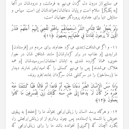
می ستاییم/از درون دل گردن می‌نهیم به فرمانت؛ و درودشان در آنجا
[به یکدیگر] سلام است و پایان دعاشان/خواندنشان این است: سپاس و
ستایش تنها برای خداوند پروردگار جهانیان است.
وَلَوْ يُعَجِّلُ اللَّهُ لِلنَّاسِ الشَّرَّ اسْتِعْجَالَهُمْ بِالْخَيْرِ لَقُضِيَ إِلَيْهِمْ أَجَلُهُمْ فَنَذَرُ
الَّذِينَ لَا يَرْجُونَ لِقَاءَنَا فِي طُغْيَانِهِمْ يَعْمَهُونَ ﴿
۱۱
﴾
۱۱- و اگر می‌شتافت/تندی می‌کرد خداوند برای مردم در [فرستادن]
شر/بدی [و عذاب در برابر کردارشان] مانند شتافتن شان در خیر/
خوبی؛ همانا گزارده شدی به ایشان اجلشان/سررسیدشان [و همه
هلاک می‌شدند] پس وا می‌نهیم کسانی را که امید/باور ندارند دیدار
ما (رستاخیز) را در سرکشی شان سرگردان بمانند/فرو روند.
وَإِذَا مَسَّ الْإِنْسَانَ الضُّرُّ دَعَانَا لِجَنْبِهِ أَوْ قَاعِدًا أَوْ قَائِمًا فَلَمَّا كَشَفْنَا عَنْهُ
ضُرَّهُ مَرَّ كَأَنْ لَمْ يَدْعُنَا إِلَى ضُرٍّ مَسَّهُ كَذَلِكَ زُيِّنَ لِلْمُسْرِفِينَ مَا كَانُوا
يَعْمَلُونَ ﴿
۱۲
﴾
۱۲- و هرگاه برسد انسان را زیانی/رنجی بخوانَد ما را [خفته] به پهلوی
خویش یا نشسته یا ایستاده؛ پس چون برداریم از او زیانش/رنجش را؛
بگذرَد آنچنان که [گویی] نخوانده باشد ما را برای زیانی/رنجی که