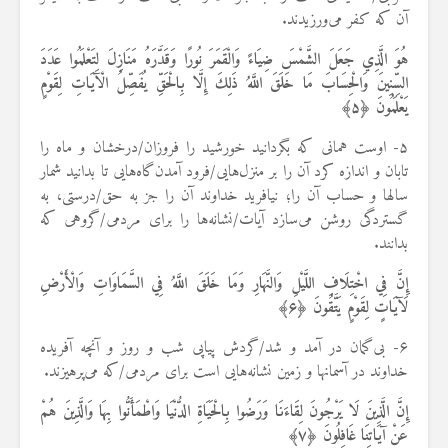
آن که کفر می‌ورزیدند.
هُوَ الَّذِي جَعَلَ الشَّمْسَ ضِيَاءً وَالْقَمَرَ نُورًا وَقَدَّرَهُ مَنَازِلَ لِتَعْلَمُوا عَدَدَ
السِّنِينَ وَالْحِسَابَ مَا خَلَقَ اللَّهُ ذَلِكَ إِلَّا بِالْحَقِّ يُفَصِّلُ الْآيَاتِ لِقَوْمٍ
يَعْلَمُونَ ﴿
۵
﴾
۵- اوست همانی که بگردانید خورشید را فروزان/درخشان و ماه را
تابان و اندازه کرد آن را بر منزل‌هایی/فرود آمدن‌گاه‌هایی تا بدانید شمار
سالها و حساب آن را؛ نیافرید خداوند آن را جز به حق/درستی، به
گستردگی روشن می‌سازد آیات/نشانه‌ها را برای مردمی/گروهی که
بدانند.
إِنَّ فِي اخْتِلَافِ اللَّيْلِ وَالنَّهَارِ وَمَا خَلَقَ اللَّهُ فِي السَّمَاوَاتِ وَالْأَرْضِ
لَآيَاتٍ لِقَوْمٍ يَتَّقُونَ ﴿
۶
﴾
۶- بی‌گمان در آمد و شد/گردش پیاپی شب و روز و آنچه آفریده
خداوند در آسمانها و زمین نشانه‌هایی است برای مردمی/که می‌پرهیزند.
إِنَّ الَّذِينَ لَا يَرْجُونَ لِقَاءَنَا وَرَضُوا بِالْحَيَاةِ الدُّنْيَا وَاطْمَأَنُّوا بِهَا وَالَّذِينَ هُمْ
عَنْ آيَاتِنَا غَافِلُونَ ﴿
۷
﴾