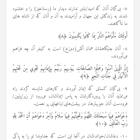
۷- بی‌گمان آنان که امید/باور ندارند دیدار ما (رستاخیز) را و خشنود
شدند به زندگانی این جهان و آرامیدند به آن و آنان که از نشانه های
ما ناآگاهند.
أُولَئِكَ مَأْوَاهُمُ النَّارُ بِمَا كَانُوا يَكْسِبُونَ ﴿
۸
﴾
۸- آنان جایگاهشان همان آتش(دوزخ) است به کیفر آن چه فراهم
می‌آوردند.
إِنَّ الَّذِينَ آمَنُوا وَعَمِلُوا الصَّالِحَاتِ يَهْدِيهِمْ رَبُّهُمْ بِإِيمَانِهِمْ تَجْرِي مِنْ تَحْتِهِمُ
الْأَنْهَارُ فِي جَنَّاتِ النَّعِيمِ ﴿
۹
﴾
۹- بی‌گمان کسانی که ایمان آوردند و کارهای شایسته کردند راه
می‌نماید آنان را پروردگارشان به پاس ایمانشان؛ می‌رود از زیر/پایین/
فرودست آنان جویبارها؛ در بهشت‌هایی/باغه‍ایی پر نعمت.
دَعْوَاهُمْ فِيهَا سُبْحَانَكَ اللَّهُمَّ وَتَحِيَّتُهُمْ فِيهَا سَلَامٌ وَآخِرُ دَعْوَاهُمْ أَنِ الْحَمْدُ لِلَّهِ
رَبِّ الْعَالَمِينَ ﴿
۱۰
﴾
۱۰- دعاشان/خواندنشان در آنجا این است که خداوندا تو را به پاکی