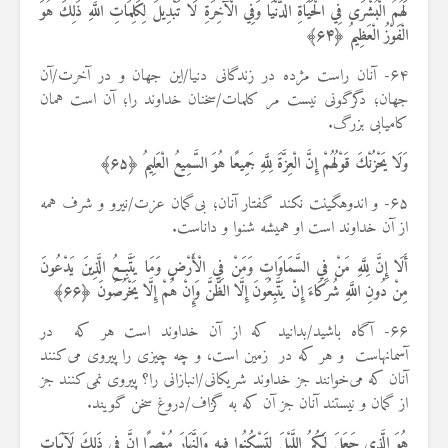
لَهُمُ الْبُشْرَى فِي الْحَيَاةِ الدُّنْيَا وَفِي الْآخِرَةِ لَا تَبْدِيلَ لِكَلِمَاتِ اللَّهِ ذَلِكَ هُوَ
الْفَوْزُ الْعَظِيمُ ﴿
۶۴
﴾
۶۴- آنان راست مژده در زندگانی دنیا/این جهان و در آخرت/آن
جهان؛ دگرگونی نیست مر کلمات/سخنان خداوند را؛ آن است همان
کامیابی بزرگ.
وَلَا يَحْزُنْكَ قَوْلُهُمْ إِنَّ الْعِزَّةَ لِلَّهِ جَمِيعًا هُوَ السَّمِيعُ الْعَلِيمُ ﴿
۶۵
﴾
۶۵- و اندوهگینت نکند گفتار آنان؛ بی‌گمان عزت/نیرو و شرف همه
از آن خداوند است او همیشه شنوا و داناست.
أَلَا إِنَّ لِلَّهِ مَنْ فِي السَّمَاوَاتِ وَمَنْ فِي الْأَرْضِ وَمَا يَتَّبِعُ الَّذِينَ يَدْعُونَ
مِنْ دُونِ اللَّهِ شُرَكَاءَ إِنْ يَتَّبِعُونَ إِلَّا الظَّنَّ وَإِنْ هُمْ إِلَّا يَخْرُصُونَ ﴿
۶۶
﴾
۶۶- آگاه باشید/بدانید که از آن خداوند است هر که در
آسمانهاست و هر که در زمین است، و چه چیزی را پیروی می‌کنند
آنان که می‌خوانند جز خداوند شریکانی/انبازانی را؟ پیروی نمی‌کنند جز
از گمان و نیستند آنان جز آن که به گزاف/دروغ سخن گویند.
هُوَ الَّذِي جَعَلَ لَكُمُ اللَّيْلَ لِتَسْكُنُوا فِيهِ وَالنَّهَارَ مُبْصِرًا إِنَّ فِي ذَلِكَ لَآيَاتٍ