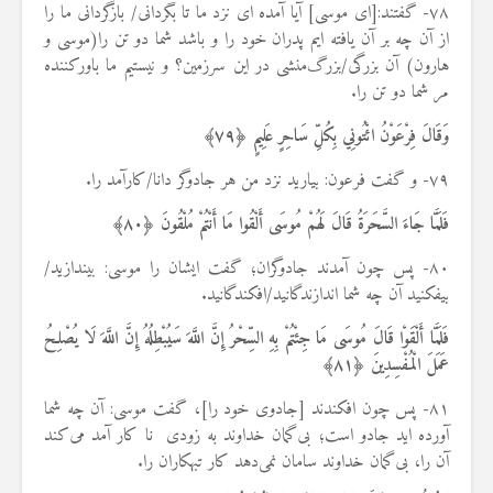
۷۸- گفتند:[ای موسی] آیا آمده ای نزد ما تا بگردانی/ بازگردانی ما را
از آن چه بر آن یافته ایم پدران خود را و باشد شما دو تن را(موسی و
هارون) آن بزرگی/بزرگ‌منشی در این سرزمین؟ و نیستیم ما باورکننده
مر شما دو تن را.
وَقَالَ فِرْعَوْنُ ائْتُونِي بِكُلِّ سَاحِرٍ عَلِيمٍ ﴿
۷۹
﴾
۷۹- و گفت فرعون: بیارید نزد من هر جادوگر دانا/کارآمد را.
فَلَمَّا جَاءَ السَّحَرَةُ قَالَ لَهُمْ مُوسَى أَلْقُوا مَا أَنْتُمْ مُلْقُونَ ﴿
۸۰
﴾
۸۰- پس چون آمدند جادوگران؛ گفت ایشان را موسی: بیندازید/
بیفکنید آن چه شما اندازندگانید/افکندگانید.
فَلَمَّا أَلْقَوْا قَالَ مُوسَى مَا جِئْتُمْ بِهِ السِّحْرُ إِنَّ اللَّهَ سَيُبْطِلُهُ إِنَّ اللَّهَ لَا يُصْلِحُ
عَمَلَ الْمُفْسِدِينَ ﴿
۸۱
﴾
۸۱- پس چون افکندند [جادوی خود را]، گفت موسی: آن چه شما
آورده اید جادو است؛ بی‌گمان خداوند به زودی نا کار آمد می‌کند
آن را، بی‌گمان خداوند سامان نمی‌دهد کار تبهکاران را.