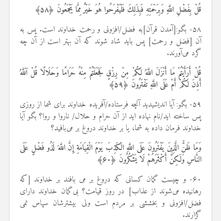
قُلْ بِفَضْلِ اللَّهِ وَبِرَحْمَتِهِ فَبِذَلِكَ فَلْيَفْرَحُوا هُوَ خَيْرٌ مِمَّا يَجْمَعُونَ ﴿
۵۸
﴾
۵۸- بگو:[آمدن قرآن]به فضل/افزونی و رحمت خداوند است. پس به
آن [فضل و رحمت] پس باید شاد شوند که آن بهتر است از آن چه
گرد می‌آورند.
قُلْ أَرَأَيْتُمْ مَا أَنْزَلَ اللَّهُ لَكُمْ مِنْ رِزْقٍ فَجَعَلْتُمْ مِنْهُ حَرَامًا وَحَلَالًا قُلْ آللَّهُ
أَذِنَ لَكُمْ أَمْ عَلَى اللَّهِ تَفْتَرُونَ ﴿
۵۹
﴾
۵۹- بگو: آیا اندیشیدید آنچه فرستاده/آفریده خداوند برای شما از روزی
پس ساخته اید/نام نهاده اید از آن حرام و حلال/ ناروا و روا؟ بگو آیا
خداوند فرمان داده به شما، یا بر خداوند دروغ بر می‌بافید؟
وَمَا ظَنُّ الَّذِينَ يَفْتَرُونَ عَلَى اللَّهِ الْكَذِبَ يَوْمَ الْقِيَامَةِ إِنَّ اللَّهَ لَذُو فَضْلٍ عَلَى
النَّاسِ وَلَكِنَّ أَكْثَرَهُمْ لَا يَشْكُرُونَ ﴿
۶۰
﴾
۶۰- و چیست گمان کسانی که دروغ بر می بافند بر خداوند [که
رهانیده می‌شوند از عذاب] در روز قیامت؟ بی‌گمان خداوند دارای
فضل/افزونی و بخششی بر مردم است ولی بیشترشان سپاس نمی
گزارند.