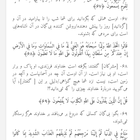
لِقَوْمٍ يَسْمَعُونَ ﴿
۶۷
﴾
۶۷- اوست همانی که بگردانید برای شما شب را تا بیارامید در آن و
[گردانید] روز را بینش دهنده/روشن کننده بی‌گمان در آن نشانه‌هایی
است برای مردمی که بشنوند.
قَالُوا اتَّخَذَ اللَّهُ وَلَدًا سُبْحَانَهُ هُوَ الْغَنِيُّ لَهُ مَا فِي السَّمَاوَاتِ وَمَا فِي الْأَرْضِ
إِنْ عِنْدَكُمْ مِنْ سُلْطَانٍ بِهَذَا أَتَقُولُونَ عَلَى اللَّهِ مَا لَا تَعْلَمُونَ ﴿
۶۸
﴾
۶۸- [مشرکان] گفتند: بگرفته است خداوند فرزندی. او پاک و برتر
است، او بی نیاز است. از آن اوست آن چه در آسمانهاست و آنچه در
زمین است؛ نیست نزد شما هیچ گواهی/دلیلی بر این [ گفتار]؛ آیا
می‌گویید دربارهٔ خداوند چیزی را که نمی‌دانید؟!
قُلْ إِنَّ الَّذِينَ يَفْتَرُونَ عَلَى اللَّهِ الْكَذِبَ لَا يُفْلِحُونَ ﴿
۶۹
﴾
۶۹- بگو: بی‌گمان کسانی که دروغ بر می‌بافند بر خداوند هرگز رستگار
نمی‌شوند.
مَتَاعٌ فِي الدُّنْيَا ثُمَّ إِلَيْنَا مَرْجِعُهُمْ ثُمَّ نُذِيقُهُمُ الْعَذَابَ الشَّدِيدَ بِمَا كَانُوا