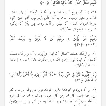
قَبْلِهِمْ فَانْظُرْ كَيْفَ كَانَ عَاقِبَةُ الظَّالِمِينَ ﴿
۳۹
﴾
۳۹- بسا که دروغ شمردند آن چه را که فرا نگرفتند آن را با دانش
شان، و هنوز نرسیده است به آنان تأویل/بازخورد آن؛ همین گونه
دروغ شمردند کسانی که پیش از آنان بودند. پس بنگر که چگونه
شد/بود سرانجام آن ستمکاران.
وَمِنْهُمْ مَنْ يُؤْمِنُ بِهِ وَمِنْهُمْ مَنْ لَا يُؤْمِنُ بِهِ وَرَبُّكَ أَعْلَمُ
بِالْمُفْسِدِينَ ﴿
۴۰
﴾
۴۰- و از آنان هستند کسانی که ایمان می‌آورند به آن و از آنان هستند
کسانی که ایمان نمی آورند به آن، و پروردگارت داناتر است به [حال]
مفسدان/تبهکاران.
وَإِنْ كَذَّبُوكَ فَقُلْ لِي عَمَلِي وَلَكُمْ عَمَلُكُمْ أَنْتُمْ بَرِيئُونَ مِمَّا أَعْمَلُ وَأَنَا بَرِيءٌ
مِمَّا تَعْمَلُونَ ﴿
۴۱
﴾
۴۱- و اگر دروغگو شمردند/ تکذیب نمودند تو را پس بگو: مراست کار
من و شما راست کار شما (من کار خود را می‌کنم و شما هم کار خود
را انجام دهید) شما بیزارید/دورید از آن چه من ‌کنم و من هم بیزارم/