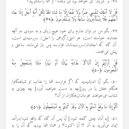
۴۸- و گویند: کی خواهد بود این وعده اگر شما راستگویید؟
قُلْ لَا أَمْلِكُ لِنَفْسِي ضَرًّا وَلَا نَفْعًا إِلَّا مَا شَاءَ اللَّهُ لِكُلِّ أُمَّةٍ أَجَلٌ إِذَا جَاءَ
أَجَلُهُمْ فَلَا يَسْتَأْخِرُونَ سَاعَةً وَلَا يَسْتَقْدِمُونَ ﴿
۴۹
﴾
۴۹- بگو من در توان ندارم برای خود هیچ زیانی و نه سودی جز آنچه
خداوند خواسته است؛ هر امتی/گروهی را اجلی/ سررسیدی است؛
آن گاه که اجلشان/سررسیدشان فرارسد پس باز نمى‌مانند ساعتی و
پيش نمى‌افتند.
قُلْ أَرَأَيْتُمْ إِنْ أَتَاكُمْ عَذَابُهُ بَيَاتًا أَوْ نَهَارًا مَاذَا يَسْتَعْجِلُ مِنْهُ
الْمُجْرِمُونَ ﴿
۵۰
﴾
۵۰- بگو: آیا اندیشیدید که اگر فرارسد شما را عذاب او شباهنگام/
هنگام خفتن یا در روز[چه به دست خواهید آورد] چه چیزی به
شتاب می‌خواهند مجرمان/بزهکاران از آن؟
أَثُمَّ إِذَا مَا وَقَعَ آمَنْتُمْ بِهِ آلْآنَ وَقَدْ كُنْتُمْ بِهِ تَسْتَعْجِلُونَ ﴿
۵۱
﴾
۵۱- [به آنان چنین گفته شود:] آیا پس آن گاه که واقع شود/درآمد
ایمان می‌آورید به آن ؟! آیا اکنون؟! و همانا شما بودید که آن را به