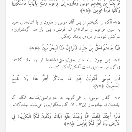
ثُمَّ بَعَثْنَا مِنْ بَعْدِهِمْ مُوسَى وَهَارُونَ إِلَى فِرْعَوْنَ وَمَلَئِهِ بِآيَاتِنَا فَاسْتَكْبَرُوا
وَكَانُوا قَوْمًا مُجْرِمِينَ ﴿
۷۵
﴾
۷۵- آنگاه بر انگیختیم از پس آنان موسی و هارون را با نشانه‌های خود
به سوی فرعون و سران/اشراف قومش، پس باز هم گردنفرازی/
سرکشی نمودند و مردمی بودند بزهکار.
فَلَمَّا جَاءَهُمُ الْحَقُّ مِنْ عِنْدِنَا قَالُوا إِنَّ هَذَا لَسِحْرٌ مُبِينٌ ﴿
۷۶
﴾
۷۶- پس چون بیامدشان حق/راستی/نشانه‌ها از نزد ما؛ گفتند:
بی‌گمان این جادویی است آشکار/آشکار کننده.
قَالَ مُوسَى أَتَقُولُونَ لِلْحَقِّ لَمَّا جَاءَكُمْ أَسِحْرٌ هَذَا وَلَا يُفْلِحُ
السَّاحِرُونَ ﴿
۷۷
﴾
۷۷- گفت موسی: آیا همی‌گویید به حق/راستی/نشانه‌ها آنگاه که
بیامدتان آیا جادوست این؟! با آن که رستگار/پیروز نمی‌شوند جادوگران.
قَالُوا أَجِئْتَنَا لِتَلْفِتَنَا عَمَّا وَجَدْنَا عَلَيْهِ آبَاءَنَا وَتَكُونَ لَكُمَا الْكِبْرِيَاءُ فِي
الْأَرْضِ وَمَا نَحْنُ لَكُمَا بِمُؤْمِنِينَ ﴿
۷۸
﴾