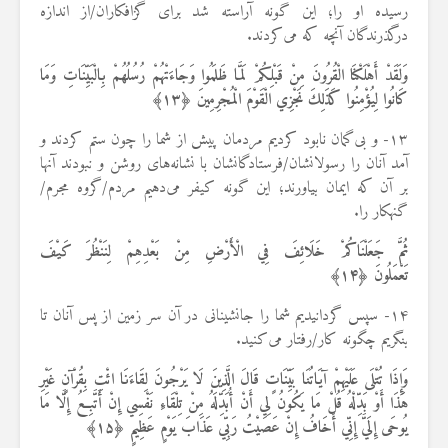
رسیده او را؛ این گونه آراسته شد برای گزافکاران/از اندازه
درگذرندگان آنچه که می‌کردند.
وَلَقَدْ أَهْلَكْنَا الْقُرُونَ مِنْ قَبْلِكُمْ لَمَّا ظَلَمُوا وَجَاءَتْهُمْ رُسُلُهُمْ بِالْبَيِّنَاتِ وَمَا
كَانُوا لِيُؤْمِنُوا كَذَلِكَ نَجْزِي الْقَوْمَ الْمُجْرِمِينَ ﴿
۱۳
﴾
۱۳- و بی‌گمان نابود کردیم مردمان پیش از شما را چون ستم کردند و
آمد آنان را رسولانشان/فرستادگانشان با نشانه‌های روشن و نبودند آنها
بر آن که ایمان بیاورند؛ این گونه کیفر می‌دهیم مردم/گروه مجرم/
گنهکار را.
ثُمَّ جَعَلْنَاكُمْ خَلَائِفَ فِي الْأَرْضِ مِنْ بَعْدِهِمْ لِنَنْظُرَ كَيْفَ
تَعْمَلُونَ ﴿
۱۴
﴾
۱۴- سپس گردانیدیم شما را جانشینانی در آن سر زمین از پس آنان تا
بنگریم چگونه کار/رفتار می‌کنید.
وَإِذَا تُتْلَى عَلَيْهِمْ آيَاتُنَا بَيِّنَاتٍ قَالَ الَّذِينَ لَا يَرْجُونَ لِقَاءَنَا ائْتِ بِقُرْآنٍ غَيْرِ
هَذَا أَوْ بَدِّلْهُ قُلْ مَا يَكُونُ لِي أَنْ أُبَدِّلَهُ مِنْ تِلْقَاءِ نَفْسِي إِنْ أَتَّبِعُ إِلَّا مَا
يُوحَى إِلَيَّ إِنِّي أَخَافُ إِنْ عَصَيْتُ رَبِّي عَذَابَ يَوْمٍ عَظِيمٍ ﴿
۱۵
﴾