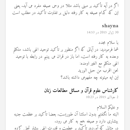
اگر در آیه تأکید بر مبنی باشد مثلا در وحی صیغه مفرد می آید. یعنی
این که کدام صیغه به کار رفته دلیل بر تفاوت تأکید در مطلب است
shayna
30 ژوئن 2015 در 14:53
با سلام مجدد
شما فرمودید: در آیاتی که ‏اگر منظور بر تأکید توحید الهی باشد، متکلم
وحده به کار رفته است. اما باز در قران می بینیم در رابطه با توحید
الهی متکلم مع الغیر اومده:
نحن اقرب من حبل الورید
این ایه میتونه چه مفهومی داشته باشد؟
کارشناس علوم قرآن و مسائل مطالعات زنان
2 جولای 2015 در 10:23
و علیکم السلام
البته ما نگفتیم بدون استثنا آن طوریست. بعضا تأکید بر عظمت جنبه
بیشاری دارد و صیغه جمع به کار می رود.
در مثالی که آوردید تأکید بر عطمت و قدرت الهی بیشتر تجلی کرده