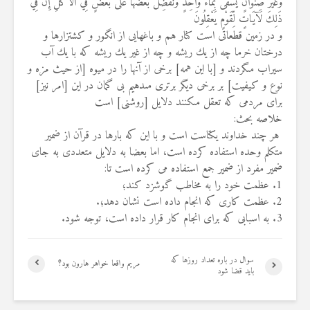
وَغَيْرُ صِنْوَانٍ يُسْقَى ‏بِمَاء وَاحِدٍ وَنُفَضِّلُ بَعْضَهَا عَلَى بَعْضٍ فِي الأُكُلِ إِنَّ فِي
ذَلِكَ لَآيَاتٍ لِّقَوْمٍ يَعْقِلُونَ ‏
و در زمين قطعاتى است كنار هم و باغهايى از انگور و كشتزارها و
درختان خرما چه از ‏يك ريشه و چه از غير يك ريشه كه با يك آب
سيراب مى‏گردند و [با اين همه] برخى از ‏آنها را در ميوه [از حيث مزه و
نوع و كيفيت] بر برخى ديگر برترى مى‏دهيم بى گمان در ‏اين [امر نيز]
براى مردمى كه تعقل مى‏كنند دلايل [روشنى] است ‏
خلاصه بحث:‏
‏ هر چند خداوند یکتاست است و با این که بارها در قرآن از ضمیر
متکلم وحده استفاده ‏کرده است، اما بعضا به دلایل متعددی به جای
ضمیر مفرد از ضمیر جمع استفاده می ‏کرده است تا: ‏
سوال در باره تعداد روزها که
مریم واقعا خواهر هارون بود؟ ‏
باید قضا شود