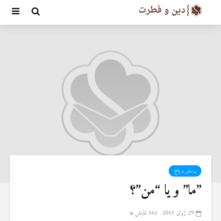
پرسش و پاسخ
‏”ما” و یا “من”؟ ‏
29 ژوئن 2015
561 نمایش ها