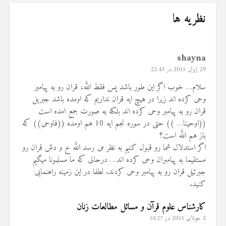
نظریه ها
shayna
29 ژوئن 2015 در 22:43
سلام… خوب اگر این طور باشد پس فقط الله، قران رو به پیامبر
وحی کرده اند زیرا در هیچ ایه قران نداریم که اومده باشد جبریل
قران رو به پیامبر وحی کرده اند بلکه به صورت جمع امده است
((اوحینا… )) حتی در سوره نجم ایه 10 هم اومده ((فاوحی)) که
باز هم الله است؟
اگر استدلال شما رو قبول کنیم به نظر می رسد الله خ و دش قران رو
مستقیما به پیامبران وحی کرده اند… درحالی که ما مسلمونا میگیم
جبرئیل قران رو به پیامبر وحی کردند. لطفا در این زمینه راهنمایی
کنید.
کارشناس علوم قرآن و مسائل مطالعات زنان
2 جولای 2015 در 10:27