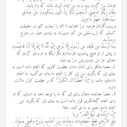
فرمان مرا گردن نهند و به من ايمان ‏آورند باشد كه راه يابند ‏
وَقَالَ رَبُّكُمُ ادْعُونِي أَسْتَجِبْ لَكُمْ إِنَّ الَّذِينَ يَسْتَكْبِرُونَ عَنْ عِبَادَتِي
سَيَدْخُلُونَ جَهَنَّمَ دَاخِرِينَ
و پروردگارتان فرمود مرا بخوانيد تا شما را اجابت كنم در حقيقت
كسانى كه از پرستش من ‏كبر مى‏ورزند به زودى خوار در دوزخ
درمى‏آيند
وَمَا أَرْسَلْنَا مِن قَبْلِكَ مِن رَّسُولٍ إِلَّا نُوحِي إِلَيْهِ أَنَّهُ لَا إِلَهَ إِلَّا أَنَا فَاعْبُدُونِ
و پيش از تو هيچ پيامبرى نفرستاديم مگر اينكه به او وحى كرديم كه
خدايى جز من نيست ‏پس مرا بپرستيد
‏2. بعضا متکلم برای نشان دادن عظمت کاری که انجام داده است به
جای این که بگوید: ‏من این کار را انجام داده‌ام. می‌گوید: ما انجام
داده‌ایم؛ مانند: یا “إِنَّا أَعْطَیْنَاکَ الْکَوْثَرَ” که بر ‏عظمت کوثر دلالت
دارد.‏
‏3. بعضا خداوند متعال برای این که ما را توجه دهد به اسبابی که او
برای انجام ‏گرفتنکاری قرار داده است به جای این که بگوید: من
انجام دادم. تعبیر به ما می‌کند. مثلا
‏”إِنَّا انزَلْنَاهُ فِی لَیْلَةِ الْقَدْر” و یا:‏
وَفِي الأَرْضِ قِطَعٌ مُّتَجَاوِرَاتٌ وَجَنَّاتٌ مِّنْ أَعْنَابٍ وَزَرْعٌ وَنَخِيلٌ صِنْوَانٌ