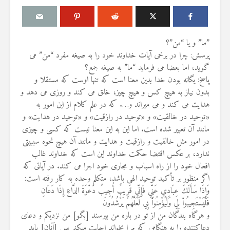
‏”ما” و یا “من”؟ ‏
پرسش: چرا در برخی آیات خداوند خود را به صیغه مفرد “من” می
گوید، اما بعضا می ‏فرماید “ما” به صیغه جمع؟ ‏
ن به
مقصود از «کتاب مکنون»
حكم تلا
پاسخ: یگانه بودن خدا بدین معنا است که تنها اوست که مستقلا و
 مردان
در آیه ۷۸ سوره واقعه
مسّ مص
ه
بدون نیاز به هیچ کس و ‏هیچ چیز، خلق می کند و روزی می دهد و
حائض، ن
17 جولای 2026
بی‌وضو
18 نمایش ها
هدایت می کند و می میراند و…. که در علم ‏کلام از این امور به
6 آگوست 2026
«توحید در خالقیت» و «توحید در رازقیت» و «توحید در هدایت» و
آیا سوراخ کردن کشتی،
1 نمایش ها
‏مانند آن تعبیر شده است. اما این به این معنا نیست که کسی و چیزی
 زن دیگری
کشتن آن نوجوان و ساختن
در امور مثل خالقیت ‏و رازقیت و هدایت و مانند آن هیچ نحوه سببیتی
طلاق
دیوار، ارتباطی با علم غیبِ
اذکار قر
د کرد؟
آینده داشت؟
ندارد، بر عکس اقتضا حکمت خداوند این ‏است که خداوند غالب
4 آگوست 2026
8 جولای 2026
6 نمایش ها
افعال خود را از راه اسباب و مجاری خود اجرا می کند. در آیاتی که
23 نمایش ها
‏اگر منظور بر تأکید توحید الهی باشد، متکلم وحده به کار رفته است:‏
اهمیت گ
وَإِذَا سَأَلَكَ عِبَادِي عَنِّي فَإِنِّي قَرِيبٌ أُجِيبُ دَعْوَةَ الدَّاعِ إِذَا دَعَانِ
 فردی
منظور از «وَفق» و حکم
اسلام
فَلْيَسْتَجِيبُواْ لِي وَلْيُؤْمِنُواْ بِي ‏لَعَلَّهُمْ يَرْشُدُونَ
کشد، حکم
ساختن یا درخواست آن
29 جولای 2026
و اجرا
و هرگاه بندگان من از تو در باره من بپرسند [بگو] من نزديكم و دعاى
4 جولای 2026
16 نمایش ها
15 نمایش ها
دعاكننده را به ‏هنگامى كه مرا بخواند اجابت مى‏كنم پس [آنان] بايد