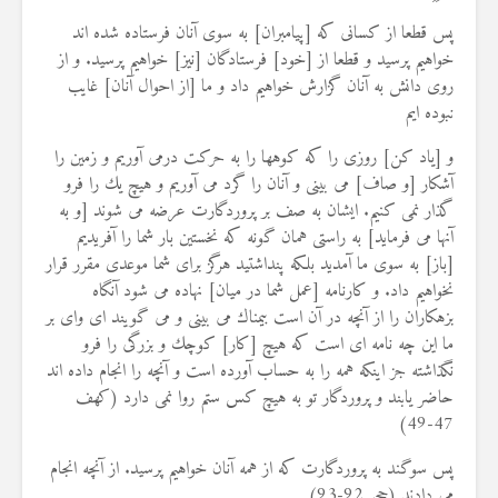
پس قطعا از كسانى كه [پيامبران] به سوى آنان فرستاده شده‏ اند
خواهيم پرسيد و قطعا از [خود] فرستادگان [نيز] خواهيم پرسيد. و از
روى دانش به آنان گزارش خواهيم داد و ما [از احوال آنان] غايب
نبوده‏ ايم
و [ياد كن] روزى را كه كوهها را به حركت درمى ‏آوريم و زمين را
آشكار [و صاف] مى ‏بينى و آنان را گرد مى ‏آوريم و هيچ يك را فرو
گذار نمى ‏كنيم. ايشان به صف بر پروردگارت عرضه مى ‏شوند [و به
آنها مى‏ فرمايد] به راستى همان گونه كه نخستين بار شما را آفريديم
[باز] به سوى ما آمديد بلكه پنداشتيد هرگز براى شما موعدى مقرر قرار
نخواهيم داد. و كارنامه [عمل شما در ميان] نهاده مى ‏شود آنگاه
بزهكاران را از آنچه در آن است بيمناك مى ‏بينى و مى‏ گويند اى واى بر
ما اين چه نامه‏ اى است كه هيچ [كار] كوچك و بزرگى را فرو
نگذاشته جز اينكه همه را به حساب آورده است و آنچه را انجام داده‏ اند
حاضر يابند و پروردگار تو به هيچ كس ستم روا نمى دارد (کهف
47-49)
پس سوگند به پروردگارت كه از همه آنان خواهيم پرسيد. از آنچه انجام
مى‏ دادند (حجر 92-93)