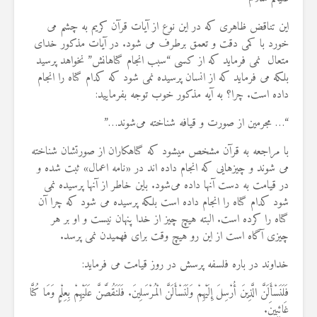
این تناقض ظاهری که در این نوع از آیات قرآن کریم به چشم می
خورد با کمی دقت و تعمق برطرف می شود. در آیات مذکور خدای
متعال نمی فرماید که از کسی “سبب انجام گناهانش” نخواهد پرسید
بلکه می فرماید که از انسان پرسیده نمی شود که کدام گناه را انجام
داده است. چرا؟ به آیه مذکور خوب توجه بفرمایید:
“… مجرمين از صورت و قیافه شناخته مى‌شوند…”
با مراجعه به قرآن مشخص میشود که گناهکاران از صورتشان شناخته
می شوند و چیزهایی که انجام داده اند در «نامه اعمال» ثبت شده و
در قیامت به دست آنها داده می‌شود. باین خاطر از آنها پرسیده نمی
شود کدام گناه را انجام داده است بلکه پرسیده می شود که چرا آن
گناه را کرده است. البته هیچ چیز از خدا پنهان نیست و او بر هر
چیزی آگاه است از این رو هیچ وقت برای فهمیدن نمی پرسد.
خداوند در باره فلسفه پرسش در روز قیامت می فرماید:
فَلَنَسْأَلَنَّ الَّذِينَ أُرْسِلَ إِلَيْهِمْ وَلَنَسْأَلَنَّ الْمُرْسَلِينَ. فَلَنَقُصَّنَّ عَلَيْهِمْ بِعِلْمٍ وَمَا كُنَّا
غَائِبِينَ.