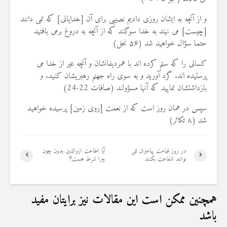
و از آنچه به ايشان روزى داديم نصيبى براى آن [خدايانى] كه نمى‏ دانند
[چيست] مى ‏نهند به خدا سوگند كه از آنچه به دروغ برمى‏ بافتيد
حتما سؤال خواهيد شد (۵۶ نحل)
كسانى را كه ستم كرده‏ اند با همرديفانشان و آنچه غير از خدا مى
‏پرستيده‏ اند. گرد آوريد و به سوى راه جهنم رهبري‏شان كنيد. و
بازداشتشان نماييد كه آنها مسؤولند (صافات 22-24)
سپس در همان روز است كه از نعمت [روى زمين] پرسيده خواهيد
شد (۸ تکاثر)
در روز قیامت پیامبران نمی
آیا اطاعت ازوالدین بدون چون
توانند شفاعت بکنند
چرا شرط هست؟
همچنین ممکن است این مقالات نیز برایتان مفید
باشد