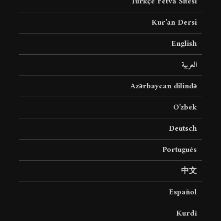
Türkçe Fetva Sitesi
Kur’an Dersi
English
العربية
Azərbaycan dilində
O’zbek
Deutsch
Português
中文
Español
Kurdî