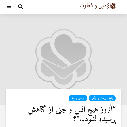
پاسخ به پرسشهای قرآنی
پرسش و پاسخ
“آنروز هيچ انس و جنى از گناهش
پرسيده نشود..”؟