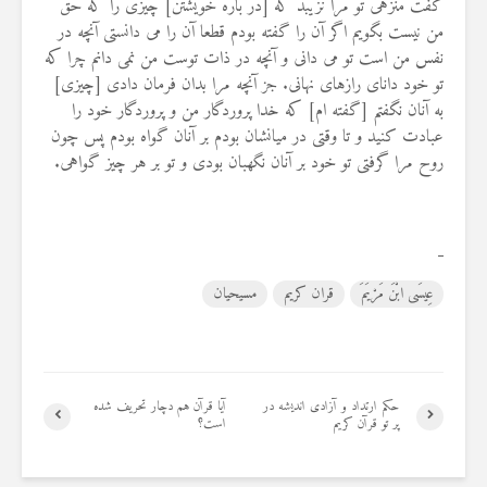
گفت منزهى تو مرا نزيبد كه [در باره خويشتن] چيزى را كه حق
من نيست بگويم اگر آن را گفته بودم قطعا آن را مى‏ دانستى آنچه در
نفس من است تو مى‏ دانى و آنچه در ذات توست من نمى‏ دانم چرا كه
تو خود داناى رازهاى نهانى. جز آنچه مرا بدان فرمان دادى [چيزى]
به آنان نگفتم [گفته‏ ام] كه خدا پروردگار من و پروردگار خود را
عبادت كنيد و تا وقتى در ميانشان بودم بر آنان گواه بودم پس چون
روح مرا گرفتى تو خود بر آنان نگهبان بودى و تو بر هر چيز گواهى.
عِيسَى ابْنَ مَرْيَمَ
قران کریم
مسیحیان
حکم ارتداد و آزادی اندیشه در
آیا قرآن هم دچار تحریف شده
پر تو قرآن کریم
است؟