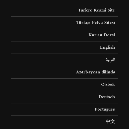
Türkçe Resmi Site
Türkçe Fetva Sitesi
Kur’an Dersi
English
العربية
Azərbaycan dilində
O’zbek
Deutsch
Português
中文