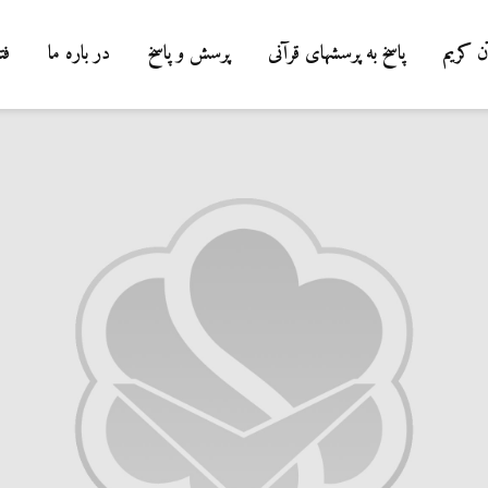
ن کریم
پاسخ به پرسشهای قرآنی
پرسش و پاسخ
در باره ما
فت
درباره سنگ زدن
شیطان و دویدن 
میان صفا و مروه
20 جولای 2026