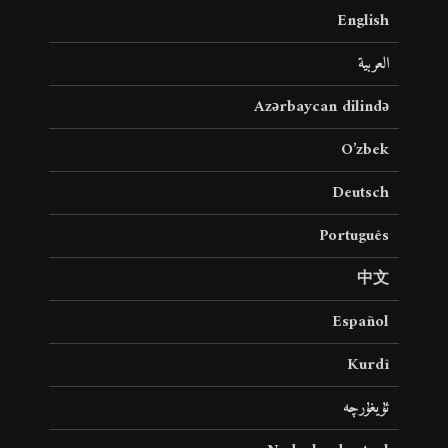
English
العربية
Azərbaycan dilində
O’zbek
Deutsch
Português
中文
Español
Kurdî
ئۇيغۇرچە