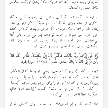
نسل‌های وجود دارند. آن‌ها همه در یک مکان زندگی نمی‌کنند بلکه در
19 جولای 2026
نقاط مختلف پراکنده‌اند.
36 نمایش ها
در اینجا باید گفته شود که نسب به اهل بیت پیامبر به کسی جایگاه
بالاتری نمی‌دهد. چیزی که انسان را در جایگاه بالاتر قرار می‌دهد،
ایمان، تقوا و اعمال نیک اوست. اگر در این زمینه‌ها کوتاهی کند،
حتی چنین نسبی هم او را نجات نمی‌دهد. پسر نوح نیز به دلیل آنکه
نمی‌خواست ایمان بیاورد و از پدرش پیروی کند، به عنوان کافر
درگذشت. در این راستا، آیه‌ی زیر بسیار اهمیت دارد:
وَإِذِ ابْتَلَى إِبْرَاهِیمَ رَبُّهُ بِکَلِمَاتٍ فَأَتَمَّهُنَّ قَالَ إِنِّی جَاعِلُکَ لِلنَّاسِ إِمَامًا قَالَ
وَمِنْ ذُرِّیَّتِی قَالَ لا یَنَالُ عَهْدِی الظَّالِمِینَ ﴿١٢٤﴾ سورهٔ بقره.
ترجمه: و آن­گاه که پروردگار/صاحب ابراهیم، او را با کلماتی/احکامی
سخت آزمایش کرد، او هم آن آزمایش/امتحان را به پایان رساند.
پروردگارش به او گفت: “من تو را برای مردم رهبر خواهم گرداند!”
او گفت: “و از نسل من نیز باشد!” گفت: “(باشد، اما) پیمانم،
ستمگران/ خطاکاران را دربر نمی­‌گیرد.”
همان گونه که در این آیه می‌توان دید، خداوند برای کسانی که از