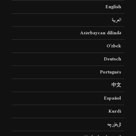
English
العربية
Azərbaycan dilində
O’zbek
Deutsch
Português
中文
Español
Kurdî
ئۇيغۇرچە