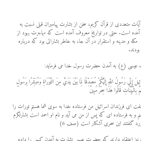
یات متعددى از قرآن کریم، سخن از بشارت پیامبران قبلی نسبت به
ده است. حتى در تواریخ معروف آمده است که مهاجرت یهود از
که و مدینه و استقرار در آن جا، به خاطر بشاراتى بود که درباره
بودند.
 عیسی (ع) به آمدن حضرت رسول خدا می فرماید:
َ إِنِّي رَسُولُ اللَّهِ إِلَيْكُمْ مُصَدِّقًا لِمَا بَيْنَ يَدَيَّ مِنَ التَّوْرَاةِ وَمُبَشِّرًا بِرَسُولٍ
 بِالْبَيِّنَاتِ قَالُوا هَذَا سِحْرٌ مُبِينٌ
ت اى فرزندان اسرائيل من فرستاده خدا به سوى شما هستم تورات را
و به فرستاده‏ اى كه پس از من مى ‏آيد و نام او احمد است بشارتگرم
ورد گفتند اين سحرى آشكار است (صف 6)
ان نیز اعتقاد دارند که حضرت عیسی بشارت به آمدن کسی را داده