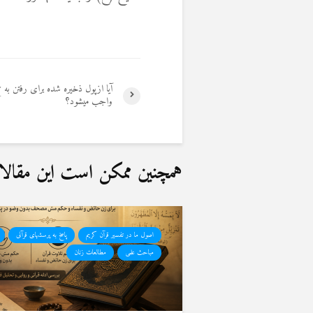
آیا ازپول ذخیره شده برای رفتن به
واجب میشود؟
همچنین ممکن است این مقالات 
اصول ما در تفسیر قرآن کریم
پاسخ به پرسشهای قرآنی
مباحث علمی
مطالعات زنان