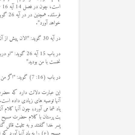
اس
فرستند.
خواهد آورد”.
در آیه 30 گوید: “الان پیش از آن که واقع شود برای شما گفتم تا وقتی واقع شود ایمان آرید”
در باب 15 آیه 26 
نخست با من بودید”
در باب (16: 7) گوید: “اگر من نروم فارقلیط نمی آید”
این عبارت دلالت دارد که حضرت ع
آنها توصیه های زیادی داده است. 
یاد شما می آورد؛ چون آنها کلام
بت پرستان با کلام حضرت مسیح (
پسر خدا گفتند و به تثلیث قائل گ
مسیح (ع) را به یاد آنها آورد که ا