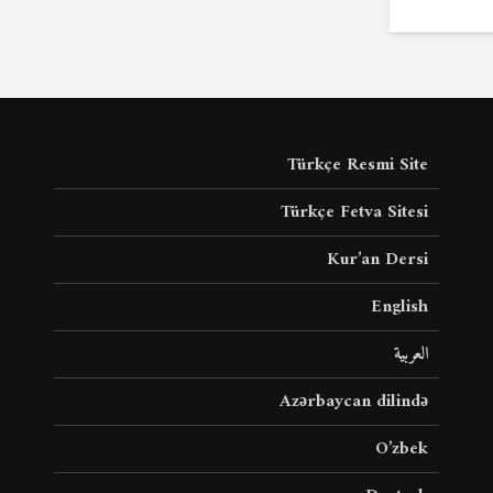
Türkçe Resmi Site
Türkçe Fetva Sitesi
Kur’an Dersi
English
العربية
Azərbaycan dilində
O’zbek