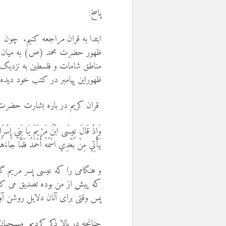
پاسخ:
ابتدا به قران مراجعه کنیم. چون آ
ظهور حضرت محمد (ص) به میان آم
مناطق شامات و فلسطین به نزدیک م
ظهوراین پیامبر در کتب خود دیده 
قران کریم در باره بشارت حضرت
وَإِذْ قَالَ عِيسَى ابْنُ مَرْيَمَ يَا بَنِي إِسْرَائِيل
يَأْتِي مِنْ بَعْدِي اسْمُهُ أَحْمَدُ فَلَمَّا جَاءَهُمْ
و هنگامى را كه عيسى پسر مريم گف
كه پيش از من بوده تصديق مى ‏كنم 
پس وقتى براى آنان دلايل روشن آ
چنانچه در بالا ذکر کردیم مسیحی