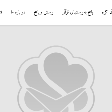
ن کریم
پاسخ به پرسشهای قرآنی
پرسش و پاسخ
در باره ما
فت
درباره سنگ زدن به
شیطان و دویدن مردان
میان صفا و مروه
20 جولای 2026