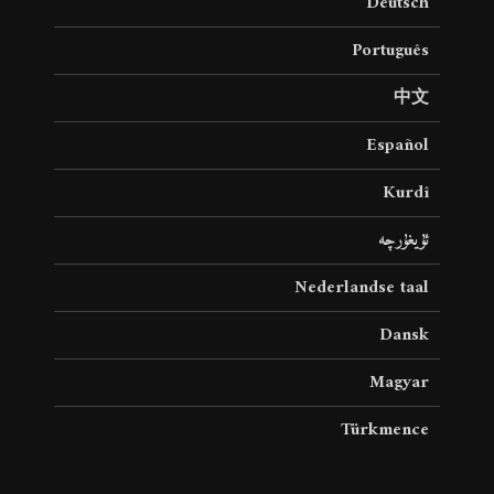
Deutsch
Português
中文
Español
Kurdî
ئۇيغۇرچە
Nederlandse taal
Dansk
Magyar
Türkmence