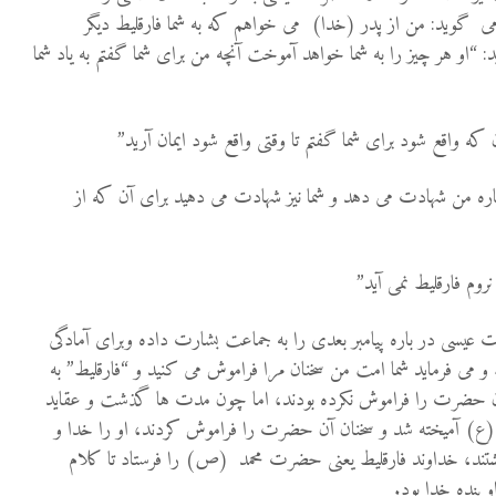
ت، چون در فصل 14 آیه 16 می گوید: من از پدر (خدا) می خواهم که به شما فارقلیط دیگر
 همچنین در در آیه 26 گوید: “او هر چیز را به شما خواهد آموخت آنچه من برای شما گفتم به یاد شما
گوید: “او درباره من شهادت می دهد و شما نیز شهادت می دهید برای آن که از
یسی در باره پیامبر بعدی را به جماعت بشارت داده وبرای آمادگی
و می فرماید شما امت من سخنان مرا فراموش می کنید و “فارقلیط” به
 آن حضرت را فراموش نکرده بودند، اما چون مدت ها گذشت و عقاید
ع) آمیخته شد و سخنان آن حضرت را فراموش کردند، او را خدا و
شتند، خداوند فارقلیط یعنی حضرت محمد (ص) را فرستاد تا کلام
و بنده خدا بود.