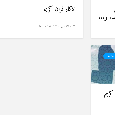
اذکار قران کریم
ء و...
4 آگوست 2026
6 نمایش ها
احث علمی
کریم