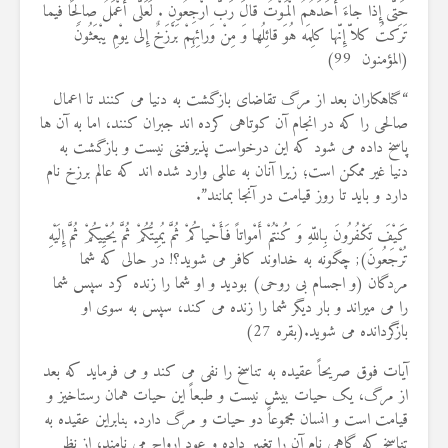
حَتّی إِذا جاءَ أحَدَهُمُ الْمَوْتُ قالَ رَبّ ارْجِعُونِ . لَعَلّی أعْمَلُ صالِحًا فیما
19 جولای 2026
36 نمایش ها
تَرَکتُ کلاّ إِنّها کلِمَه هُوَ قائِلُها وَ مِنْ وَرائِهِمْ بَرْزَخٌ إِلی یوْمِ یبْعَثُونَ
(المؤمنون 99)
“گناهکاران بعد از مرگ تقاضای بازگشت به دنیا می کنند تا اعمال
صالحی را که در انجام آن کوتاهی کرده اند جبران کنند، اما به آن ها
پاسخ داده می شود که این درخواست پذیرفتنی نیست و بازگشت به
دنیا غیر ممکن است؛ زیرا آنان به عالمی وارد شده اند که عالم برزخ نام
دارد و باید تا روز قیامت در آنجا بمانند”.
كَيْفَ تَكْفُرُونَ بِاللّهِ وَ كُنْتُمْ أَمْواتاً فَأَحْياكُمْ ثُمَّ يُمِيتُكُمْ ثُمَّ يُحْيِيكُمْ ثُمَّ إِلَيْهِ
تُرْجَعُونَ); چگونه به خداوند كافر مى شويد؟! در حالى كه شما
مردگان (و اجسام بى روحى) بوديد و او شما را زنده كرد سپس شما
را مى ميراند و بار ديگر شما را زنده مى كند، سپس به سوى او
بازگردانده مى شويد.(بقره 27)
آيات فوق صريحاً عقيده به تناسخ را نفى مى كند و مى فرمايد که بعد
از مرگ، يک حيات بيش نيست و طبعاً اين حيات همان رستاخيز و
قيامت است و انسان مجموعاً دو حيات و مرگ دارد. بنابراين عقيده به
تناسخ كه گاهى نام آن را تغيير داده و عود ارواح مى نامند، از نظر