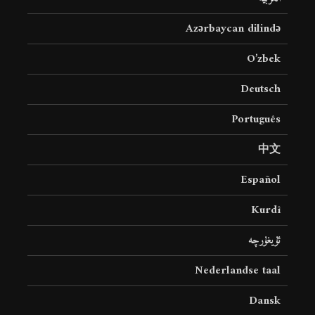
Azərbaycan dilində
O’zbek
Deutsch
Português
中文
Español
Kurdî
ئۇيغۇرچە
Nederlandse taal
Dansk