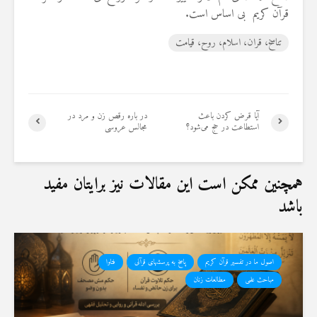
قرآن کریم بى اساس است.
تناسخ، قران، اسلام، روح، قیامت
آیا قرض کردن باعث
در باره رقص زن و مرد در
استطاعت در حج می‌شود؟
مجالس عروسی
همچنین ممکن است این مقالات نیز برایتان مفید
باشد
اصول ما در تفسیر قرآن کریم
پاسخ به پرسشهای قرآنی
فتاوا
مباحث علمی
مطالعات زنان