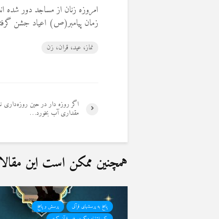
امروزه زنان از مساجد دور شده ان
زمان پیامبر(ص) اعیاد جشن گرفت
نماز، عید، قران، زن
اگر روزه دار در حین روزه‌داری نا
مقداری آب بخورد…
همچنین ممکن است این مقالات 
پاسخ به پرسشهای قرآنی
پرسش و پاسخ
یک اشتباه دیگر در فهم قرآن کریم