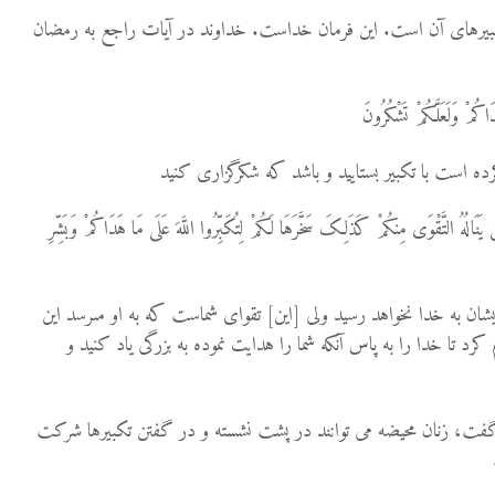
 تکبیرهای آن است. این فرمان خداست. خداوند در آیات راجع به رمضان
هَدَاکُمْ وَلَعَلَّکُمْ تَشْکُرُونَ
رده است با تکبیر بستایید و باشد که شکرگزارى کنید
 یَنَالُهُ التَّقْوَى مِنکُمْ کَذَلِکَ سَخَّرَهَا لَکُمْ لِتُکَبِّرُوا اللَّهَ عَلَى مَا هَدَاکُمْ وَبَشِّرِ
یشان به خدا نخواهد رسید ولى [این] تقواى شماست که به او مى‏رسد این
 کرد تا خدا را به پاس آنکه شما را هدایت نموده به بزرگى یاد کنید و
گفت، زنان محیضه می توانند در پشت نشسته و در گفتن تکبیرها شرکت