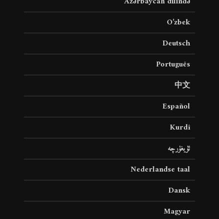
Azərbaycan dilində
O’zbek
Deutsch
Português
中文
Español
Kurdî
ئۇيغۇرچە
Nederlandse taal
Dansk
Magyar