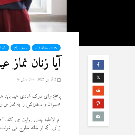
پاسخ به پرسشهای قرآنی
پرسش و پاسخ
یک اشت
آیا زنان نماز ع
2 آوریل 2025
249 نمایش ها
پاسخ: برای درک شادی عید باید هم
همسران و دخترانش را به نماز می ب
ام الاطیه چنین روایت می کند: “د
زنانی که از خانه خارج نمی شوند