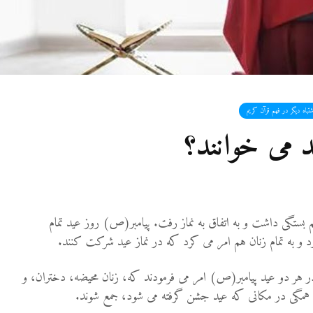
19 نمایش ها
آیا اگر مسلمانی ف
غیرمسلمان را بک
قصاص درباره او 
می‌شود؟
19 جولای 2026
36 نمایش ها
باه دیگر در فهم قرآن کریم
ید می خوانند؟
مقصود از «کتاب
در آیه ۷۸ سوره واقعه
17 جولای 2026
18 نمایش ها
 بستگی داشت و به اتفاق به نماز رفت. پیامبر(ص) روز عید تمام
رد و به تمام زنان هم امر می کرد که در نماز عید شرکت کنند.
ر هر دو عید پیامبر(ص) امر می فرمودند که، زنان محیضه، دختران، و
، همگی در مکانی که عید جشن گرفته می شود، جمع شوند.