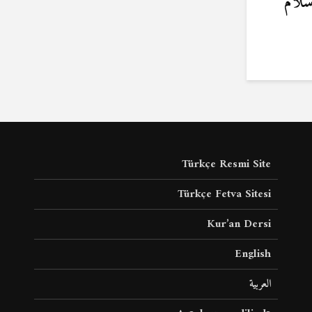
سلام
Türkçe Resmi Site
Türkçe Fetva Sitesi
Kur’an Dersi
English
العربية