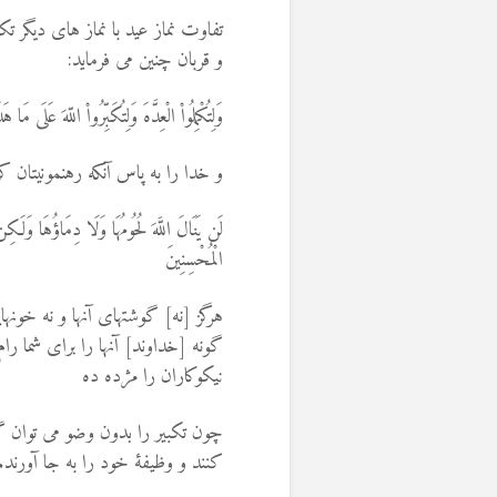
تفاوت نماز عید با نماز های دیگر
و قربان چنین می فرماید:
وَلِتُکْمِلُواْ الْعِدَّهَ وَلِتُکَبِّرُواْ اللّهَ عَلَى مَا 
و خدا را به پاس آنکه رهنمونیتان ک
لَن یَنَالَ اللَّهَ لُحُومُهَا وَلَا دِمَاؤُهَا وَلَکِن
الْمُحْسِنِینَ
هرگز [نه] گوشتهاى آنها و نه خونها
گونه [خداوند] آنها را براى شما رام
نیکوکاران را مژده ده
چون تکبیر را بدون وضو می توان 
کنند و وظیفۀ خود را به جا آورند.