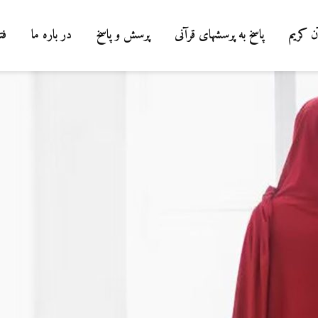
ن کریم
پاسخ به پرسشهای قرآنی
پرسش و پاسخ
در باره ما
فت
شوهرم به سراغ ز
رفته، اما مرا طل
نمی‌دهد. چه باید
19 جولای 2026