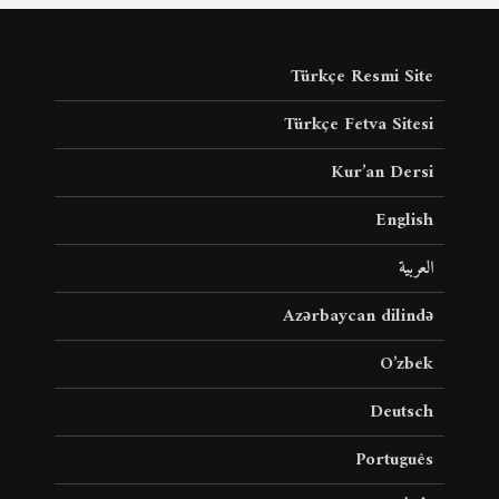
Türkçe Resmi Site
Türkçe Fetva Sitesi
Kur’an Dersi
English
العربية
Azərbaycan dilində
O’zbek
Deutsch
Português