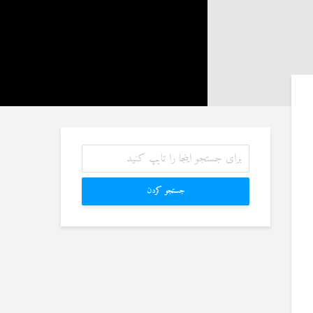
آیا سوراخ کردن کشتی،
رم به سراغ زن دیگری
کشتن آن نوجوان و ساختن
، اما مرا طلاق
دیوار، ارتباطی با علم غیبِ
دهد. چه باید کرد؟
آینده داشت؟
1 جولای 2026
8 جولای 2026
23 نمایش ها
اگر مسلمانی فردی
منظور از «وَفق» و حکم
مسلمان را بکشد، حکم
ساختن یا درخواست آن
ص درباره او اجرا
4 جولای 2026
شود؟
15 نمایش ها
1 جولای 2026
جستجو کردن