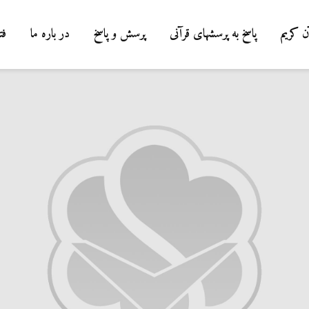
ن کریم
پاسخ به پرسشهای قرآنی
پرسش و پاسخ
در باره ما
فت
درب
شیط
میا
0