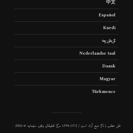
中文
Español
Kurdî
ئۇيغۇرچە
Nederlandse taal
Dansk
Magyar
Türkmence
نقل مطلب با ذكر منبع آزاد است / 1372-1394 مركز تحقیقاتی وقف سلیمانیه © 2026 ·