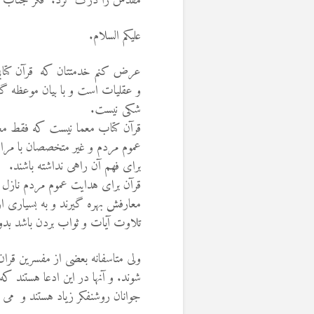
مقدس را درک کرد. فکر جناب 
علیکم السلام.
عرض کنم خدمتتان که
قرآن کتا
و عقلیات است و با بیان موعظه گو
شکی نیست
.
قرآن کتاب معما نیست که فقط معم
عموم مردم و غیر متخصصان با مرا
برای فهم آن راهی نداشته باشند
.
قرآن برای هدایت عموم مردم نازل ش
معارفش بهره گیرند و به بسیاری ا
تلاوت آیات و ثواب بردن باشد بدون
ولی متاسفانه بعضی از مفسرین قرا
شوند. و آنها در این ادعا هستند ک
جوانان روشنفکر زیاد هستند و می