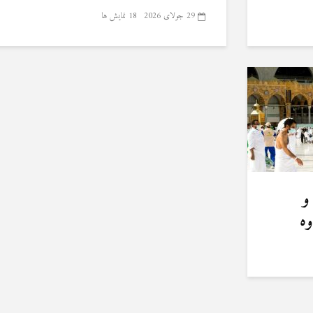
29 جولای 2026
18 نمایش ها
و
وه