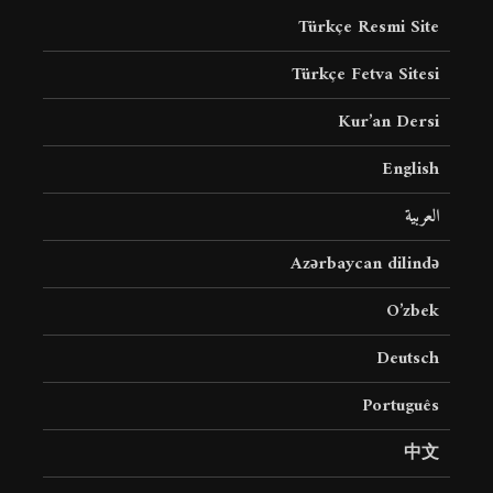
Türkçe Resmi Site
Türkçe Fetva Sitesi
Kur’an Dersi
English
العربية
Azərbaycan dilində
O’zbek
Deutsch
Português
中文