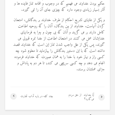
حکیم بودن خداوند می فهمیم که در وجوب و اقامه نماز فایده ها و
19 جولای 2026
36 نمایش ها
آثار بسیار زیادی وجود دارد که چیزی جای آن را نمی گیرد.
و یکی از علتهای تشریع احکام از طرف خداوند بر بندگانش، امتحان
کردن آنهاست. خداوند از بین بندگان، آنان را که روحیه اطاعت
کامل دارند بر می گزیند و آنان که بی چون و چرا به فرمانهای
خدایشان عمل می کنند در امتحان اطاعت از خدا نمره قبولی می
گیرند. پس یکی از علل واجب شدن نماز این است که خداوند قصد
داشته است که با این دستور بندگانش را بیازماید تا معلوم شود چه
کسی راز و نیاز خود با خدا را به همان صورت که خداوند فرموده
انجام می دهد و چه کسی سرپیچی می کند؛ تا هر دو به پاداش و
جزای عملشان برسند.
آیا خداوند ‌ از حق مردم
چند کلمه در باره آداب تجارت
می‌گذرد؟