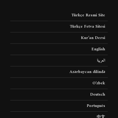
Türkçe Resmi Site
Türkçe Fetva Sitesi
Kur’an Dersi
English
العربية
Azərbaycan dilində
O’zbek
Deutsch
Português
中文