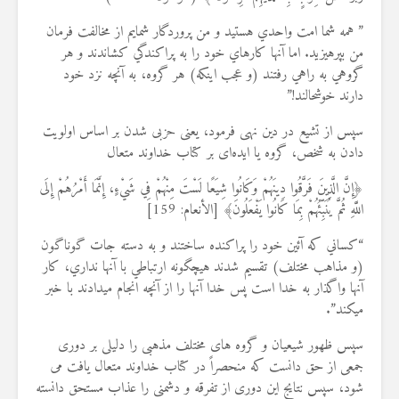
19 جولای 2026
36 نمایش ها
” همه شما امت واحدي هستيد و من پروردگار شمايم از مخالفت فرمان
من بپرهيزيد. اما آنها كارهاي خود را به پراكندگي كشاندند و هر
گروهي به راهي رفتند (و عجب اينكه) هر گروه، به آنچه نزد خود
دارند خوشحالند!”
سپس از تشیع در دین نهی فرمود، یعنی حزبی شدن بر اساس اولویت
دادن به شخص، گروه یا ایده‌ای بر کتاب خداوند متعال
﴿إِنَّ الَّذِينَ فَرَّقُوا دِينَهُمْ وَكَانُوا ‌شِيَعًا لَسْتَ مِنْهُمْ فِي شَيْءٍ، إِنَّمَا أَمْرُهُمْ إِلَى
اللَّهِ ثُمَّ يُنَبِّئُهُمْ بِمَا كَانُوا يَفْعَلُونَ﴾ [الأنعام: 159]
“كساني كه آئين خود را پراكنده ساختند و به دسته جات گوناگون
(و مذاهب مختلف) تقسيم شدند هيچگونه ارتباطي با آنها نداري، كار
آنها واگذار به خدا است پس خدا آنها را از آنچه انجام مي‏دادند با خبر
مي‏كند”.
سپس ظهور شیعیان و گروه های مختلف مذهبی را دلیلی بر دوری
جمعی از حق دانست که منحصراً در کتاب خداوند متعال یافت می
شود، سپس نتایج این دوری از تفرقه و دشمنی را عذاب مستحق دانسته