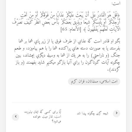
است:
﴿قُلْ هُوَ الْقَادِرُ عَلَى أَنْ يَبْعَثَ عَلَيْكُمْ عَذَابًا مِنْ فَوْقِكُمْ أَوْ مِنْ تَحْتِ
أَرْجُلِكُمْ أَوْ يَلْبِسَكُمْ ‌شِيَعًا وَيُذِيقَ بَعْضَكُمْ بَأْسَ بَعْضٍ انْظُرْ كَيْفَ نُصَرِّفُ
الْآيَاتِ لَعَلَّهُمْ يَفْقَهُونَ ﴾ [الأنعام: 65]
بگو او قادر است كه عذابي از طرف فوق يا از زير پاي شما بر شما
بفرستد يا به صورت دسته‏ هاي پراكنده شما را با هم بياميزد، و طعم
جنگ (و ناراحتي) را به هر يك از شما به وسيله ديگري بچشاند، ببين
چگونه آيات گوناگون را براي آنها بازگو مي‏كنيم شايد بفهمند (و باز
گردند).
امت اسلامی، مسلمانان، قران کریم
آیا برای کسی که ایمان نیاورده
شیعه گری چگونه پیدا شد
است، نماز میت خوانده
می‌شود؟