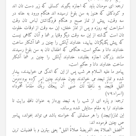
ترجمه: ای مومنان باید که اجازه بگیرند کسانی که زیر دست تان اند
و کودکانی که هنوز به سن بلوغ نرسیده اند هنگام ورود به خانه در
سه وقت، پیش از نماز صبح و هنگام فروگذاشتن لباس تان وقت
استراحت نیمه روزه و پس از نماز خفتن، این سه وقت از اوقات خلوت
تان است گذشته از این سه وقت دیگر وقتها بر شما و آنان گناهی نیست
که پیش یکدیگرتان بیایید، خداوند آیاتش را چنین بر شما آشکار ساخت
خداوند دانا و حکیم است. هنگامی که اطفال تان به سن بلوغ رسیدند
مانند بزرگان اجازه بطلبند، خداوند آیاتش را چنین بر شما آشکار
ساخت خداوند دانا و حکیم است.
پیامبر ما علیه السلام هر شب پس از این که اندکی می خوابیدند، بیدار
شده و نماز تهجد می خواندند چون خداوند چنین امر کرده بود:«وَمِنَ
اللَّيْلِ فَتَهَجَّدْ بِهِ نَافِلَةً لَّكَ عَسَى أَن يَبْعَثَكَ رَبُّكَ مَقَامًا مَّحْمُودًا»
(اسراء:۷۹)
ترجمه: و پاره ای از شب را به تهجد بپرداز به عنوان نافله برایت تا
خداوند ترا به مقام ستایش شده برساند.
این نماز(تهجد) را هر مسلمانی که خواسته باشد می تواند بخواند، پیامبر
ص چنین فرموده اند:
“أفضل الصلاة بعد الفریضۀ صلاةُ اللیل” یعنی بهترین و با فضیلت ترین