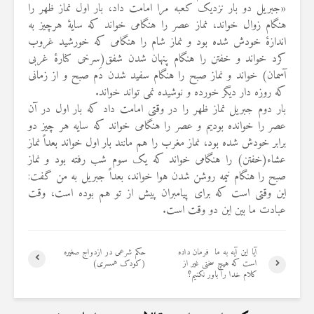
«جبریل دو بار نزدیک کعبه مرا امامت داد، بار اول نماز ظهر را
هنگام زوال خواند، نماز عصر را هنگامی خواند که سایهٔ هرچیز به
اندازهٔ خودش شده بود و نماز شام را هنگامی که خورشید غروب
کرد خواند و خفتن را هنگام پنهان شدن شفق(سرخی کنارهٔ غربی
آسمان) خواند و نماز صبح را هنگام سفید شدن دَم صبح و از زمانی
که روزه دار دیگر خورده و نوشیده نمی تواند خواند.
بار دوم جبریل نماز ظهر را در وقتی امامت داد که بار اول در آن
عصر را خوانده بودیم و عصر را هنگامی خواند که سایه هر چیز دو
برابر خودش شده بود، نماز مغرب را هم مانند بار اول خواند بعداً نماز
عشاء(خفتن) را هنگامی خواند که یک سوم شب رفته بود و نماز
صبح را هنگام نیمه روشن شدن هوا خواند، بعداً جبریل به من گفت:
این وقتی است که برای پیامبران پیش از تو هم بوده است، وقت
عبادت ما بین این دو وقت است.
آیا این آیه به ما فرمان داده
حکم شرعی در ازدواج صغیره
است که هیچ سخنی غیر از
(کودک همسری)
کلام خدا را باور نکنیم؟