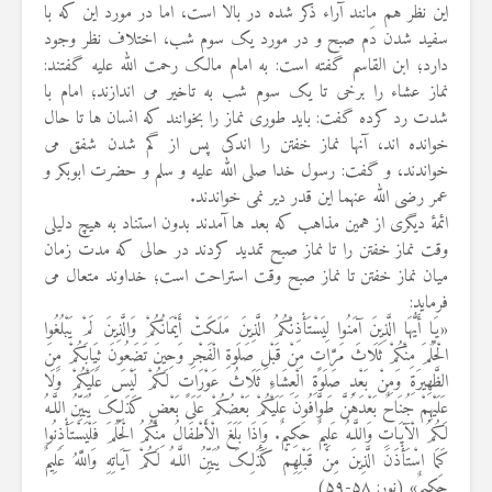
این نظر هم مانند آراء ذکر شده در بالا است، اما در مورد این که با
سفید شدن دَم صبح و در مورد یک سوم شب، اختلاف نظر وجود
دارد؛ ابن القاسم گفته است: به امام مالک رحمت الله علیه گفتند:
نماز عشاء را برخی تا یک سوم شب به تاخیر می اندازند؛ امام با
شدت رد کرده گفت: باید طوری نماز را بخوانند که انسان ها تا حال
خوانده اند، آنها نماز خفتن را اندکی پس از گم شدن شفق می
خواندند، و گفت: رسول خدا صلی الله علیه و سلم و حضرت ابوبکر و
عمر رضی الله عنهما این قدر دیر نمی خواندند.
ائمهٔ دیگری از همین مذاهب که بعد ها آمدند بدون استناد به هیچ دلیلی
وقت نماز خفتن را تا نماز صبح تمدید کردند در حالی که مدت زمان
میان نماز خفتن تا نماز صبح وقت استراحت است؛ خداوند متعال می
فرماید:
«یَا أَیُّهَا الَّذِینَ آمَنُوا لِیَسْتَأْذِنْکُمُ الَّذِینَ مَلَکَتْ أَیْمَانُکُمْ وَالَّذِینَ لَمْ یَبْلُغُوا
الْحُلُمَ مِنْکُمْ ثَلَاثَ مَرَّ‌اتٍ مِنْ قَبْلِ صَلَوةِ الْفَجْرِ‌ وَحِینَ تَضَعُونَ ثِیَابَکُمْ مِنَ
الظَّهِیرَ‌ةِ وَمِنْ بَعْدِ صَلَوةِ الْعِشَاءِ ثَلَاثُ عَوْرَ‌اتٍ لَکُمْ لَیْسَ عَلَیْکُمْ وَلَا
عَلَیْهِمْ جُنَاحٌ بَعْدَهُنَّ طَوَّافُونَ عَلَیْکُمْ بَعْضُکُمْ عَلَى بَعْضٍ کَذَلِکَ یُبَیِّنُ اللَّـهُ
لَکُمُ الْآیَاتِ وَاللَّـهُ عَلِیمٌ حَکِیمٌ. وَإِذَا بَلَغَ الْأَطْفَالُ مِنْکُمُ الْحُلُمَ فَلْیَسْتَأْذِنُوا
کَمَا اسْتَأْذَنَ الَّذِینَ مِنْ قَبْلِهِمْ کَذَلِکَ یُبَیِّنُ اللَّـهُ لَکُمْ آیَاتِهِ وَاللَّهُ عَلِیمٌ
حَکِیمٌ» (نور: ۵۸-۵۹)