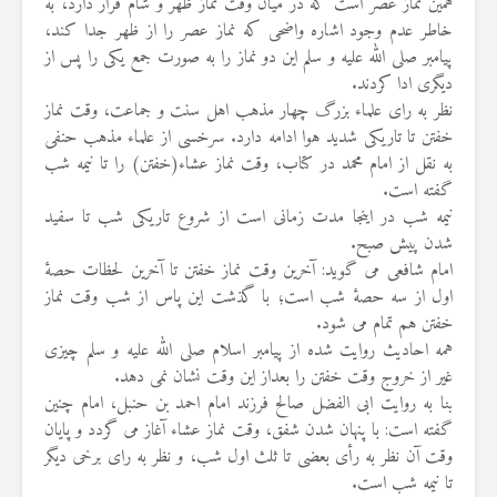
همین نماز عصر است که در میان وقت نماز ظهر و شام قرار دارد، به
خاطر عدم وجود اشاره واضحی که نماز عصر را از ظهر جدا کند،
پیامبر صلی الله علیه و سلم این دو نماز را به صورت جمع یکی را پس از
دیگری ادا کردند.
نظر به رای علماء بزرگ چهار مذهب اهل سنت و جماعت، وقت نماز
خفتن تا تاریکی شدید هوا ادامه دارد. سرخسی از علماء مذهب حنفی
به نقل از امام محمد در کتاب، وقت نماز عشاء(خفتن) را تا نیمه شب
گفته است.
نیمه شب در اینجا مدت زمانی است از شروع تاریکی شب تا سفید
شدن پیش صبح.
امام شافعی می گوید: آخرین وقت نماز خفتن تا آخرین لحظات حصهٔ
اول از سه حصهٔ شب است؛ با گذشت این پاس از شب وقت نماز
خفتن هم تمام می شود.
همه احادیث روایت شده از پیامبر اسلام صلی الله علیه و سلم چیزی
غیر از خروج وقت خفتن را بعداز این وقت نشان نمی دهد.
بنا به روایت ابی الفضل صالح فرزند امام احمد بن حنبل، امام چنین
گفته است: با پنهان شدن شفق، وقت نماز عشاء آغاز می گردد و پایان
وقت آن نظر به رأی بعضی تا ثلث اول شب، و نظر به رای برخی دیگر
تا نیمه شب است.