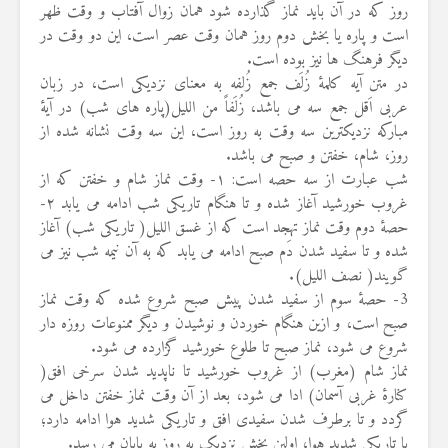
روز که در آن باید نماز گذارده شود همان زوال آفتاب و وقت ظهر
است و پاره یا بخش دوم روز همان وقت عصر است، این دو وقت در
دیگر فرهنگ ها نیز بوده است.
در متن آیه کلمهٔ زُلَف جمع زُلفه به معنای نزدیکی است، در زبان
عربی اَقل جمع سه می باشد، زُلَفاً من اللیل(پاره های شب) در آیهٔ
مبارکه نزدیکترین سه وقت به روز است، این سه وقت نشانه شده از
روز، شام، خفتن و صبح می باشد.
شب عبارت از سه حصه است: ۱- وقت نماز شام و خفتن که از
غروب خورشید آغاز شده و تا هنگام تاریکی شب ادامه می یابد ۲-
حصهٔ دوم وقت نماز تهجد است که از غسق اللیل( تاریکی شب) آغاز
شده و تا سفید شدن دَم صبح ادامه می یابد که به آن نیمه شب نیز می
گویند( نصف اللیل).
3- حصهٔ سوم از سفید شدن پیش صبح شروع شده که وقت نماز
صبح است، و ازین هنگام خوردن و نوشیدن و دیگر ممنوعات روزه دار
شروع می شود، نماز صبح تا طلوع خورشید گزارده می شود.
نماز شام (مغرب) از غروب خورشید تا ناپدید شدن سرخی افق(
کنارهٔ غربی آسمان) ادا می شود، بعد از آن وقت نماز خفتن داخل می
گردد و تا برطرف شدن سفیدی افق و تاریکی شدید هوا ادامه دارد؛
با تاریکی شدید هوا، اولین بخش نزدیک به روز به پایان می رسد.