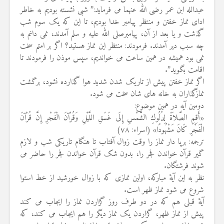
عبدالله ابن عمر رضی الله عنهما می فرماید:” شبی نشسته بودیم به خاطر
ادای نماز خفتن و منتظر پیامبر خدا بودیم، تا این که یک سوم شب
گذشت و یا بعد از آن، پیامبرصلی الله علیه و سلم آمدند، نمی دانم به
چه سبب دیر آمدند. فرمودند: منتظر این نماز هستید؟ اگر بر امتم سخت
نمی بود همیشه در همین ساعت می خواندیم، سپس موذن را فرمودند تا
اقامت بگوید”.
اگر نماز خفتن پیش از تاریک شدن شدید هوا گذارده نشود، برگشت
نمازگذاران به خانه های شان سخت می شود.
دومین آیه در همین موضوع:
«أَقِمِ الصَّلاَةَ لِدُلُوكِ الشَّمْسِ إِلَى غَسَقِ اللَّيْلِ وَقُرْآنَ الْفَجْرِ إِنَّ قُرْآنَ
الْفَجْرِ كَانَ مَشْهُودًا» (اسراء: ۷۸)
ترجمه: برپا دار نماز را وقت زوال آفتاب تا هنگام تاریکی شب و لازم
گیر قرآن خواندن فجر را، بدون شک قرآن خواندن فجر را حاضر می
شوند فرشتگان.
نظر به این آیهٔ مبارکه، اولین نمازی که با زوال خورشید از خط استوا
شروع می شود نماز ظهر است.
آیهٔ قبلی هم که در دو طرف روز گزاردن نماز را ایجاب می کند
پیش از نماز ظهر، گزاردن یک نماز دیگر را هم ایجاب می کند، که