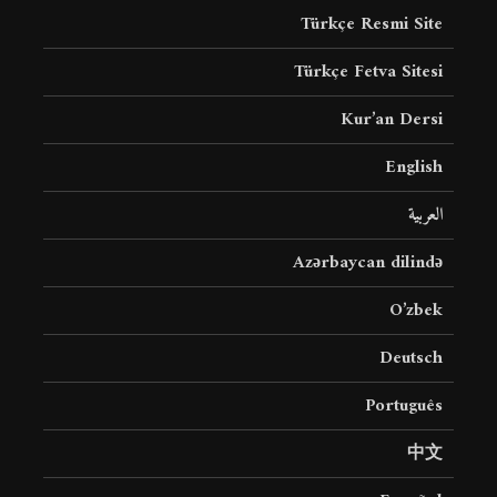
Türkçe Resmi Site
Türkçe Fetva Sitesi
Kur’an Dersi
English
العربية
Azərbaycan dilində
O’zbek
Deutsch
Português
中文