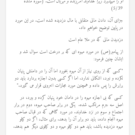
او را مي‏پذيرد زيرا خداوند آمرزنده و مهربان است.
(سوره مائده
5/39)
جزای آن، دادن مالی متقابل با مال دزدیده شده است. در این مورد
در پایین توضیح خواهیم داد.
دزدیدن مالی که در ملا عام است
از پیامبر(ص) در مورد میوه ای که بر درخت است سوال شد و
ایشان چنین فرمود:
"کسی که از روی نیاز از آن میوه بخورد اما آن را در دامنش پنهان
نکرده و نبرد، اشکالی ندارد. اما اگر کسی بدون اجازه بردارد باید دو
برابرش را پس داده و همچنین مورد مجازات اخروی قرار می گیرد."
کسی که بی اجازه میوه را در دامان خود پنهان کرده و ببرد، در
اصل سه جرم مرتکب شده. یکی در برابر صاحب میوه، دوم در برار
اجتماع و سوم در نزد خداوند. در مورد گناهی که در قبال صاحب
میوه انجام داده، باید دو برابر آن را بدهد. برای مثال، اگر دو کیلو
میوه دزدیده باشد، باید هم دو کیلو میوه و دو کیلوی دیگر هم بدهد.