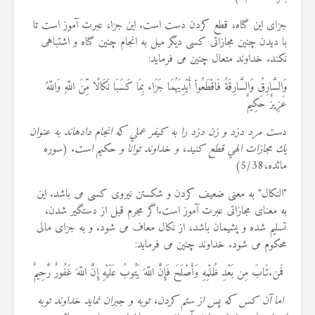
جزای این گناه، قطع کردن دست است. این جزا، عبرت آموز است تا
با دیدن چنین مجازاتی کسی دیگر میل به انجام چنین گناه و اشتباهی
نکند. خداوند متعال چنین می فرماید:
وَالسَّارِقُ وَالسَّارِقَةُ فَاقْطَعُواْ أَيْدِيَهُمَا جَزَاء بِمَا كَسَبَا نَكَالًا مِّنَ اللّهِ وَاللّهُ
عَزِيزٌ حَكِيمٌ
د
ست مرد دزد و زن دزد را به كيفر عملي كه انجام داده‏اند به عنوان
يك مجازات الهي قطع كنيد، و خداوند توانا و حكيم است
.
(سوره
مائده،5/38)
"النکال" به معنی ضعیف کردن و شکستن نیروی کسی می باشد. این
به معنای مجازاتی عبرت آموز است.اگر مجرم قبل از دستگیر شدن،
تسلیم شده و پشیمان باشد، از نکال معاف می شود. و به جزای مالی
محکوم می شود. خداوند چنین می فرماید:
فَمن
.
تَابَ مِن بَعْدِ ظُلْمِهِ وَأَصْلَحَ فَإِنَّ اللّهَ يَتُوبُ عَلَيْهِ إِنَّ اللّهَ غَفُورٌ رَّحِيمٌ
اما آن كس كه پس از ستم كردن، توبه و جبران نمايد خداوند توبه