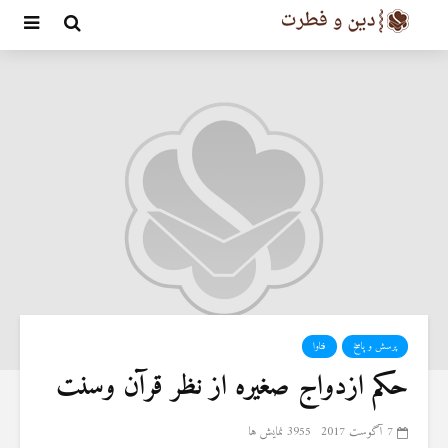
پرسش و پاسخ
فتاوا
حکم ازدواج صغیره از نظر قرآن وسنت
7 آگوست 2017
3955 نمایش ها