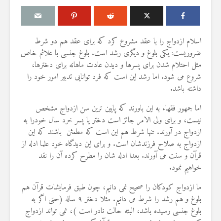
اسلام ازدواج را با عقد مشروع کرد که برای عقد هم دو شرط
ضروریست: یکی بلوغ و دیگری رشد است. بلوغ جنسی با علائم خاص
مثل احتلام شدن برای پسرها و دیدن عادت ماهانه برای دخترها،
مقصود از «کتاب مکنون»
حكم تلاوت قرآ
شروع می شود. اما رشد این است که فرد توانایی تدبیر امور خود را
ن
در آیه ۷۸ سوره واقعه
مسّ مصحف ب
داشته باشد.
حائض، نفساء
17 جولای 2026
بی‌وضو
18 نمایش ها
اما جمهور فقهاء به این باورند که پایین ترین سن ازدواج مشخص
6 آگوست 2026
آیا سوراخ کردن کشتی،
15 نمایش ها
نیست، و برای ولی الامر جائز است دختر یا پسر خرد سال خودرا به
یگری
کشتن آن نوجوان و ساختن
ازدواج در آورند. تنها شرط هم این است که مطمئن باشند که این
دیوار، ارتباطی با علم غیبِ
اذکار قران کری
ازدواج به صلاح فرزندشان است. و برای این دیدگاه خود علما ادله از
؟
آینده داشت؟
4 آگوست 2026
قرآن و سنت می آورند. بعدا ادله شان را مطرح کرده آن را نقد
8 جولای 2026
8 نمایش ها
خواهیم نمود.
23 نمایش ها
اهمیت گواهی 
منظور از «وَفق» و حکم
ما ازدواج کودکان را صحیح نمی دانیم، چون طبق فرمایشات قرآن هم
اسلام
حکم
ساختن یا درخواست آن
29 جولای 2026
بلوغ و هم رشد را شرط می دانیم. مثلا دختر ۹ ساله (حتی اگر به
ا
4 جولای 2026
18 نمایش ها
بلوغ جنسی رسیده باشد، البته حالت نادر است )، نمی تواند ازدواج
15 نمایش ها