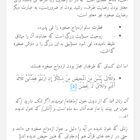
است. نکاح عقدی است که در آن رضایت زن شرط می باشد. برای
معتبر بودن رضایت طرف، رشید بودن او ضروریست، به عبارت دیگر
رضایت صغیره غیر معتبر است.
·
فطرت سالم ازدواج صغیره را نمی پذیرد.
·
زوجیت مسؤلیت بزرگی است که خداوند آن را میثاق
غلیظ نامیده، نمی شود مسؤلیتی به این بزرگی را بر دوش صغیره
گذاشت.
اما ادله کسانی که طرفدار مجاز بودن ازدواج صغیره هستند:
وَاللَّائِی یَئِسْنَ مِنَ الْمَحِیضِ مِنْ نِسَائِکُمْ إِنِ ارْتَبْتُمْ فَعِدَّتُهُنَّ ثَلَاثَهُ
أَشْهُرٍ وَاللَّائِی لَمْ یَحِضْنَ
[۵]
آن زنان شما که از دیدن خون [ماهانه] نومیدند اگر شک دارید [که
خون مى ‏بینند یا نه] عده آنان سه ماه است و [آنانى] که خون ندیده‏
اند…
زنانی که خون ندیده در آیه را دلیل بر جواز ازدواج صغیره می دانند و
حتی در ترجمه های قرآن هم {دخترانی که هنوز حیض ندیده اند}