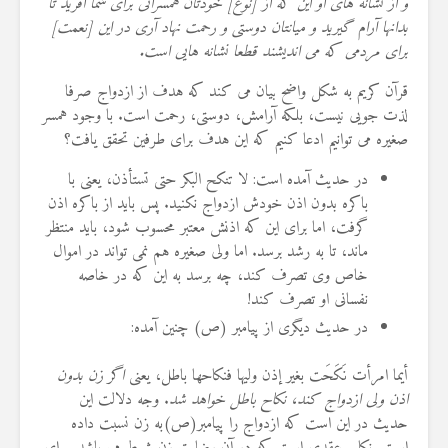
و از نشانه‏ هاى او این که از [نوع] خودتان همسرانى براى شما آفرید تا
بدانها آرام گیرید و میانتان دوستى و رحمت نهاد آرى در این [نعمت]
براى مردمى که مى‏ اندیشند قطعا نشانه‏ هایى است.
قرآن کریم به شکل واضح بیان می کند که هدف از ازدواج صرفا
لذت جویی نیست، بلکه آرامش، دوستی، رحمت است. با وجود همسر
صغیره می توانیم ادعا کنیم که این هدف برای طرفین تحقق یافت؟
در حدیث آمده است: لا تنکح البکر حتى تستأذن، یعنی با
باکره بدون اذن خودش ازدواج نکنید. پس باید از باکره اذن
گرفت، اما برای این که اذنش معتبر محسوب شود، باید منتظر
ماند، تا به رشد برسد. اما ولی صغیره هم نمی تواند در اموال
خاص وی تصرف کند، چه برسد به این که در خاصه
نفسانی او تصرف کند!
در حدیث دیگری از پیامبر (ص) چنین آمده:
أیما امرأت نَکَحَت بغیر إذن ولیها فنکاحها باطل، یعنی
اگر زن بدون
اذن ولی ازدواج کند، نکاح باطل خواهد شد
. وجه دلالت این
حدیث در این است که ازدواج را پیامبر(ص)به زن نسبت داده