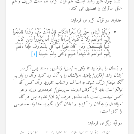
کند، چون هنوز رشید نیست. هم قرآن کریم، هم سنت شریف و هم
عقل سالم این را تصدیق نمی کند.
خداوند در قرآن کریم می فرماید:
وَابْتَلُواْ الْیَتَامَى حَتَّىَ إِذَا بَلَغُواْ النِّکَاحَ فَإِنْ آنَسْتُم مِّنْهُمْ رُشْدًا فَادْفَعُواْ
إِلَیْهِمْ أَمْوَالَهُمْ وَلاَ تَأْکُلُوهَا إِسْرَافًا وَبِدَارًا أَن یَکْبَرُواْ وَمَن کَانَ
غَنِیًّا فَلْیَسْتَعْفِفْ وَمَن کَانَ فَقِیرًا فَلْیَأْکُلْ بِالْمَعْرُوفِ فَإِذَا دَفَعْتُمْ
إِلَیْهِمْ أَمْوَالَهُمْ فَأَشْهِدُواْ عَلَیْهِمْ وَکَفَى بِاللّهِ حَسِیبًا
[۱]
و یتیمان را بیازمایید تا وقتى به [سن] زناشویى برسند پس اگر در
ایشان رشد [فکرى] یافتید اموالشان را به آنان رد کنید و آن را [از بیم
آنکه مبادا] بزرگ شوند به اسراف و شتاب مخورید و آن کس که
توانگر است باید [از گرفتن اجرت سرپرستى] خوددارى ورزد و هر
کس تهیدست است باید مطابق عرف [از آن] بخورد پس هر گاه
اموالشان را به آنان رد کردید بر ایشان گواه بگیرید خداوند حسابرسى
را کافى است.
در آیه دیگر می فرماید: