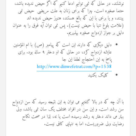
نوشتند. در حالی که نمی توانیم ادعا کنیم که اگر حیض ندیده باشد،
حتما صغیره است. چرا که برخی زنان به علت مریضی حیض نمی
بینند، و یا برخی با این که بالغ هستند، هنوز حیض ندیده اند
(علامت بلوغ تنها با حیض نیست). پس نمی توان آیه فوق را به عنوان
دلیل بر جواز ازدواج صغیره بپذیریم.
دلیل دیگری که دارند این است که پیامبر (ص) با ام المؤمنین
عایشه ازدواج کرد، در حالی که او دختر ۹ ساله بود. برای
پاسخ به این احتجاج لطفا این جا
http://www.dinwefetrat.com/?p=1538
کلیک بکنید
با آن چه که در بالا گفتیم می توان به این نتیجه رسید که سن ازدواج
سن رشد است. و این سن در افراد مختلف یک سان نمی باشد، ولیّ
بهتر می داند دختر به رشد رسیده است یا نه، لذا در صحت نکاح
رضایت ولی ضروریست، اما به تنهایی کافی نیست.