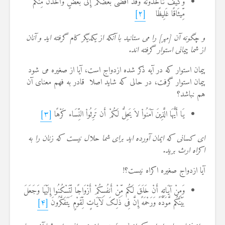
وَکَیْفَ تَأْخُذُونَهُ وَقَدْ أَفْضَى بَعْضُکُمْ إِلَى بَعْضٍ وَأَخَذْنَ مِنکُم
مِّیثَاقًا غَلِیظًا
[۲]
و چگونه آن [مهر] را مى‏ ستانید با آنکه از یکدیگر کام گرفته‏ اید و آنان
از شما پیمانى استوار گرفته ‏اند.
پیمان استوار که در آیه ذکر شده ازدواج است، آیا از صغیره می شود
پیمان استوار گرفت، در حالی که شاید اصلا قادر به فهم معنای آن
هم نباشد؟
یَا أَیُّهَا الَّذِینَ آمَنُواْ لاَ یَحِلُّ لَکُمْ أَن تَرِثُواْ النِّسَاء کَرْهًا
[۳]
اى کسانى که ایمان آورده‏ اید براى شما حلال نیست که زنان را به
اکراه ارث برید.
آیا ازدواج صغیره اکراه نیست؟!
وَمِنْ آیَاتِهِ أَنْ خَلَقَ لَکُم مِّنْ أَنفُسِکُمْ أَزْوَاجًا لِّتَسْکُنُوا إِلَیْهَا وَجَعَلَ
بَیْنَکُم مَّوَدَّهً وَرَحْمَهً إِنَّ فِی ذَلِکَ لَآیَاتٍ لِّقَوْمٍ یَتَفَکَّرُونَ
[۴]