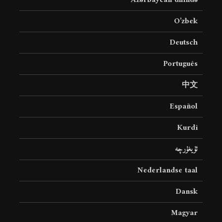
Azərbaycan dilində
O’zbek
Deutsch
Português
中文
Español
Kurdî
ئۇيغۇرچە
Nederlandse taal
Dansk
Magyar