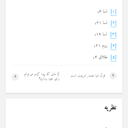
[۱]
نسا ۶؛
[۲]
نسا ۲۱؛
[۳]
نسا ۱۹؛
[۴]
روم ۲۱؛
[۵]
طلاق ۴؛
آیا مالی که پیدا کردم می توانم
قرآن تنها مصدر شریعت است
برای خود بردارم؟
نظریه