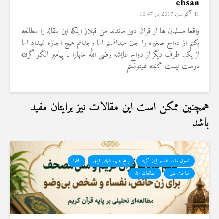
ehsan
11 آگوست 2017 در 10:47
واقعا مسلمان ها از قران دور ماندند من قبلاز اینکه این مقاله را مطالعه
بکنم از دواج صغیره را جایز میدانستم اما وجدانم هیچ اجازه نمیداد اما
از یک طرف دیگر از دواج عایشه رضی الله عنهارا با پیامبر الگو گرفته
درست نیست گفته نمیتونستم
همچنین ممکن است این مقالات نیز برایتان مفید
باشد
اصول ما در تفسیر قرآن کریم
پاسخ به پرسشهای قرآنی
فتاوا
مباحث علمی
مطالعات زنان