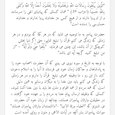
“الَّذِينَ يُبَلِّغُونَ رِسَالَاتِ اللَّهِ وَيَخْشَوْنَهُ وَلَا يَخْشَوْنَ أَحَدًا إِلَّا اللَّهَ وَكَفَى
بِاللَّهِ حَسِيبًا (احزاب 39) ” همان كسانى كه پيامهاى الهى را مى‏رسانند
و از او پروا دارند و از هيچ كس جز خداوند پروا ندارند و خداوند
حسابرسى را بسنده است‏”
حضرت پیامبر به ما توصیه می نماید كه در هر کجا که بودیم و در هر
زمانی که زندگی می کنیم قرآن را تبلیغ نماییم، حتی اگر تنها بخش
کوچکی از آن باشد. این چنین می فرماید: “بَلِّغُوا عَنِّي وَلَوْ آيَةً” – “از
من تبلیغ کنید گرچه آیه ای باشد”
با توجه به تاریخ و سیره نبوی می بینیم که آن حضرت اصحاب خود را
به پادشاهان و حاکمان زمان خود می فرستاد تا آنها را به اسلام دعوت
کند ،از این رو ، ما وظیفه عمومی تبلیغ قرآن را داریم و در هر زمانی
که زندگی می کنیم باید دین خدا را به دیگران برسانیم به همین دلیل
است که همه مردم از همه اقوام و ملت ها باید با دین خدا آشنا شوند.
کسانی که وظیفه ارسال پیام خدا به مردم را بر عهده خود گرفتند ،
در حقیقت وارثان پیامبران هستند. چنانچه از زبان خود آن حضرت
می شنویم که “العلماء ورثة الانبیا” -“دانشمندان وارثان پیامبران هستند”
ميراث پيامبران بنابر آنچه در آیات الاهی و متون و روايى آمده است