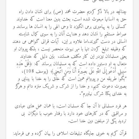
8 جولای 2026
24 نمایش ها
چنانچه در بالا ذکر کردیم حضرت محمد (ص) برای نشان دادن راه
حق به انسانها مبعوث شده است. بعثت بدین معنا است که خداوند
کسانی را به پیامبری برمی انگیزد تا وحی الهی را به انسان ها برسانند و
صراط مستقیم را نشان دهد و هدایت آنان را به سوی کمال شایسته
انسانی در دست گیرند.اما علاوه بر این، آیات قرانی گواهى مى دهند
كه وظیفه تبلیغ کردن تنها با مهر نبوت منحصر نیست ، بلکه پیروان او
یعنی مسلمانان نیزدر این کار مکلف هستند. باین دلیل که خداوند
متعال به او دستور داده است که به مسلمانان برساند که: ﴿قُلْ هَذِهِ
سَبِيلِي أَدْعُو إِلَى اللَّهِ عَلَى بَصِيرَةٍ أَنَا وَمَنِ اتَّبَعَنِي﴾ (يوسف 108)،
“بگو: طریقه من و پیروانم همین است که خلق را به خدا با بینایی و
بصیرت دعوت کنیم، و خدا را از شرک و شریک منزه دانم و هرگز
به خدای یکتا شرک نیاورم”.
هر فرد مسلمانی تا آن جا که مسلمان است، با همان عمل های عبادی
و مراقبتی که در کارهای خود دارد با رفتار خوب با دیگران بی
تردید یکی از مبلغین دین خدا است.
قرآن کریم به خوبی جایگاه تبلیغات اسلامی را بیان کرده و می فرماید: