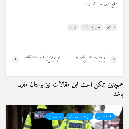
تبلیغ دین خدا است.
اسلام
حضرت محمد
قران
آیا خداوند متعال نیازی به
آیا فرعون از غرق شدن نجات
عبادات انسانها دارد؟
یافته است؟
همچنین ممکن است این مقالات نیز برایتان مفید
باشد
اقتصاد اسلامی
پاسخ به پرسشهای قرآنی
پرسش و پاسخ