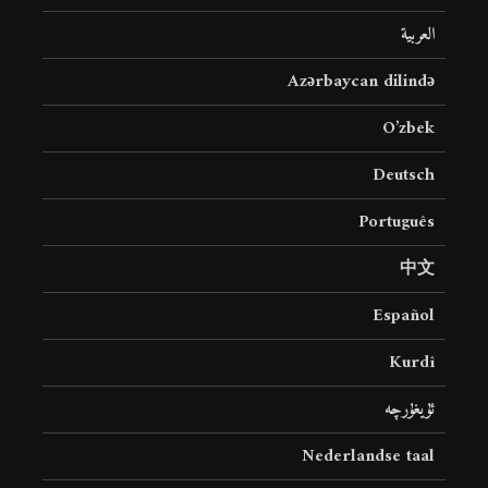
العربية
Azərbaycan dilində
O’zbek
Deutsch
Português
中文
Español
Kurdî
ئۇيغۇرچە
Nederlandse taal