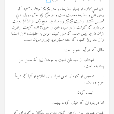
اى اهل ایمان، از بسیار پندارها در حق یکدیگر اجتناب کنید که
برخى ظنّ و پندارها معصیت است و نیز هرگز (از حال درونى هم)
تجسس مکنید و غیبت یکدیگر روا مدارید، هیچ یک از شما آیا دوست
مى ‏دارد که گوشت برادر مرده خود را خورد؟ البته کراهت و نفرت
از آن دارید (پس بدانید که مثل غیبت مومن به حقیقت، همین است)
و از خدا پروا کنید، که خدا بسیار توبه پذیر و مهربان است.
نکاتی که در آیه مطرح است:
· اجتناب از سوء ظن نسبت به مومنان زیرا که حسن ظن
پسندیده است.
· تفحص از کارهاى مخفی افراد براى اطلاع از آنها که شرعاً
حرام می باشد.
· غیبت کردن
اما در باره این که غیتب کردن چیست:
غیبت عبارت است از: سخن گفتن پشت سر دیگران به گونه ای که