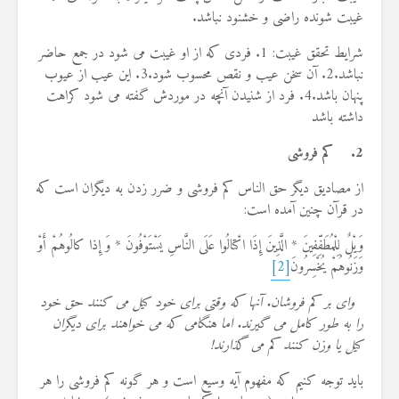
غیبت شونده راضی و خشنود نباشد.
شرایط تحقق غیبت: 1. فردی که از او غیبت می شود در جمع حاضر
نباشد.2. آن سخن عیب و نقص محسوب شود.3. این عیب از عیوب
پنهان باشد.4. فرد از شنیدن آنچه در موردش گفته می شود کراهت
داشته باشد
2.
کم فروشی
از مصادیق دیگر حق الناس کم فروشی و ضرر زدن به دیگران است که
در قرآن چنین آمده است:
وَیْلٌ لِلْمُطَفِّفِینَ * الَّذِینَ إِذَا اکْتالُوا عَلَى النَّاسِ یَسْتَوْفُونَ * وَ إِذا کالُوهُمْ أَوْ
وَزَنُوهُمْ یُخْسِرُونَ
[2]
واى بر کم فروشان. آنها که وقتى براى خود کیل مى ‏کنند حق خود
را به طور کامل مى ‏گیرند. اما هنگامى که مى‏ خواهند براى دیگران
کیل یا وزن کنند کم مى ‏گذارند!
باید توجه کنیم که مفهوم آیه وسیع است و هر گونه کم ‏فروشى را هر