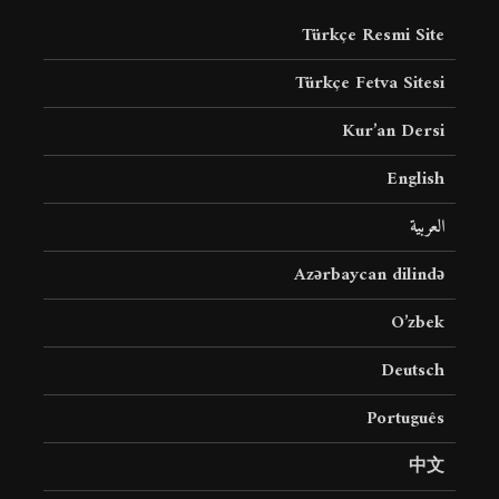
Türkçe Resmi Site
Türkçe Fetva Sitesi
Kur’an Dersi
English
العربية
Azərbaycan dilində
O’zbek
Deutsch
Português
中文