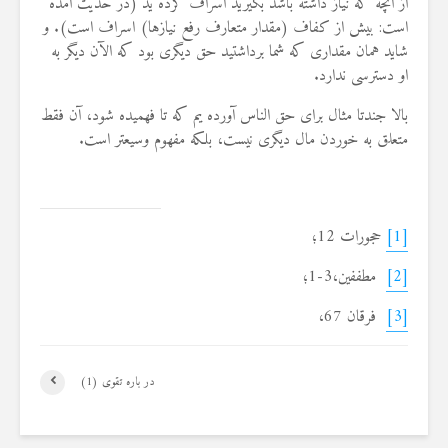
از آنچه که نیاز داشته باشد بگیرید اسراف کرده ید (در حدیث آمده
است: بیش از کفاف (مقدار متعارف رفع نیازها) اسراف است). و
شاید همان مقداری که شما برداشتید حق دیگری بود که الآن دیگر به
او دسترسی ندارد.
بالا جندتا مثال برای حق الناس آورده یم که تا فهمیده شود، آن فقط
متعلق به خوردن مال دیگری نیست، بلکه مفهوم وسیعتر است.
[1]
حجورات 12؛
[2]
مطففین،3-1‏؛
[3]
فرقان 67،
در باره تقوی (1)