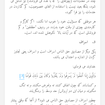
چند در معدودات (چیزهایى را که با عدد مى‏ فروشند) نیز شامل مى
‏شود. بلکه بعید نیست با استفاده از الغاى خصوصیت، کم گذاردن در
خدمات را نیز فرا گیرد.
هر موظفی که مسؤلیت خود را خوب ادا نکند، اگر کارگر و
کارمندى چیزى از وقت خود بدزدد در ردیف "مطففین" و کم‏
فروشانى است که در آیات بالا نکوهش شده اند. است.
3.
اسراف
یکی دیگر از مصادیق حق الناس اسراف است و اسراف یعنى تجاوز
کردن از اندازه و اعتدال می باشد.
خداوند می فرمای:
وَالَّذِينَ إِذَا أَنفَقُوا لَمْ يُسْرِفُوا وَلَمْ يَقْتُرُوا وَكَانَ بَيْنَ ذَلِكَ قَوَامًا
[3]
و كسانى‏اند كه چون انفاق كنند نه ولخرجى مى‏كنند و نه تنگ
مى‏گيرند و ميان اين دو [روش] حد وسط را برمى‏گزينند
چطور اسراف از مصادیق حق الناس می شود؟ از آنجا که وقتی بیشتر