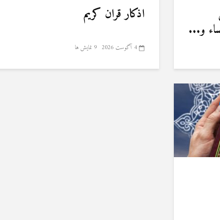
اذکار قران کریم
ء و...
4 آگوست 2026
9 نمایش ها