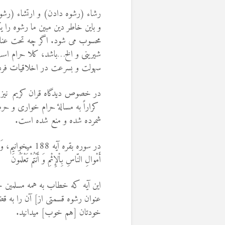
رشاء (رشوه دادن) و ارتشاء (رشو
و باین خاطر دین مبین ما رشوه را
محسوب می شود. اگر چه تحت عناو
شیرینی و الخ…باشد، کلا حرام اس
سهولت و بسرعت در اخلاقيات فرد 
در خصوص دیدگاه قران کریم نیز ب
کراراً به مسالۀ حرام خواری و حر
شمرده شده و منع شده است‌‎.
در سوره بقره آیه 188 
أَمْوالِ النّاسِ بِاْلإِثْمِ وَ أَنْتُمْ تَعْلَمُونَ
این آیه که خطاب به همه مسلمین جها
عنوان رشوه قسمتى از] آن را به قض
خودتان [هم خوب] میدانید.