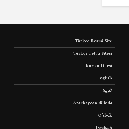
Türkçe Resmi Site
Türkçe Fetva Sitesi
Kur’an Dersi
English
العربية
Azərbaycan dilində
O’zbek
Deutsch