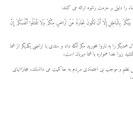
ُمْ بَيْنَكُمْ بِالْبَاطِلِ إِلَّا أَنْ تَكُونَ تِجَارَةً عَنْ تَرَاضٍ مِنْكُمْ وَلَا تَقْتُلُوا أَنْفُسَكُمْ إِنَّ
 همديگر را به ناروا مخوريد مگر آنكه داد و ستدى با تراضى يكديگر از شما
شيد زيرا خدا همواره با شما مهربان است.
ل نظم و موجب بی اعتمادی مردم به حاکمیت می دانستند، مجازاتهای
.