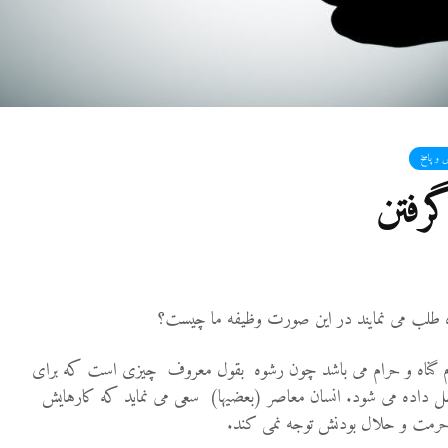
27 نمایش ها
شوهرم به سراغ زن دیگری
رفته، اما مرا طلاق
نمی‌دهد. چه باید کرد؟
19 جولای 2026
22 نمایش ها
 و پاسخ
آیا اگر مسلمانی فردی
رفتن
غیرمسلمان را بکشد، حکم
قصاص درباره او اجرا
می‌شود؟
19 جولای 2026
36 نمایش ها
وه طلب می نمایند در این صورت وظیفه ما چیست؟
م گناه و حرام می باشد چون رشوه بقول معروف چیزی است که برای
ل داده می شود. انسان معاصر (بعضیها) سعی می نماید که کارهایش
ه حرمت و حلال بودنش توجه نمی کند.