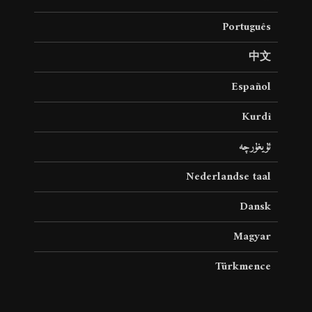
Português
中文
Español
Kurdî
ئۇيغۇرچە
Nederlandse taal
Dansk
Magyar
Türkmence