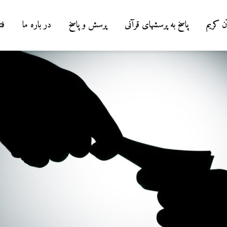
ن کریم
پاسخ به پرسشهای قرآنی
پرسش و پاسخ
در باره ما
فت
درباره سنگ زدن به
شیطان و دویدن مردان
میان صفا و مروه
20 جولای 2026