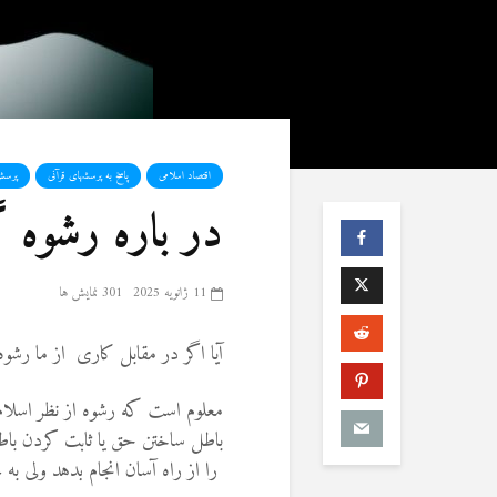
اقتصاد اسلامی
پاسخ به پرسشهای قرآنی
پرسش
در باره رشوه گ
11 ژانویه 2025
301 نمایش ها
آیا اگر در مقابل کاری از ما رش
معلوم است که رشوه از نظر اسلا
باطل ساختن حق یا ثابت کردن باط
را از راه آسان انجام بدهد ولی ب