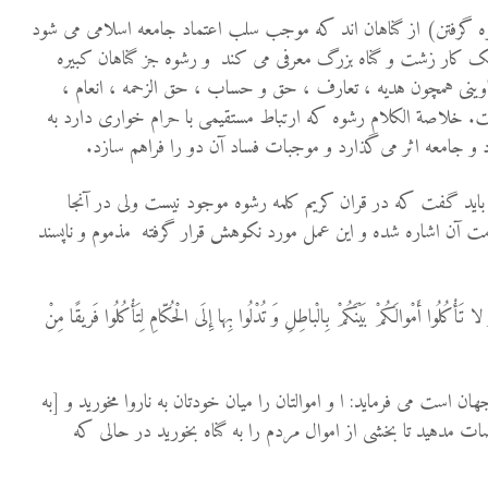
ه گرفتن) از گناهان اند که موجب سلب اعتماد جامعه اسلامی می شود
 یک کار زشت و گناه بزرگ معرفی می کند و رشوه جز گناهان کبیره
ینی همچون هدیه ، تعارف ، حق و حساب ، حق الزحمه ، انعام ،
ت. خلاصة الکلام رشوه كه ارتباط مستقيمی با حرام خواری دارد به
و جامعه اثر می‌گذارد و موجبات فساد آن دو را فراهم سازد.
اید گفت که در قران کریم کلمه رشوه موجود نیست ولی در آنجا
مت آن اشاره شده و این عمل مورد نکوهش قرار گرفته مذموم و ناپسند
می­خوانیم، وَ لا تَأْكُلُوا أَمْوالَكُمْ بَيْنَكُمْ بِالْباطِلِ وَ تُدْلُوا بِها إِلَى الْحُكّامِ لِتَأْكُلُوا فَريقًا مِنْ
ن است می فرماید: ا و اموالتان را ميان خودتان به ناروا مخوريد و [به
ات مدهيد تا بخشى از اموال مردم را به گناه بخوريد در حالى كه