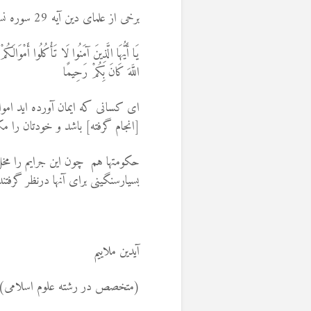
برخی از علمای دین آیه 29 سوره نساء را دلیلی بر حرمت رشوه ارائه می کنند:
يَا أَيُّهَا الَّذِينَ آمَنُوا لَا تَأْكُلُوا أَمْوَالَك
اللَّهَ كَانَ بِكُمْ رَحِيمًا
اى كسانى كه ايمان آورده‏ ايد اموال
[انجام گرفته] باشد و خودتان را مك
حکومتها هم چون این جرایم را مخ
بسیارسنگینی برای آنها درنظر گرفتند
آیدین ملاییم
(متخصص در رشته علوم اسلامی)