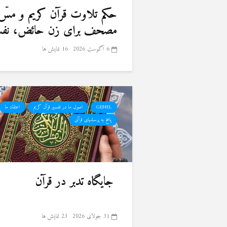
حكم تلاوت قرآن كريم و مسّ
مصحف برای زن حائض، نفسا
6 آگوست 2026
16 نمایش ها
GENEL
اصول ما در تفسیر قرآن کریم
اعتقاد ما
پاسخ به پرسشهای قرآنی
جایگاه تدبر در قرآن
31 جولای 2026
23 نمایش ها