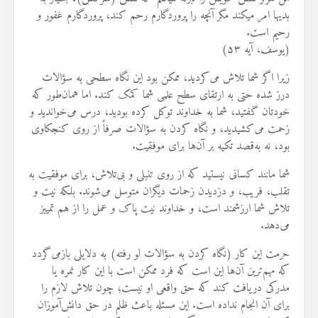
بديها امر مي‏كند مگر آنچه را پروردگارم رحم كند، پروردگارم غفور و
رحيم است.
(یوسف، آیه ۵۳)
زیرا اگر شما تلاش می‌کردید، ممکن بود این نگاه سطحی به سؤالات
درز شده حتی به ارتقای سطح علمی شما کمک کند. اما همان‌طور که
خودتان گفتید، شما به خداوند توکل کرده بودید، درس می‌خواندید و
زحمت می‌کشیدید، و نگاه کردن به سؤالات صرفاً از روی کنجکاوی
بود، نه به‌قصد تکیه بر آن‌ها برای موفقیت.
شما مانند کسانی نیستید که از روی تنبلی و بی‌تلاش، برای موفقیت به
تقلب، فریب، و دزدیدن زحمات دیگران متوسل می‌شوند. بلکه نیت و
تلاش شما ارزشمند است، و خداوند نیت پاک و عمل را از هم تمییز
می‌دهد.
حرمت این کار (نگاه کردن به سؤالات لو رفته) به دلایلی بازمی‌گردد
که مهم‌ترین آن‌ها این است که فرد ممکن است با این کار نمره یا
مدرکی دریافت کند که حق واقعی او نیست؛ چون تلاش لازم را
برای آن انجام نداده است. این مسئله باعث ظلم در حق دانش‌آموزان