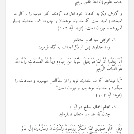
يَتُوبَ عَلَيْهِمْ إِنَّ اللَّهَ غَفُورٌ رَحِيمٌ
و گروهی دیگر به گناهان خود اعتراف کردند، کار خوب را با کار بد
آمیختند؛ امید است که خداوند توبه‌شان را بپذیرد، همانا خداوند بسیار
آمرزنده و مهربان است. (توبه، آیه ۱۰۲)
افزایش صدقه و استغفار
زیرا خداوند پس از ذکر اعتراف به گناه فرمود:
أَلَمْ يَعْلَمُوا أَنَّ اللَّهَ هُوَ يَقْبَلُ التَّوْبَةَ عَنْ عِبَادِهِ وَيَأْخُذُ الصَّدَقَاتِ وَأَنَّ اللَّهَ
هُوَ التَّوَّابُ الرَّحِيمُ
“آيا نمي‏دانند كه تنها خداوند توبه را از بندگانش مي‏پذيرد و صدقات را
مي‏گيرد و خداوند توبه پذير و مهربان است”
(توبه، آیه ۱۰۴)
انجام اعمال صالح در آینده
چنان‌که خداوند متعال می‌فرماید:
وَقُلِ اعْمَلُوا فَسَيَرَى اللَّهُ عَمَلَكُمْ وَرَسُولُهُ وَالْمُؤْمِنُونَ وَسَتُرَدُّونَ إِلَى عَالِمِ