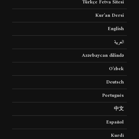
Türkçe Fetva Sitesi
Kur’an Dersi
English
العربية
Azərbaycan dilində
O’zbek
Deutsch
Português
中文
Español
Kurdî