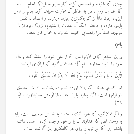
چیزی که شنیدم و احساس کردم کار بسیار خطرناکی انجام داده‌ام
که خداوند روزی مرا به خاطر آن مجازات خواهد کرد. بدنم از ترس
لرزید، چون ذاتاً از کوچک‌ترین چیزها می‌ترسم و اعتماد به نفس
پایینی دارم، و به‌محض اینکه آن حدیث را شنیدم، نزدیک بود از پا
دربیایم. لطفاً مرا راهنمایی کنید، خداوند به شما برکت دهد.
پاسخ:
بر این خواهر گرامی لازم است که آرامش خود را حفظ کند و دل
خود را با یاد خداوند آرام گرداند، همان‌گونه که قرآن می‌فرماید:
الَّذِينَ آمَنُوا وَتَطْمَئِنُّ قُلُوبُهُمْ بِذِكْرِ اللَّهِ أَلَا بِذِكْرِ اللَّهِ تَطْمَئِنُّ الْقُلُوبُ
آنها كساني هستند كه ايمان آورده‏ اند و دلهايشان به ياد خدا مطمئن
(و آرام) است، آگاه باشيد با ياد خدا دلها آرامش مييابد!(رعد، آیه
۲۸)
و اگر همان‌گونه که خود گفته، اعتماد به نفسش ضعیف است، باید
به رحمت الهی که خداوند آن را بر خود واجب کرده، اعتماد داشته
باشد؛ چرا که درِ توبه را برای هر گناهکاری باز گذاشته است.