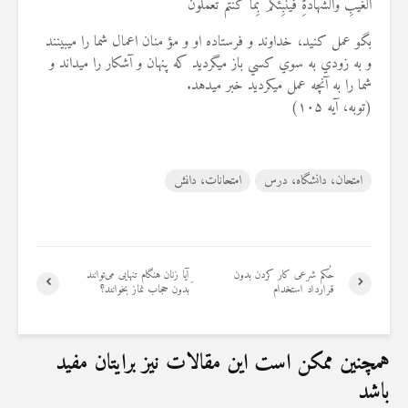
الْغَيْبِ وَالشَّهَادَةِ فَيُنَبِّئُكُمْ بِمَا كُنْتُمْ تَعْمَلُونَ
بگو عمل كنيد، خداوند و فرستاده او و مؤ منان اعمال شما را مي‏بينند
و به زودي به سوي كسي باز مي‏گرديد كه پنهان و آشكار را مي‏داند و
شما را به آنچه عمل مي‏كرديد خبر مي‏دهد.
(توبه، آیه ۱۰۵)
امتحان، دانشگاه، درس
امتحانات، دانش
حُکم شرعی کار کردن بدون
ِآیا زنان هنگام تنهایی می‌توانند
قرارداد استخدام
بدون حجاب نماز بخوانند؟
همچنین ممکن است این مقالات نیز برایتان مفید
باشد