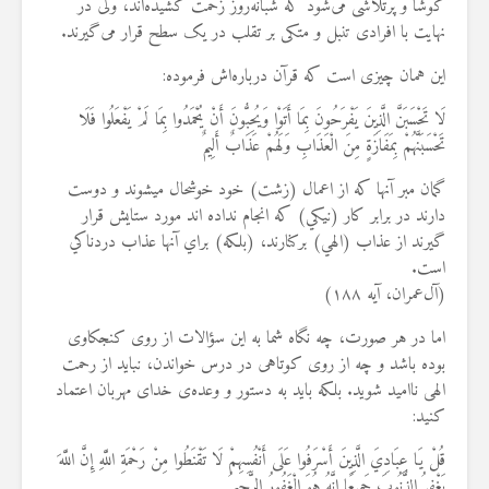
کوشا و پرتلاشی می‌شود که شبانه‌روز زحمت کشیده‌اند، ولی در
نهایت با افرادی تنبل و متکی بر تقلب در یک سطح قرار می‌گیرند.
این همان چیزی است که قرآن درباره‌اش فرموده:
لَا تَحْسَبَنَّ الَّذِينَ يَفْرَحُونَ بِمَا أَتَوْا وَيُحِبُّونَ أَنْ يُحْمَدُوا بِمَا لَمْ يَفْعَلُوا فَلَا
تَحْسَبَنَّهُمْ بِمَفَازَةٍ مِنَ الْعَذَابِ وَلَهُمْ عَذَابٌ أَلِيمٌ
گمان مبر آنها كه از اعمال (زشت) خود خوشحال مي‏شوند و دوست
دارند در برابر كار (نيكي) كه انجام نداده‏ اند مورد ستايش قرار
گيرند از عذاب (الهي) بركنارند، (بلكه) براي آنها عذاب دردناكي
است.
(آل‌عمران، آیه ۱۸۸)
اما در هر صورت، چه نگاه شما به این سؤالات از روی کنجکاوی
بوده باشد و چه از روی کوتاهی در درس خواندن، نباید از رحمت
الهی ناامید شوید. بلکه باید به دستور و وعده‌ی خدای مهربان اعتماد
کنید:
قُلْ يَا عِبَادِيَ الَّذِينَ أَسْرَفُوا عَلَى أَنْفُسِهِمْ لَا تَقْنَطُوا مِنْ رَحْمَةِ اللَّهِ إِنَّ اللَّهَ
يَغْفِرُ الذُّنُوبَ جَمِيعًا إِنَّهُ هُوَ الْغَفُورُ الرَّحِيمُ