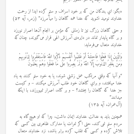
«بگو: اي بندگان من كه بر خود اسراف و ستم كرده‏ ايد! از رحمت
خداوند نوميد نشويد كه خدا همه گناهان را مي‏آمرزد” (زمر، آیه ۵۳)
و حتی گناهان بزرگ نیز تا زمانی که مؤمن بر انجام آن‌ها اصرار نورزد
و بر گناه پایدار نماند در دایره‌ی آمرزش الهی قرار می‌گیرند؛ چنان‌که
خداوند متعال می‌فرماید:
وَالَّذِينَ إِذَا فَعَلُوا فَاحِشَةً أَوْ ظَلَمُوا أَنْفُسَهُمْ ذَكَرُوا اللَّهَ فَاسْتَغْفَرُوا لِذُنُوبِهِمْ
وَمَنْ يَغْفِرُ الذُّنُوبَ إِلَّا اللَّهُ وَلَمْ يُصِرُّوا عَلَى مَا فَعَلُوا وَهُمْ يَعْلَمُونَ
“و آنها كه وقتي مرتكب عمل زشتي شوند، يا به خود ستم كنند به ياد
خدا مي‏افتند، و براي گناهان خود طلب آمرزش مي‏كنند – و كيست
جز خدا كه گناهان را ببخشد؟ – و بر گناه، اصرار نمي‏ورزند، با اينكه
مي‏دانند”
(آل‌عمران، آیه ۱۳۵)
همچنین باید به عدالت خداوند ایمان داشت، چرا که او هیچ‌گاه به
مردم ستم نمی‌کند. حتی اگر نمرات یا مدارک ظاهری بین کسی که
تلاش کرده و کسی که تقلب کرده برابر باشد، نزد خداوند متعال