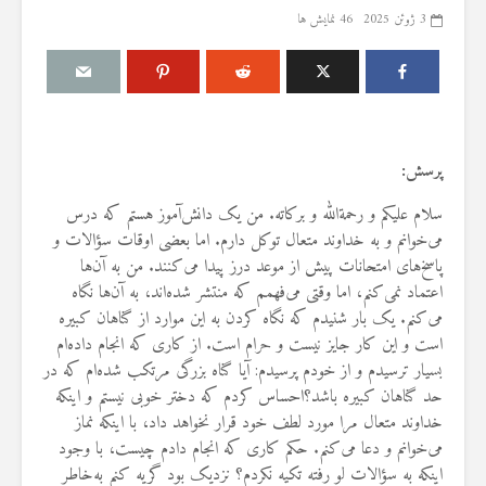
3 ژوئن 2025
46 نمایش ها
مقصود از «کتاب مکنون»
حكم تلاوت قرآ
پرسش:
ن
در آیه ۷۸ سوره واقعه
مسّ مصحف ب
حائض، نفساء
17 جولای 2026
سلام علیکم و رحمة‌الله و برکاته. من یک دانش‌آموز هستم که درس
بی‌وضو
19 نمایش ها
می‌خوانم و به خداوند متعال توکل دارم. اما بعضی اوقات سؤالات و
6 آگوست 2026
آیا سوراخ کردن کشتی،
18 نمایش ها
پاسخ‌های امتحانات پیش از موعد درز پیدا می‌کنند. من به آن‌ها
یگری
کشتن آن نوجوان و ساختن
اعتماد نمی‌کنم، اما وقتی می‌فهمم که منتشر شده‌اند، به آن‌ها نگاه
دیوار، ارتباطی با علم غیبِ
اذکار قران کری
می‌کنم. یک بار شنیدم که نگاه کردن به این موارد از گناهان کبیره
؟
آینده داشت؟
4 آگوست 2026
است و این کار جایز نیست و حرام است. از کاری که انجام داده‌ام
8 جولای 2026
10 نمایش ها
بسیار ترسیدم و از خودم پرسیدم: آیا گناه بزرگی مرتکب شده‌ام که در
24 نمایش ها
اهمیت گواهی 
حد گناهان کبیره باشد؟احساس کردم که دختر خوبی نیستم و اینکه
منظور از «وَفق» و حکم
اسلام
خداوند متعال مرا مورد لطف خود قرار نخواهد داد، با اینکه نماز
حکم
ساختن یا درخواست آن
29 جولای 2026
می‌خوانم و دعا می‌کنم. حکم کاری که انجام دادم چیست، با وجود
ا
4 جولای 2026
21 نمایش ها
اینکه به سؤالات لو رفته تکیه نکردم؟ نزدیک بود گریه کنم به‌خاطر
15 نمایش ها