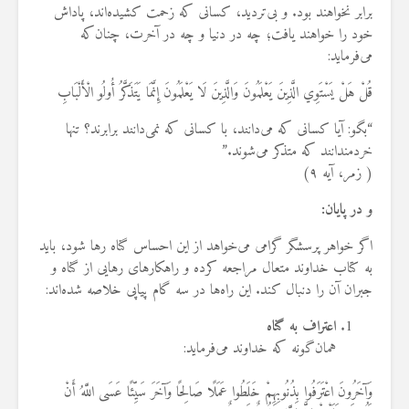
برابر نخواهند بود. و بی‌تردید، کسانی که زحمت کشیده‌اند، پاداش
خود را خواهند یافت؛ چه در دنیا و چه در آخرت، چنان‌که
می‌فرماید:
قُلْ هَلْ يَسْتَوِي الَّذِينَ يَعْلَمُونَ وَالَّذِينَ لَا يَعْلَمُونَ إِنَّمَا يَتَذَكَّرُ أُولُو الْأَلْبَابِ
“بگو: آیا کسانی که می‌دانند، با کسانی که نمی‌دانند برابرند؟ تنها
خردمندانند که متذکر می‌شوند.”
( زمر، آیه ۹)
و در پایان:
اگر خواهر پرسشگر گرامی می‌خواهد از این احساس گناه رها شود، باید
به کتاب خداوند متعال مراجعه کرده و راهکارهای رهایی از گناه و
جبران آن را دنبال کند. این راه‌ها در سه گام پیاپی خلاصه شده‌اند:
اعتراف به گناه
همان‌گونه که خداوند می‌فرماید:
وَآخَرُونَ اعْتَرَفُوا بِذُنُوبِهِمْ خَلَطُوا عَمَلًا صَالِحًا وَآخَرَ سَيِّئًا عَسَى اللَّهُ أَنْ