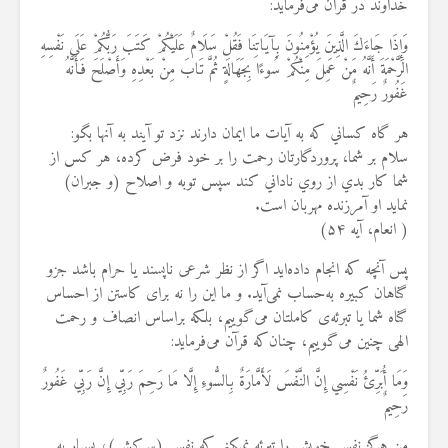
خداوند در قرآن می‌فرماید:
وَإِذَا جَاءَكَ الَّذِينَ يُؤْمِنُونَ بِآيَاتِنَا فَقُلْ سَلَامٌ عَلَيْكُمْ كَتَبَ رَبُّكُمْ عَلَى نَفْسِهِ
الرَّحْمَةَ أَنَّهُ مَنْ عَمِلَ مِنْكُمْ سُوءًا بِجَهَالَةٍ ثُمَّ تَابَ مِنْ بَعْدِهِ وَأَصْلَحَ فَأَنَّهُ
غَفُورٌ رَحِيمٌ
هر گاه كساني كه به آيات ما ايمان دارند نزد تو آيند به آنها بگو:
سلام بر شما، پروردگارتان رحمت را بر خود فرض كرده، هر كس از
شما كار بدي از روي ناداني كند سپس توبه و اصلاح (و جبران)
نمايد او آمرزنده مهربان است.
( انعام، آیه ۵۴)
پس آنچه که انجام داده‌اید اگر از نظر شرعی ناپسند یا حرام باشد جزو
گناهان کبیره به‌حساب نمی‌آید. و ما این را نه برای کاستن از احساس
گناه شما یا تبرئه‌ی کاملتان می‌گوییم، بلکه براساس انصاف و رحمت
الهی چنین می‌گوییم، چنان‌که قرآن می‌فرماید:
وَمَا أُبَرِّئُ نَفْسِي إِنَّ النَّفْسَ لَأَمَّارَةٌ بِالسُّوءِ إِلَّا مَا رَحِمَ رَبِّي إِنَّ رَبِّي غَفُورٌ
رَحِيمٌ
من هرگز نفس خويش را تبرئه نمي‏كنم كه نفس (سركش)، بسيار به