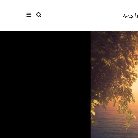
وا بپرسید
درباره سنگ زدن به
مقصود از «کتاب مکنون»
شیطان و دویدن مردان
در آیه ۷۸ سوره واقعه
میان صفا و مروه
17 جولای 2026
20 جولای 2026
18 نمایش ها