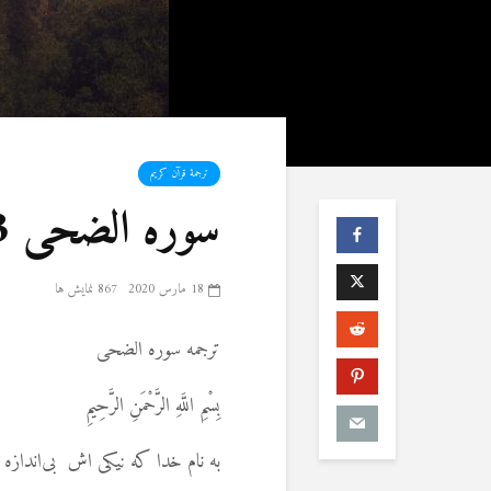
ترجمۀ قرآن کریم
سوره الضحی 93
18 مارس 2020
867 نمایش ها
ترجمه سوره الضحی
بِسْمِ اللَّهِ الرَّحْمَنِ الرَّحِيمِ
به نام خدا که نیکی اش بی‌اندازه و