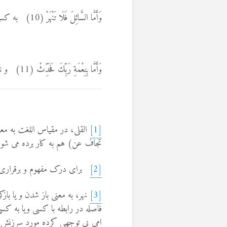
وَأَمَّا السَّائِلَ فَلَا تَنْهَرْ (10) به کسی که می خواهد و می پرسد بی اعتنا نباش.
وَأَمَّا بِنِعْمَةِ رَبِّكَ فَحَدِّثْ (11) و نعمتی که پرودگارت داده را همیشه باز گو کن.
[1]
القلی، در مقیاس اللغت به م
تجاف عن) هم به کار برده می شود
[2]
برای درک مفهوم و برقراری را
[3]
نهر، به معنی باز شدن و یا باز
فاصله در رابطه با کسی ویا به کس
امی بی توجهی کرده مورد سرزنش ق