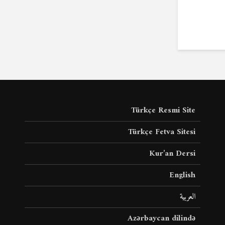
Türkçe Resmi Site
Türkçe Fetva Sitesi
Kur’an Dersi
English
العربية
Azərbaycan dilində