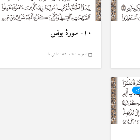
۱۰- سورهٔ یونس
6 فوریه 2026
149 نمایش ها
کریم