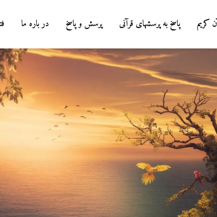
ن کریم
پاسخ به پرسشهای قرآنی
پرسش و پاسخ
در باره ما
فت