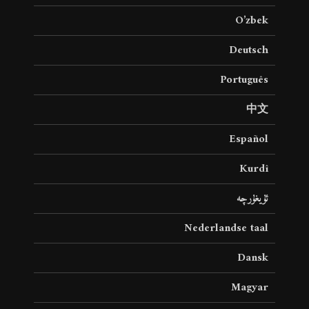
O’zbek
Deutsch
Português
中文
Español
Kurdî
ئۇيغۇرچە
Nederlandse taal
Dansk
Magyar