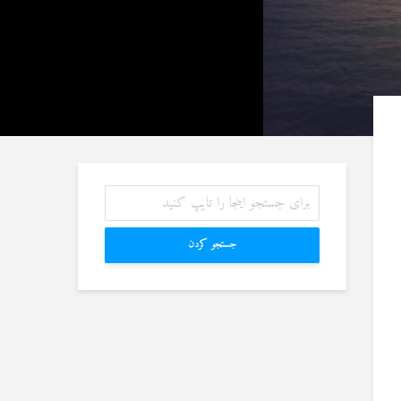
27 نمایش ها
آیا سوراخ کردن کشتی،
شوهرم به سراغ زن دیگری
کشتن آن نوجوان و ساختن
رفته، اما مرا طلاق
دیوار، ارتباطی با علم غیبِ
نمی‌دهد. چه باید کرد؟
آینده داشت؟
19 جولای 2026
8 جولای 2026
22 نمایش ها
24 نمایش ها
آیا اگر مسلمانی فردی
منظور از «وَفق» و حکم
غیرمسلمان را بکشد، حکم
ساختن یا درخواست آن
قصاص درباره او اجرا
4 جولای 2026
می‌شود؟
15 نمایش ها
19 جولای 2026
36 نمایش ها
جستجو کردن