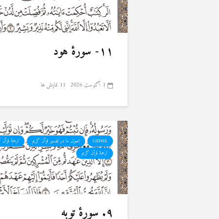
۱۱- سورهٔ هود
1 آگوست 2026
11 نمایش ها
GENEL
اصول ما در تفسیر قرآن کریم
ترجمهٔ قرآن 
ترجمۀ قرآن کریم
۹. سورهٔ توبه