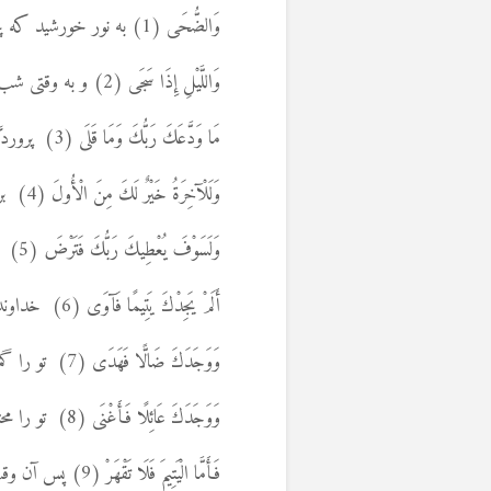
وَالضُّحَى (1) به نور خورشید که پخش می شود.
وَاللَّيْلِ إِذَا سَجَى (2) و به وقتی شب که آرام می شود، سوگند که،
مَا وَدَّعَكَ رَبُّكَ وَمَا قَلَى (3) پروردگارت نه تو را رها کرد و نه نسبت به تو سرد شد.
وَلَلْآخِرَةُ خَيْرٌ لَكَ مِنَ الْأُولَ (4) برای تو آینده از هم اکنون البته بهتر خواهد بود.
وَلَسَوْفَ يُعْطِيكَ رَبُّكَ فَتَرْضَ (5) خداوند بعداَ به تو خواهد داد و تو راضی خواهی شد.
أَلَمْ يَجِدْكَ يَتِيمًا فَآوَى (6) خداوند تو را یتیم دیده و به تو پناه داد، مگر نه؟
وَوَجَدَكَ ضَالًّا فَهَدَى (7) تو را گمراه یافت و به تو راه را نشان داد.
وَوَجَدَكَ عَائِلًا فَأَغْنَى (8) تو را محتاج یافت و دارایی داد.
فَأَمَّا الْيَتِيمَ فَلَا تَقْهَرْ (9) پس آن وقت هرگزیتیم را خوار نکن.