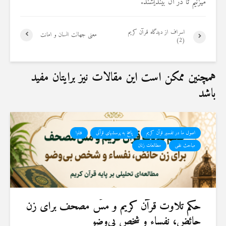
مي‏زنيم تا در آن بينديشند.
اسراف از دیدگاه قرآن کریم
معنی جهالت انسان و امانت
(2)
همچنین ممکن است این مقالات نیز برایتان مفید
باشد
اصول ما در تفسیر قرآن کریم
پاسخ به پرسشهای قرآنی
فتاوا
مباحث علمی
مطالعات زنان
حكم تلاوت قرآن كريم و مسّ مصحف برای زن
حائض، نفساء و شخص بی‌وضو