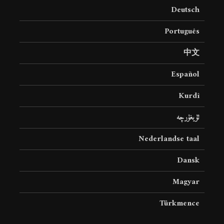
Deutsch
Português
中文
Español
Kurdî
ئۇيغۇرچە
Nederlandse taal
Dansk
Magyar
Türkmence