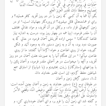
سَمَاوَاتٍ فِي يَوْمَيْنِ وَأَوْحَى فِي كُلِّ سَمَاء أَمْرَهَا وَزَيَّنَّا السَّمَاء الدُّنْيَا
بِمَصَابِيحَ وَحِفْظًا ذَلِكَ تَقْدِيرُ الْعَزِيزِ الْعَلِيمِ
بگو: آيا شما به آن كسي كه زمين را در دو روز آفريد كافر هستيد؟ و
براي او همانندهائي قائل مي‏شويد؟ او پروردگار جهانيان است.* او در
زمين كوههائي قرار داد، و بركاتي در آن آفريد، و مواد غذائي مختلف
آن را مقدر فرمود، اينها همه در چهار روز بود، درست به اندازه نياز
تقاضا كنندگان! * سپس اراده آفرينش آسمان فرمود در حالي كه به
صورت دود بود، به آن و به زمين دستور داد به وجود آئيد و شكل
گيريد، خواه از روي اطاعت و خواه اكراه! آنها گفتند: ما از روي
طاعت مي‏آئيم! * در اين هنگام آنها را به صورت هفت آسمان در دو روز
آفريد، و آنچه را مي‏خواست در هر آسماني مقدر فرمود، و آسمان پائين را
با چراغهاي (ستارگان) زينت بخشيديم و (با شهابها) از استراق سمع
شياطين حفظ كرديم، اين است تقدير خداوند دانا.
1.2. دستور گرفتن زمین و آسمان
در طوفان نوح (ع) دستور خداوند به زمین و آسمان چنین آمده است:
وَقِيلَ يَا أَرْضُ ابْلَعِي مَاءكِ وَيَا سَمَاء أَقْلِعِي وَغِيضَ الْمَاء وَقُضِيَ الأَمْرُ
وَاسْتَوَتْ عَلَى الْجُودِيِّ وَقِيلَ بُعْدًا لِّلْقَوْمِ الظَّالِمِينَ*
و گفته شد اي زمين آبت را فرو بر، و اي آسمان خودداري كن، و