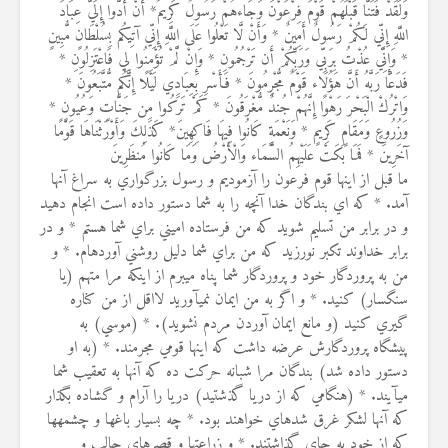
وَلَقَدْ فَتَنَّا قَبْلَهُمْ قَوْمَ فِرْعَوْنَ وَجَاءهُمْ رَسُولٌ كَرِيمٌ* أَنْ أَدُّوا إِلَيَّ عِبَادَ
اللَّهِ إِنِّي لَكُمْ رَسُولٌ أَمِينٌ * وَأَنْ لَّا تَعْلُوا عَلَى اللَّهِ إِنِّي آتِيكُم بِسُلْطَانٍ مُّبِينٍ
* وَإِنِّي عُذْتُ بِرَبِّي وَرَبِّكُمْ أَن تَرْجُمُونِ * وَإِنْ لَّمْ تُؤْمِنُوا لِي فَاعْتَزِلُونِ *
فَدَعَا رَبَّهُ أَنَّ هَؤُلَاء قَوْمٌ مُّجْرِمُونَ * فَأَسْرِ بِعِبَادِي لَيْلًا إِنَّكُم مُّتَّبَعُونَ *
وَاتْرُكْ الْبَحْرَ رَهْوًا إِنَّهُمْ جُندٌ مُّغْرَقُونَ * كَمْ تَرَكُوا مِن جَنَّاتٍ وَعُيُونٍ *
وَزُرُوعٍ وَمَقَامٍ كَرِيمٍ * وَنَعْمَةٍ كَانُوا فِيهَا فَاكِهِينَ* كَذَلِكَ وَأَوْرَثْنَاهَا قَوْمًا
آخَرِينَ * فَمَا بَكَتْ عَلَيْهِمُ السَّمَاء وَالْأَرْضُ وَمَا كَانُوا مُنظَرِينَ
ما قبل از اينها قوم فرعون را آزموديم و رسول بزرگواري به سراغ آنها
آمد. * كه اي بندگان خدا آنچه را به شما دستور داده است انجام دهيد
و در برابر من تسليم شويد كه من فرستاده اميني براي شما هستم * و در
برابر خداوند تكبر نورزيد كه من براي شما دليل روشني آورده‏ام. * و
من به پروردگار خود و پروردگار شما پناه مي‏برم از اينكه مرا متهم (يا
سنگسار) كنيد. * و اگر به من ايمان نمي‏آوريد لااقل از من كناره
گيري كنيد (و مانع ايمان آوردن مردم نشويد). * (موسي) به
پيشگاه پروردگارش عرضه داشت كه اينها قومي مجرمند. * (به او
دستور داده شد) بندگان مرا شبانه حركت ده كه آنها به تعقيب شما
مي‏آيند. * (هنگامي كه از دريا گذشتيد) دريا را آرام و گشاده بگذار
كه آنها لشكر غرق شده‏اي خواهند بود. * چه بسيار باغها و چشمه‏ها
كه از خود به جاي گذاشتند. * و زراعتها و قصرهاي جالب و