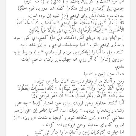
آب فرو نشست و كار پايان يافت، و (كشتي) بر (دامنه كوه)
جودي پهلو گرفت و (در اين هنگام) گفته شد: دور باد قوم ستمگر!
حادثه سرد شدن آتش برای ابراهیم (ع) شبیه این بوده است:
قُلْنَا يَا نَارُ كُونِي بَرْدًا وَسَلَامًا عَلَى إِبْرَاهِيمَ * وَأَرَادُوا بِهِ كَيْدًا فَجَعَلْنَاهُمُ
الْأَخْسَرِينَ * وَنَجَّيْنَاهُ وَلُوطًا إِلَى الْأَرْضِ الَّتِي بَارَكْنَا فِيهَا لِلْعَالَمِينَ
(سرانجام او را به درياي آتش افكندند ولي ما) گفتيم: اي آتش ‍ سرد
و سالم بر ابراهيم باش. * آنها ميخواستند ابراهيم را با اين نقشه نابود
كنند، ولي ما آنها را زيانكارترين مردم قرار داديم. * و او و لوط را به
سرزمين (شام) كه آنرا براي همه جهانيان پر بركت ساختيم نجات
داديم.
1.3. حزن زمین و آسمانها
زمین و آسمان ها از رفتار نادرست انسان متأثر می شوند:
وَقَالُوا اتَّخَذَ الرَّحْمَنُ وَلَدًا* لَقَدْ جِئْتُمْ شَيْئًا إِدًّا * تَكَادُ السَّمَاوَاتُ يَتَفَطَّرْنَ
مِنْهُ وَتَنشَقُّ الْأَرْضُ وَتَخِرُّ الْجِبَالُ هَدًّا * أَن دَعَوْا لِلرَّحْمَنِ وَلَدًا
آنها گفتند خداوند رحمن فرزندي براي خود اختيار كرده! * چه سخن
زشت و زنندهاي آورديد. * نزديك است آسمانها بخاطر اين سخن از هم
متلاشي گردد، و زمين شكافته شود و كوهها به شدت فرو ريزد! * از
اين رو كه براي خداوند رحمن فرزندي ادعا كردند.
اما مجازات گنهکاران زمین و آسمان ها را متأثر نمی کند: