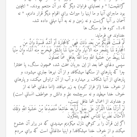
گرانقيمت! * و نعمتهاي فراوان ديگر كه در آن متنعم بودند. * اينچنين
بود ماجراي آنها و ما اينها را ميراث براي اقوام ديگر قرار داديم. * نه
آسمان بر آنها گريست و نه زمين و نه به آنها مهلتي داده شد.
1.4. کوه ها و سنگ ها
خداوند می فرماید:
ثُمَّ قَسَتْ قُلُوبُكُم مِّن بَعْدِ ذَلِكَ فَهِيَ كَالْحِجَارَةِ أَوْ أَشَدُّ قَسْوَةً وَإِنَّ مِنَ
الْحِجَارَةِ لَمَا يَتَفَجَّرُ مِنْهُ الأَنْهَارُ وَإِنَّ مِنْهَا لَمَا يَشَّقَّقُ فَيَخْرُجُ مِنْهُ الْمَاء وَإِنَّ مِنْهَا
لَمَا يَهْبِطُ مِنْ خَشْيَةِ اللّهِ وَمَا اللّهُ بِغَافِلٍ عَمَّا تَعْمَلُونَ
سپس دلهاي شما بعد از اين جريان سخت شد، همچون سنگ، يا سختتر!
چرا كه پاره‏اي از سنگها مي‏شكافد و از آن نهرها جاري مي‏شود، و
پاره‏اي از آنها شكاف بر مي‏دارد و آب از آن تراوش مي‏كند، و پاره‏اي
از خوف خدا (از فراز كوه) به زير مي‏افتد (اما دلهاي شما نه از
خوف خدا مي‏طپد و نه سرچشمه علم و دانش و عواطف انساني است)
و خداوند از اعمال شما غافل نيست.
لَوْ أَنزَلْنَا هَذَا الْقُرْآنَ عَلَى جَبَلٍ لَّرَأَيْتَهُ خَاشِعًا مُّتَصَدِّعًا مِّنْ خَشْيَةِ اللَّهِ وَتِلْكَ
الْأَمْثَالُ نَضْرِبُهَا لِلنَّاسِ لَعَلَّهُمْ يَتَفَكَّرُونَ
اگر اين قرآن را بر كوهي نازل مي‏كرديم مي‏ديدي كه در برابر آن خشوع
مي‏كند و از خوف خدا مي‏شكافد! و اينها مثالهائي است كه براي مردم