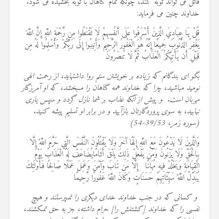
قاتل می تواند توبه کند، چونکه تمام گناهان با توبه بخشیده می شود.
خداوند چنین می فرماید
:
قُلْ يَا عِبَادِيَ الَّذِينَ أَسْرَفُوا عَلَى أَنفُسِهِمْ لَا تَقْنَطُوا مِن رَّحْمَةِ اللَّهِ إِنَّ اللَّهَ
يَغْفِرُ الذُّنُوبَ جَمِيعًا إِنَّهُ هُوَ الْغَفُورُ الرَّحِيمُ وَأَنِيبُوا إِلَى رَبِّكُمْ وَأَسْلِمُوا لَهُ مِن
قَبْلِ أَن يَأْتِيَكُمُ الْعَذَابُ ثُمَّ لَا تُنصَرُونَ
بگو اى بندگانم كه زياده بر خويشتن ستم روا داشته‏ايد، از رحمت الهى
نوميد مباشيد، چرا كه خداوند همه گناهان را مى‏بخشد، كه او آمرزگار
مهربان است‏. و پيش از آنكه عذاب بر شما نازل گردد و سپس يارى
نيابيد، به سوى پروردگارتان بازآييد و در برابر او تسليم پيشه كنيد.
(سوره زمر، 39/53-54
)
وَالَّذِينَ لَا يَدْعُونَ مَعَ اللَّهِ إِلَهًا آخَرَ وَلَا يَقْتُلُونَ النَّفْسَ الَّتِي حَرَّمَ اللَّهُ إِلَّا
بِالْحَقِّ وَلَا يَزْنُونَ وَمَن يَفْعَلْ ذَلِكَ يَلْقَ أَثَامًايُضَاعَفْ لَهُ الْعَذَابُ يَوْمَ
الْقِيَامَةِ وَيَخْلُدْ فِيهِ مُهَانًا إِلَّا مَن تَابَ وَآمَنَ وَعَمِلَ عَمَلًا صَالِحًا فَأُوْلَئِكَ
يُبَدِّلُ اللَّهُ سَيِّئَاتِهِمْ حَسَنَاتٍ وَكَانَ اللَّهُ غَفُورًا رَّحِيمًا
و كسانى كه در جنب خداوند خداى ديگرى را نمى‏پرستند و هيچ
نفسى را كه خداوند [كشتنش را] حرام داشته، جز به حق نمى‏كشند،