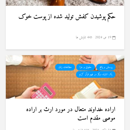
حکم پوشیدن کفش تولید شده از پوست خوک
19 می 2024
445 نمایش ها
پرسش و پاسخ
حقوق و جزا
مطالعات زنان
یک اشتباه دیگر در فهم قرآن کریم
اراده خداوند متعال در مورد ارث بر اراده
موصی مقدم است