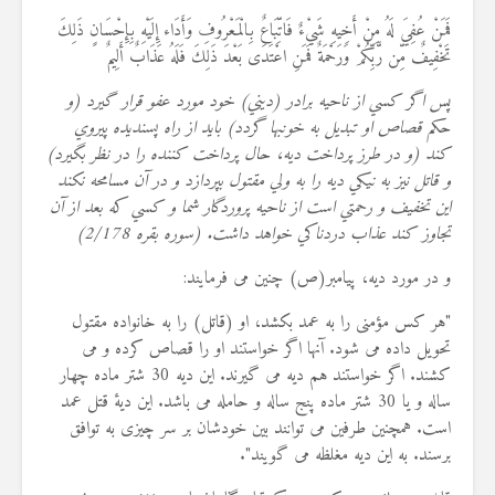
فَمَنْ عُفِيَ لَهُ مِنْ أَخِيهِ شَيْءٌ فَاتِّبَاعٌ بِالْمَعْرُوفِ وَأَدَاء إِلَيْهِ بِإِحْسَانٍ ذَلِكَ
تَخْفِيفٌ مِّن رَّبِّكُمْ وَرَحْمَةٌ فَمَنِ اعْتَدَى بَعْدَ ذَلِكَ فَلَهُ عَذَابٌ أَلِيمٌ
پس اگر كسي از ناحيه برادر (ديني) خود مورد عفو قرار گيرد (و
حكم قصاص او تبديل به خونبها گردد) بايد از راه پسنديده پيروي
كند (و در طرز پرداخت ديه، حال پرداخت كننده را در نظر بگيرد)
و قاتل نيز به نيكي ديه را به ولي مقتول بپردازد و در آن مسامحه نكند
اين تخفيف و رحمتي است از ناحيه پروردگار شما و كسي كه بعد از آن
تجاوز كند عذاب دردناكي خواهد داشت. (سوره بقره 2/178
)
و در مورد دیه، پیامبر(ص) چنین می فرمایند
:
"
هر کس مؤمنی را به عمد بکشد، او (قاتل) را به خانواده مقتول
تحویل داده می شود. آنها اگر خواستند او را قصاص کرده و می
کشند. اگر خواستند هم دیه می گیرند. این دیه 30 شتر ماده چهار
ساله و یا 30 شتر ماده پنج ساله و حامله می باشد. این دیۀ قتل عمد
است. همچنین طرفین می توانند بین خودشان بر سر چیزی به توافق
برسند. به این دیه مغلظه می گویند
."