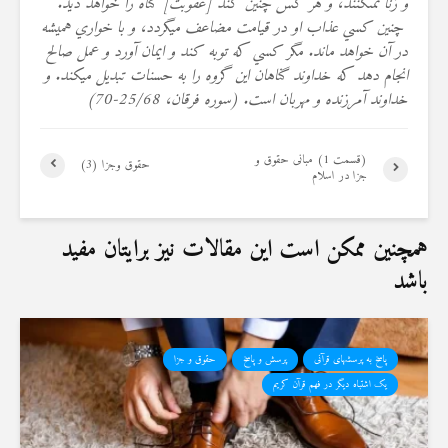
و زنا نمى‏كنند، و هر كس چنين كند [عقوبت‏] گناه را خواهد ديد
.
چنين كسي عذاب او در قيامت مضاعف مي‏گردد، و با خواري هميشه
در آن خواهد ماند. مگر كسي كه توبه كند و ايمان آورد و عمل صالح
انجام دهد كه خداوند گناهان اين گروه را به حسنات تبديل مي‏كند. و
خداوند آمرزنده و مهربان است. (سوره فرقان، 25/68-70
)
(قسمت 1) مبانی حقوق و
حقوق وجزا (3)
جزا در اسلام
همچنین ممکن است این مقالات نیز برایتان مفید
باشد
پاسخ به پرسشهای قرآنی
پرسش و پاسخ
حقوق و جزا
یک اشتباه دیگر در فهم قرآن کریم