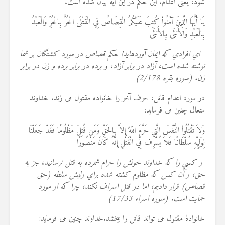
شود، یعنی اعدام. این حکم در این آیه بیان شده است
.
22 نمایش ها
يَا أَيُّهَا الَّذِينَ آمَنُواْ كُتِبَ عَلَيْكُمُ الْقِصَاصُ فِي الْقَتْلَى الْحُرُّ بِالْحُرِّ وَالْعَبْدُ
بِالْعَبْدِ وَالأُنثَى بِالأُنثَى
اي افرادي كه ايمان آورده‏ايد! حكم قصاص در مورد كشتگان بر شما
نوشته شده است، آزاد در برابر آزاد، و برده در برابر برده و زن در برابر
زن. (سوره بقره 2/178
)
در مورد اعدام قاتل، حرف آخر را خانواده مقتول می زند. خداوند
متعال چنین می فرماید
:
وَلاَ تَقْتُلُواْ النَّفْسَ الَّتِي حَرَّمَ اللّهُ إِلاَّ بِالحَقِّ وَمَن قُتِلَ مَظْلُومًا فَقَدْ جَعَلْنَا
لِوَلِيِّهِ سُلْطَانًا فَلاَ يُسْرِف فِّي الْقَتْلِ إِنَّهُ كَانَ مَنْصُورًا
و كسي را كه خداوند خونش را حرام شمرده به قتل نرسانيد، جز به
حق، و آن كس كه مظلوم كشته شده براي وليش سلطه (حق
قصاص) قرار داديم، اما در قتل اسراف نكند، چرا كه او مورد
حمايت است. (سوره اسراء 17/33
)
خانوادۀ مقتول می تواند قاتل را ببخشد.خداوند چنین می فرماید
: