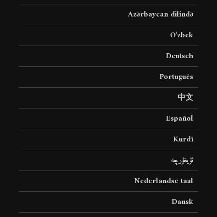
Azərbaycan dilində
O’zbek
Deutsch
Português
中文
Español
Kurdî
ئۇيغۇرچە
Nederlandse taal
Dansk