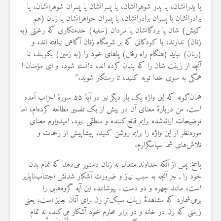
یا پدرانشان، یا پدر شوهرانشان، یا پسرانشان یا پسران شوهرانشان، یا
19 جولای 2026
36 نمایش ها
برادرانشان یا پسران برادرانشان، یا پسران خواهرانشان یا زنان (هم
کیش) شان یا بردگانشان یا مردان (سفیه) خدمتکاری که رغبتی (به
زنان) ندارند، یا کودکانی که بر شرمگاه زنان آگاهی نیافته اند، و
(زنان) نباید (هنگام راه رفتن) پاهای خود را (به زمین) بکوبند، تا
آنچه از زینت شان را که پنهان کرده اند، دانسته شود، و ای مؤمنان !
همگی به سوی خدا توبه کنید، تا رستگار شوید.”
همان‌گونه که این واژه یک بار دیگر نیز در آیهٔ ۵۵ سورهٔ احزاب آمده
است. من دربارهٔ معنای آن در بیش از یک تفسیر مطالعه کرده‌ام، اما
توضیحات ارائه‌شده برایم قانع‌کننده و منطقی نبود. امیدوارم معنای
موردنظر از این واژه را برایم روشن کنید. پیشاپیش از زحمات و
تلاش‌های شما سپاسگزارم.
پاسخ: پس از آنکه خداوند متعال به زنان دستور می‌دهد که تمام بدن
خود را ـ جز آنچه به سبب نیاز و ضرورت آشکار شدنش اجتناب‌ناپذیر
است، مانند چهره و دو دست ـ بپوشانند، این آیه گروه‌هایی را
برمی‌شمارد که مشاهدهٔ زینتِ سبک‌ترِ زن برای آنان جایز است؛ یعنی
زینتی که زن در خانه و در برابر محارم خود آشکار می‌کند، نه تمام