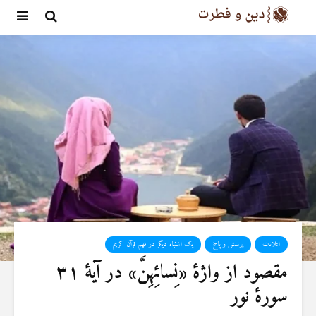
اعلانات
پرسش و پاسخ
یک اشتباه دیگر در فهم قرآن کریم
مقصود از واژهٔ «نِسائِهِنَّ» در آیهٔ ۳۱
سورهٔ نور