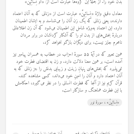
بدن خود را. از جملهٔ این گروه‌ها عبارت است از: «أَوْ نِسَائِهِنَّ»
معادل دقیقِ واژهٔ «نِسائِهِنَّ» عبارت است از «زنانی که به آنان اعتماد
دارند»؛ یعنی زنانی که یک زن آنان را می‌شناسد و به ایشان اطمینان
دارد. این اعتماد به‌ویژه شامل این اطمینان می‌شود که آن زن اطلاعاتی
دربارهٔ بخش‌هایی از بدن او را که آشکار کردنشان در برابر مردان
نامحرم جایز نیست، برای دیگران بازگو نخواهد کرد.
همین تعبیر که در آیهٔ ۵۵ سورهٔ احزاب در خطاب به همسران پیامبر نیز
آمده است، بر همین معنا دلالت دارد. و زن به اقتضای فطرت خود
نمی‌پذیرد که بخش‌های پنهانِ زینت و زیبایی بدنش را جز زنانی که به
آنان اعتماد دارد و آنان را امینِ خود می‌داند، کسی مشاهده کند.
قرآن کریم نیز از آنجا که فطرت انسانی را در نظر می‌گیرد، احکامش
با این فطرت هماهنگ و سازگار است.
«نِسائِهِنَّ» ، سورهٔ نور
نشانه‌های ذکر نام بت‌های قوم
آواز خواندن زن با موسیقی و