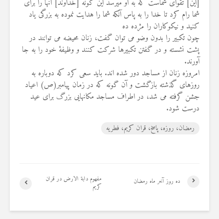
[اين] تقواى شماست كه به او میرسد اين گونه [خداوند] آنها را براى
شما رام كرد تا خدا را به پاس آنكه شما را هدايت نموده به بزرگى ياد
كنيد و نيكوكاران را مژده ده
چون تکبیر را بدون وضو می توان گفت، زنان محیضه می توانند در
پشت نشسته و در گفتن تکبیرها شرکت کنند و وظیفۀ خود را به جا
آورند.
امروزه زنان از مساجد دور شده اند. باید سعی کرد که دوباره به
روزهای گذشته بازگشت و آن گونه که در زمان پیامبر(ص) اعیاد
جشن گرفته می شد، در اطراف مساجد مکانهایی بزرگ برای عید
درست شود.
رمضان، روزه، پاسخ، قران کریم، فطریه
مفهوم دابة الارض در قران
ده روز آخر ماه رمضان
کریم