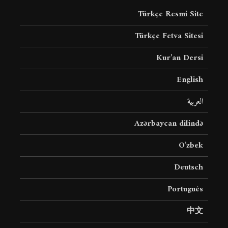
Türkçe Resmi Site
Türkçe Fetva Sitesi
Kur’an Dersi
English
العربية
Azərbaycan dilində
O’zbek
Deutsch
Português
中文