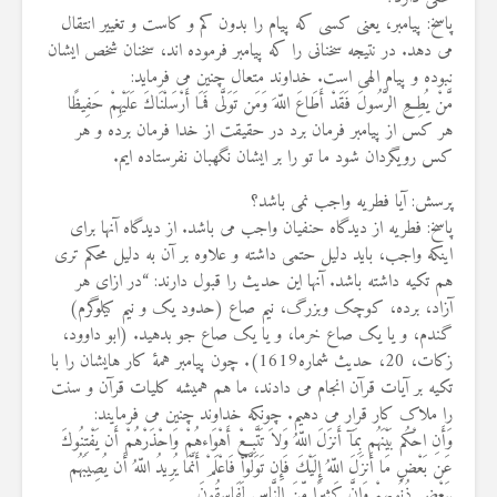
پاسخ: پیامبر، یعنی کسی که پیام را بدون کم و کاست و تغییر انتقال
می دهد. در نتیجه سخنانی را که پیامبر فرموده اند، سخنان شخص ایشان
نبوده و پیام الهی است. خداوند متعال چنین می فرماید:
مَّنْ يُطِعِ الرَّسُولَ فَقَدْ أَطَاعَ اللّهَ وَمَن تَوَلَّى فَمَا أَرْسَلْنَاكَ عَلَيْهِمْ حَفِيظًا
هر كس از پيامبر فرمان برد در حقيقت‏ از خدا فرمان برده و هر
كس رويگردان شود ما تو را بر ايشان نگهبان نفرستاده ‏ايم.
پرسش: آیا فطریه واجب نمی باشد؟
پاسخ: فطریه از دیدگاه حنفیان واجب می باشد. از دیدگاه آنها برای
اینکه واجب، باید دلیل حتمی داشته و علاوه بر آن به دلیل محکم تری
هم تکیه داشته باشد. آنها این حدیث را قبول دارند: “در ازای هر
آزاد، برده، کوچک وبزرگ، نیم صاع (حدود یک و نیم کیلوگرم)
گندم، و یا یک صاع خرما، و یا یک صاع جو بدهید. (ابو داوود،
زکات، 20، حدیث شماره1619). چون پیامبر همۀ کار هایشان را با
تکیه بر آیات قرآن انجام می دادند، ما هم همیشه کلیات قرآن و سنت
را ملاک کار قرار می دهیم. چونکه خداوند چنین می فرمایند:
وَأَنِ احْكُم بَيْنَهُم بِمَآ أَنزَلَ اللّهُ وَلاَ تَتَّبِعْ أَهْوَاءهُمْ وَاحْذَرْهُمْ أَن يَفْتِنُوكَ
عَن بَعْضِ مَا أَنزَلَ اللّهُ إِلَيْكَ فَإِن تَوَلَّوْاْ فَاعْلَمْ أَنَّمَا يُرِيدُ اللّهُ أَن يُصِيبَهُم
بِبَعْضِ ذُنُوبِهِمْ وَإِنَّ كَثِيرًا مِّنَ النَّاسِ لَفَاسِقُونَ