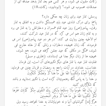
زکات مقبول می شود، و هر کس هم بعد نماز بدهد صدقه ای از
صدقات محسوب می شود.” (ابوداوود، زکات،18)
پرسش: نماز عید برای زنان چه حکمی دارد؟
پاسخ: برای درک شادی عید باید همبستگی داشت و به اتفاق به نماز
رفت. پیامبر(ص) روز عید تمام همسران و دخترانش را به نماز می برد
و به تمام زنان هم امر می کرد که در نماز عید شرکت کنند.
ام الاطیه چنین روایت می کند: “در هر دو عید پیامبر(ص) امر می
فرمودند که، زنان محیضه، دختران، و زنانی که از خانه خارج نمی
شوند، همگی در مکانی که عید جشن گرفته می شود، جمع شوند.
محیضه ها از زنان دیگر جدا می ایستادند. (بخاری و مسلم)
تفاوت نماز عید با نماز های دیگر تکبیرهای آن است. این فرمان
خداست. خداوند در آیات راجع به رمضان و قربان چنین می فرماید:
وَلِتُكْمِلُواْ الْعِدَّةَ وَلِتُكَبِّرُواْ اللّهَ عَلَى مَا هَدَاكُمْ وَلَعَلَّكُمْ تَشْكُرُونَ
و خدا را به پاس آنكه رهنمونيتان كرده است با تکبیر بستاييد و باشد
كه شكرگزارى كنيد
لَن يَنَالَ اللَّهَ لُحُومُهَا وَلَا دِمَاؤُهَا وَلَكِن يَنَالُهُ التَّقْوَى مِنكُمْ كَذَلِكَ سَخَّرَهَا
لَكُمْ لِتُكَبِّرُوا اللَّهَ عَلَى مَا هَدَاكُمْ وَبَشِّرِ الْمُحْسِنِينَ
هرگز [نه] گوشتهاى آنها و نه خونهايشان به خدا نخواهد رسيد ولى