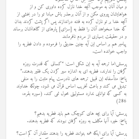
و ميان آنان به موجب آنچه خدا نازل كرده داورى كن و از
هواهايشان پيروى مكن و از آنان برحذر باش مبادا تو را در بخشى از
آنچه خدا بر تو نازل كرده به فتنه دراندازند پس اگر پشت كردند بدان
كه خدا مى‏خواهد آنان را فقط به [سزاى] پاره‏اى از گناهانشان برساند
و در حقيقت بسيارى از مردم نافرمانند
پیامبر هم بر اساس این آیه چنین حدیثی را فرموده و دادن فطریه را
واجب خوانده است.
پرسش:اما ترجمه آیه به این شکل است: “کسانی که قدرت روزه
گرفتن را ندارند، فطریه ای به اندازه سیر کردن یک فقیر بدهند.”
پاسخ: متأسفانه این قبیل ترجمه های نادرست پیام مثبت را به منفی
تبدیل می کند و باعث تخریب اساس قرآن می شود. چونکه خداوند
به کسی که توانایی ندارد مسئولیتی محول نمی کند. (سوره بقره،
286)
پرسش: آیا برای بچه های کوچک هم باید فطریه بدهیم؟
پاسخ: خیر، آنها مکلف به روزه گرفتن نبودند که فطریه بدهند.
پرسش: آیا برای اینکه همه بتوانند فطریه را بدهند مقدار آن کم است؟