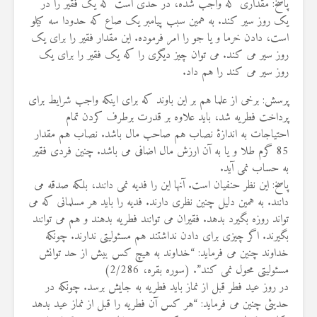
پاسخ: مقداری که واجب شده، در حدی است که یک فقیر را در
یک روز سیر کند. به همین سبب پیامبر یک صاع که حدودا سه کیلو
است، دادن خرما و یا جو را امر فرموده. این مقدار فقیر را برای یک
روز سیر می کند. می توان چیز دیگری را که یک فقیر را برای یک
روز سیر می کند را هم داد.
پرسش: برخی از علما هم بر این باوند که برای اینکه واجب شرایط برای
پرداخت فطریه شد، باید علاوه بر قدرت برطرف کردن تمام
احتیاجات به اندازۀ نصاب هم صاحب مال باشد. نصاب هم مقدار
85 گرم طلا و یا به آن ارزش مال اضافی می باشد. چنین فردی فقیر
به حساب نمی آید.
پاسخ: این نظر حنفیان است. آنها این را فدیه نمی دانند، بلکه صدقه می
دانند. به همین دلیل چنین نظری دارند. فدیه را باید هر مسلمانی که می
تواند روزه بگیرد بدهد. فقیران می توانند فطریه بدهند و هم می توانند
بگیرند. اگر چیزی برای دادن نداشتند هم مسئولیتی ندارند. چونکه
خداوند چنین می فرماید: “خداوند به هیچ کس بیش از حد توانش
مسئولیتی محول نمی کند”. (سوره بقره، 2/286)
در روز عید فطر قبل از نماز باید فطریه به جایش برسد. چونکه در
حدیثی چنین می فرماید: “هر کس آن فطریه را قبل از نماز عید بدهد