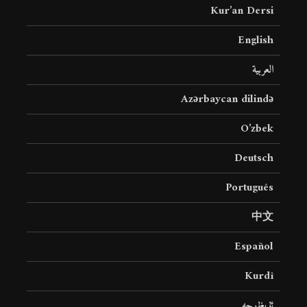
Kur’an Dersi
English
العربية
Azərbaycan dilində
O’zbek
Deutsch
Português
中文
Español
Kurdî
ئۇيغۇرچە