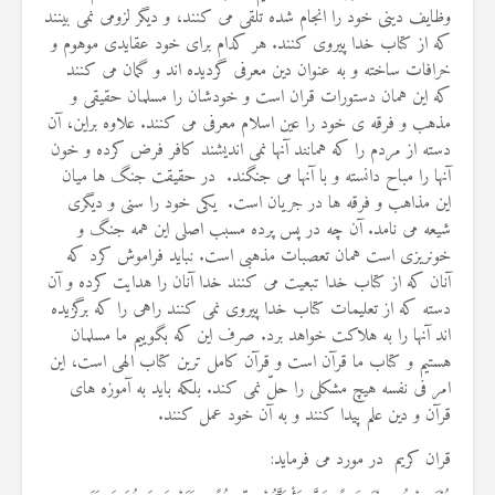
19 جولای 2026
وظایف دینی خود را انجام شده تلقی می کنند، و دیگر لزومی نمی بینند
36 نمایش ها
که از کتاب خدا پیروی کنند. هر کدام برای خود عقایدی موهوم و
خرافات ساخته و به عنوان دین معرفی گردیده اند و گمان می کنند
که این همان دستورات قران است و خودشان را مسلمان حقیقی و
مذهب و فرقه ی خود را عین اسلام معرفی می کنند. علاوه براین، آن
دسته از مردم را که همانند آنها نمی اندیشند کافر فرض کرده و خون
آنها را مباح دانسته و با آنها می جنگند. در حقیقت جنگ ها میان
این مذاهب و فرقه ها در جریان است. یکی خود را سنی و دیگری
شیعه می نامد. آن چه در پس پرده مسبب اصلی این همه جنگ و
خونریزی است همان تعصبات مذهبی است. نباید فراموش کرد که
آنان که از کتاب خدا تبعیت می کنند خدا آنان را هدایت کرده و آن
دسته که از تعلیمات کتاب خدا پیروی نمی کنند راهی را که برگزیده
اند آنها را به هلاکت خواهد برد. صرف این که بگوییم ما مسلمان
هستیم و کتاب ما قرآن است و قرآن کامل ترین کتاب الهی است، این
امر فی نفسه هیچ مشکلی را حلّ نمی کند. بلکه باید به آموزه های
قرآن و دین علم پیدا کنند و به آن خود عمل کنند.
قران کریم در مورد می فرماید: