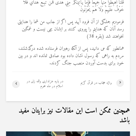
قُلْنَا اهْبِطُوا مِنْهَا جَمِيعًا فَإِمَّا يَأْتِيَنَّكُمْ مِنِّي هُدًى فَمَنْ تَبِعَ هُدَايَ فَلَا
خَوْفٌ عَلَيْهِمْ وَلَا هُمْ يَحْزَنُونَ
فرموديم جملگى از آن فرود آييد پس اگر از جانب من شما را هدايتى
رسد آنان كه هدايتم را پيروى كنند بر ايشان بيمى نيست و غمگين
نخواهند شد (بقره 38)
همانطور که می دانید، پس از آنکه رهبران فرستاده شده درگذشتند،
مردم به راهی که رسول نشان داده بود صادق نمانده اند و در بین
خود برای بدست آوردن منصب جنگ کردند.
در باره عزاداری وقمه زنی در
واژه حجاب در قرآن کریم
اسلام در ماه محرم
همچنین ممکن است این مقالات نیز برایتان مفید
باشد