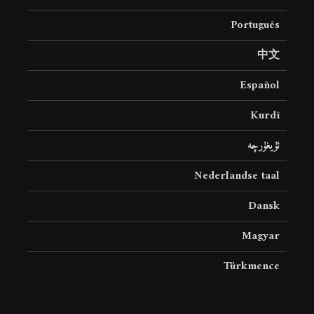
Português
中文
Español
Kurdî
ئۇيغۇرچە
Nederlandse taal
Dansk
Magyar
Türkmence