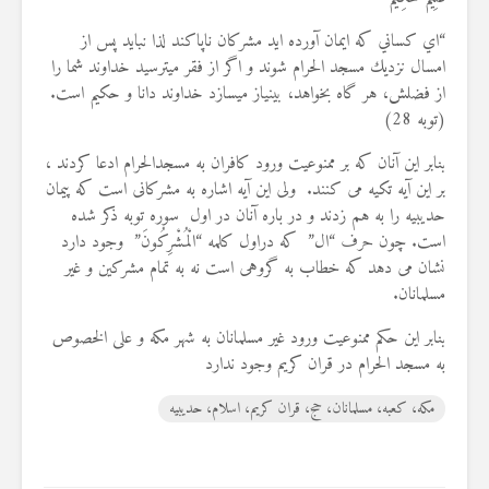
19 جولای 2026
36 نمایش ها
“اي كساني كه ايمان آورده‏ ايد مشركان ناپاكند لذا نبايد پس از
امسال نزديك مسجد الحرام شوند و اگر از فقر مي‏ترسيد خداوند شما را
از فضلش، هر گاه بخواهد، بينياز مي‏سازد خداوند دانا و حكيم است.
(توبه 28)
بنابر این آنان که بر ممنوعیت ورود کافران به مسجدالحرام ادعا کردند ،
بر این آیه تکیه می کنند. ولی این آیه اشاره به مشرکانی است که پیمان
حدیبیه را به هم زدند و در باره آنان در اول سوره توبه ذکر شده
است. چون حرف “ال” که دراول کلمه “الْمُشْرِكُونَ” وجود دارد
نشان می دهد که خطاب به گروهی است نه به تمام مشرکین و غیر
مسلمانان.
بنابر این حکم ممنوعیت ورود غیر مسلمانان به شهر مکه و علی الخصوص
به مسجد الحرام در قران کریم وجود ندارد
مکه، کعبه، مسلمانان، حج، قران کریم، اسلام، حدیبیه