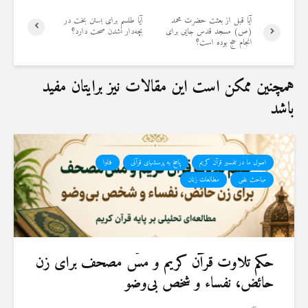
آیا قبل از بعثت حضرت محمد
آیا طلسم برای بستن بخت در
(ص) مسجد قدس جایی برای
بچه‌دار نشدن صحت دارد؟
انجام حج بوده است؟
همچنین ممکن است این مقالات نیز برایتان مفید
باشد
اصول ما در تفسیر قرآن کریم
پاسخ به پرسشهای قرآنی
فتاوا
مباحث علمی
مطالعات زنان
حكم تلاوت قرآن كريم و مسّ مصحف برای زن
حائض، نفساء و شخص بی‌وضو