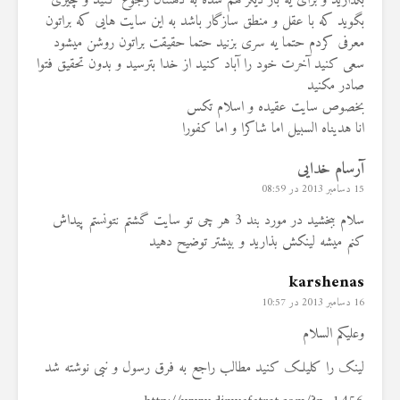
بگذارید و برای یه بار دیگر هم شده به ذهنتان رجوع کنید و چیزی
بگوید که با عقل و منطق سازگار باشد به این سایت هایی که براتون
معرفی کردم حتما یه سری بزنید حتما حقیقت براتون روشن میشود
سعی کنید آخرت خود را آباد کنید از خدا بترسید و بدون تحقیق فتوا
صادر مکنید
بخصوص سایت عقیده و اسلام تکس
انا هدیناه السبیل اما شاکرا و اما کفورا
آرسام خدایی
15 دسامبر 2013 در 08:59
سلام ببخشید در مورد بند 3 هر چی تو سایت گشتم نتونستم پیداش
کنم میشه لینکش بذارید و بیشتر توضیح دهید
karshenas
16 دسامبر 2013 در 10:57
وعلیکم السلام
لینک را کلیلک کنید مطالب راجع به فرق رسول و نبی نوشته شد