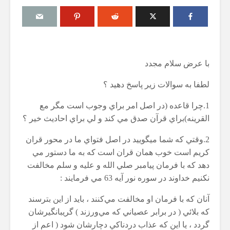
با عرض سلام مجدد
ه
مقصود از «کتاب مکنون»
حكم تلاوت ق
ان
در آیه ۷۸ سوره واقعه
مسّ مصحف 
لطفا به سوالات زير پاسخ دهيد ؟
حائض، نفسا
17 جولای 2026
بی‌وضو
18 نمایش ها
1.چرا قاعده (در اصل امر براي وجوب است مگر مع
6 آگوست 2026
القرينه)براي قرآن صدق مي کند و لي براي احاديث خير ؟
آیا سوراخ کردن کشتی،
15 نمایش ها
دیگری
کشتن آن نوجوان و ساختن
2.وقتي که شما ميگوييد در اصل فتواي ما در محور قران
دیوار، ارتباطی با علم غیبِ
اذکار قران کر
د؟
آینده داشت؟
کريم است خوب همان قران است که به ما دستور مي
4 آگوست 2026
8 جولای 2026
8 نمایش ها
دهد که با فرمان پيامبر صلي الله و عليه و سلم مخالفت
23 نمایش ها
نکنيم خداوند در سوره نور آيه 63 مي فرمايند :
اهمیت گواهی
منظور از «وَفق» و حکم
اسلام
آنان كه با فرمان او مخالفت مي‌كنند ، بايد از اين بترسند
 حکم
ساختن یا درخواست آن
29 جولای 2026
كه بلائي ( در برابر عصياني كه مي‌ورزند ) گريبانگيرشان
را
4 جولای 2026
18 نمایش ها
15 نمایش ها
گردد ، يا اين كه عذاب دردناكي دچارشان شود ( اعم از