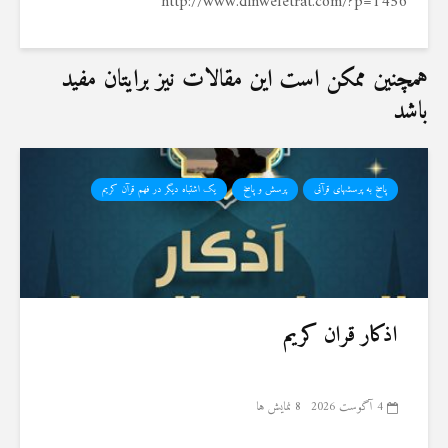
http://www.dinwefetrat.com/?p=1456
همچنین ممکن است این مقالات نیز برایتان مفید
باشد
پاسخ به پرسشهای قرآنی
پرسش و پاسخ
یک اشتباه دیگر در فهم قرآن کریم
اذکار قران کریم
4 آگوست 2026
8 نمایش ها