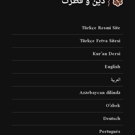
Türkçe Resmi Site
Türkçe Fetva Sitesi
Kur’an Dersi
English
العربية
Azərbaycan dilində
O’zbek
Deutsch
Português