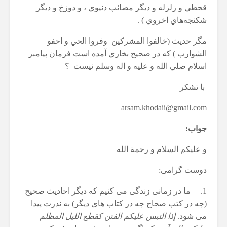
قحطي و زلزله و ديگر مصائب دنيوي ، و دوزخ و ديگر
شكنجه‌هاي اخروي ) . ‏
مگر حديث (خالفوا المشرکين وفروا الحي و احفو
الشوارب ) که در صحيح بخاري آمده است فرمان پيامبر
اسلام صلي الله و عليه و اله وسلم نيست ؟
با تشکر
arsam.khodaii@gmail.com
جواب:
و علیکم السلام و رحمة الله
دوست گرامی:
1. ما در زمانی زندگی می کنیم که دیگر احادیث صحیح
(چه در کتب صحاح چه در کتاب های دیگر) به ندرت پیدا
می شود.
إذا التبس علیکم الفتن کقطع اللیل المظلم