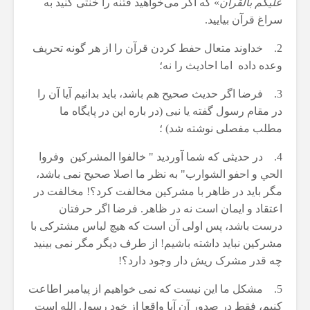
علیکم بالقرآن
» که اگر می‌خواهید فتنه را خنثی کنید به
سراغ قرآن بیایید.
2. خداوند متعال حفط کردن قرآن را از هر گونه تحریف
وعده داده اما احادیث را نه؛
3. فرضا اگر حدیث صحیح هم باشد، باید بدانیم آیا آن را
در مقام رسول گفته یا نبی (در باره این در پایگاه ما
مطلب مفصلی نوشته شد) ؛
4. در حدیثی که شما آوردید " خالفوا المشرکين وفروا
الحي و احفو الشوارب" به نظر ما اصلا صحیح نمی باشد،
مگر باید در ظاهر با مشرکین مخالفت کرد؟! مخالفت در
اعتقاد و ایمان است نه در ظاهر. فرضا اگر حرفتان
درست باشد، پس اولی آن است که هیچ لباس مشترکی با
مشرکین نباید داشته باشیم! از طرف دیگر مگر نمی بینید
چه قدر مشرک ریش دار وجود دارد؟!
5. مشکل ما این نیست که نمی خواهیم از پیامبر اطاعت
کنیم، فقط در صدور آن آیا واقعا از خود رسول الله است