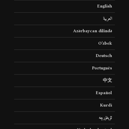
English
العربية
Azərbaycan dilində
O’zbek
Deutsch
Português
中文
Español
Kurdî
ئۇيغۇرچە