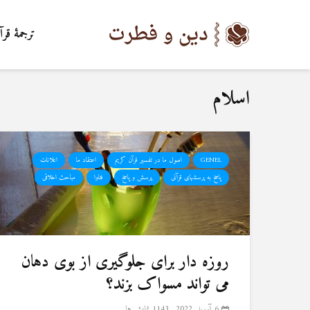
ترجمۀ قرآ
اسلام
GENEL
اصول ما در تفسیر قرآن کریم
اعتقاد ما
اعلانات
پاسخ به پرسشهای قرآنی
پرسش و پاسخ
فتاوا
مباحث اخلاقی
روزه دار برای جلوگیری از بوی دهان
می تواند مسواک بزند؟
6 آوریل 2022
1143 نمایش ها