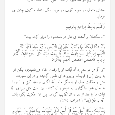
در قران کریم در سه مورد از سگ سخن گفته شده است:
19 جولای 2026
36 نمایش ها
خدای متعال در سوره کهف در مورد سگ اصحاب کهف چنین می
فرماید:
وَکَلْبُهُم بَاسِطٌ ذِرَاعَیْهِ بِالْوَصِیدِ
“…سگشان بر آستانه ی غار دو دست‏خود را دراز کرده بود.”
وَلَوْ شِئْنَا لَرَفَعْنَاهُ بِهَا وَلَكِنَّهُ أَخْلَدَ إِلَى الْأَرْضِ وَاتَّبَعَ هَوَاهُ فَمَثَلُهُ كَمَثَلِ
الْكَلْبِ إِنْ تَحْمِلْ عَلَيْهِ يَلْهَثْ أَوْ تَتْرُكْهُ يَلْهَثْ ذَلِكَ مَثَلُ الْقَوْمِ الَّذِينَ كَذَّبُوا
بِآيَاتِنَا فَاقْصُصِ الْقَصَصَ لَعَلَّهُمْ يَتَفَكَّرُونَ
“و اگر می‌خواستیم به آن آیات او را رفعت مقام می‌بخشیدیم، لیکن او
به زمین (تن) فروماند و پیرو هوای نفس گردید، و در این صورت
مثل و حکایت حال او به سگی ماند که اگر بر او حمله کنی و یا او را
به حال خود واگذاری به عوعو زبان کشد. این است مثل مردمی که
آیات ما را بعد از علم به آن تکذیب کردند. پس این حکایت بگو، باشد
که به فکر آیند” ( اعراف 176)
یَسْأَلُونَکَ مَاذَا أُحِلَّ لَهُمْ قُلْ أُحِلَّ لَکُمُ الطَّیِّبَاتُ وَمَا عَلَّمْتُمْ مِنَ الْجَوَارِحِ