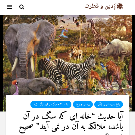
پاسخ به پرسشهای قرآنی
پرسش و پاسخ
یک اشتباه دیگر در فهم قرآن کریم
آیا حدیث “خانه ای كه سگ در آن
باشد، ملائكه به آن در نمی آیند” صحیح