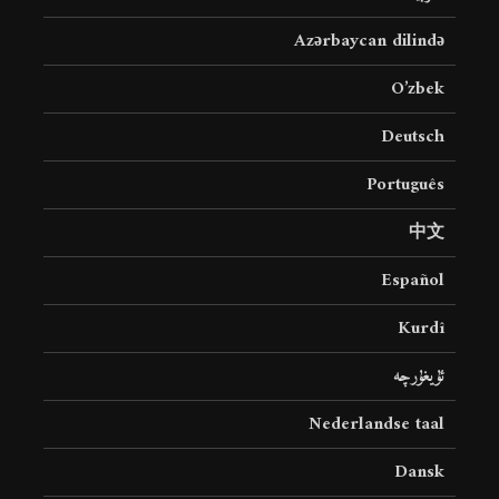
Azərbaycan dilində
O’zbek
Deutsch
Português
中文
Español
Kurdî
ئۇيغۇرچە
Nederlandse taal
Dansk