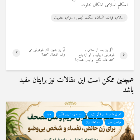
احکام اسلامی اشکال ندارد.
اسلام، قران، انسان، سگ، نجس، حرام، حدیث
اگر زن بعد از طلاق با
آیا زن بدون اذن شوهرش می
شوهرش دوباره با او ازدواج
تواند اشتغال کند؟
کند عقد نکاح واجب هست؟
همچنین ممکن است این مقالات نیز برایتان مفید
باشد
اصول ما در تفسیر قرآن کریم
پاسخ به پرسشهای قرآنی
فتاوا
مباحث علمی
مطالعات زنان