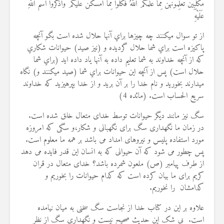
مُکَلِّبِینَ تُعَلِّمُونَهُنَّ مِمَّا عَلَّمَکُمُ اللَّهُ فَکُلُوا مِمَّا أَمْسَکْنَ عَلَیْکُمْ وَاذْکُرُوا اسْمَ اللَّهِ
عَلَیْهِ
از تو سوال مي‏كنند چه چيزها براي آنها حلال شده است بگو آنچه
پاكيزه است براي شما حلال گرديده و (نيز صيد) حيوانات شكاري
كه از آنچه خداوند به شما تعليم داده به آنها ياد داده‏ ايد (براي شما
حلال است) پس از آنچه اين حيوانات براي شما (صيد مي‏كنند و) نگاه
مي‏دارند بخوريد و نام خدا را بر آن بريد و از خدا بپرهيزيد كه خداوند
سريع الحساب است. (مائده 4)
سگ نیز مانند دیگر حیوانات توسط خدای متعال خلق شده است.
در زمان ما نگهداری سگ برای نگهبانی و شکار،و سگی که امروزه
مورد استفاده پلیس و نیروهای امداد می باشد بر همه ما معلوم است.
پس چطور می شود که آن حیوانی که به انسان این قدر فایده می دهد
از طرف پیامبر (ص) ملعون شمرده باشد؟ خدای متعال در قران
کریم برای ما بیان کرده است که کدام حیوانات را بخوریم و
کدامشان را نخوریم.
علاوه بر این در کتاب خدا از نجاست سگ سخنی به میان نیامده
است. بی شک این حدیث صحیح نیست و نگهداری سگ از نظر