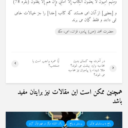
وَمِنْهُمْ أُمِّيُّونَ لَا يَعْلَمُونَ الْكِتَابَ إِلَّا أَمَانِيَّ وَإِنْ هُمْ إِلَّا يَظُنُّونَ (بقره 78)
و [بعضى] از آنان امی هستند كه كتاب [خدا] را جز خيالات خامى
نمى‏ دانند و فقط گمان مى ‏برند
حضرت محمد (ص) پیامبر، قران، امی، مکه
در آخرت چه کسانی بدون
آیا عمره واجب است یا
محاسبه وارد بهشت می شوند؟
مستحب؟
مثلا شهداء یا پیامبران نیز محاسبه
می شوند؟
همچنین ممکن است این مقالات نیز برایتان مفید
باشد
پاسخ به پرسشهای قرآنی
پرسش و پاسخ
یک اشتباه دیگر در فهم قرآن کریم