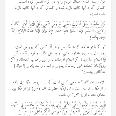
بدین وسیله خدای متعال مردم را به دو گروه تقسیم کرده است:
کسانی که به آنها کتاب نازل شده و کسانی که به آنها کتاب نازل
نشده است.
فَإِنْ حَاجُّوكَ فَقُلْ أَسْلَمْتُ وَجْهِيَ لِلَّهِ وَمَنِ اتَّبَعَنِ وَقُلْ لِلَّذِينَ أُوتُوا الْكِتَابَ
وَالْأُمِّيِّينَ أَأَسْلَمْتُمْ فَإِنْ أَسْلَمُوا فَقَدِ اهْتَدَوْا وَإِنْ تَوَلَّوْا فَإِنَّمَا عَلَيْكَ الْبَلَاغُ وَاللَّهُ
بَصِيرٌ بِالْعِبَادِ
“و اگر با تو محاجه كردند بگو من و هر آن كس كه پيرو من است
روى دل به سوى خداوند مى‏نهيم، و به اهل كتاب و قوم بى‏كتاب بگو
آيا اسلام مى‏آوريد؟ اگر اسلام آوردند، به راستى راهياب شده‏اند و اگر
رويگردان شدند، همين رساندن پيام بر تو است و خداوند بر [احوال‏]
بندگانش بيناست‏”
علاوه بر این “امی” به معنی کسی است که در سرزمین مکه تولد یافته
و از مکه برخاسته است،برای اینکه حضرت محمد (ص) نیز از مکه بود
خدای متعال او را “امی” می نامد.
الَّذِينَ يَتَّبِعُونَ الرَّسُولَ النَّبِيَّ الْأُمِّيَّ الَّذِي يَجِدُونَهُ مَكْتُوبًا عِنْدَهُمْ فِي التَّوْرَاةِ
وَالْإِنْجِيلِ يَأْمُرُهُمْ بِالْمَعْرُوفِ وَيَنْهَاهُمْ عَنِ الْمُنْكَرِ وَيُحِلُّ لَهُمُ الطَّيِّبَاتِ