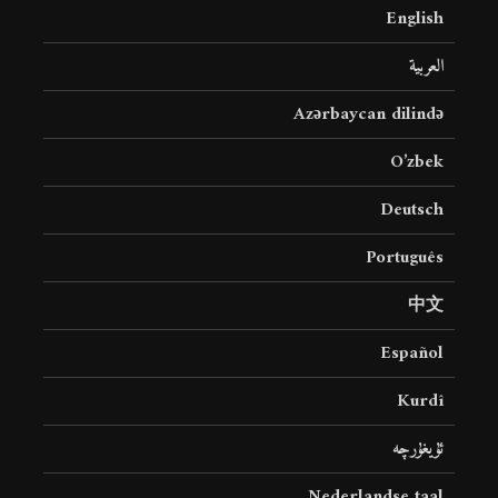
English
العربية
Azərbaycan dilində
O’zbek
Deutsch
Português
中文
Español
Kurdî
ئۇيغۇرچە
Nederlandse taal