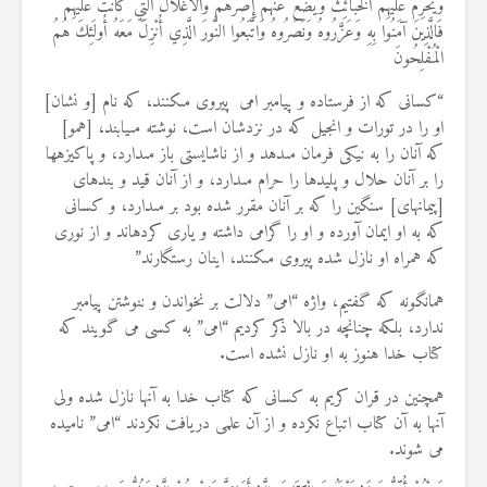
وَيُحَرِّمُ عَلَيْهِمُ الْخَبَائِثَ وَيَضَعُ عَنْهُمْ إِصْرَهُمْ وَالْأَغْلَالَ الَّتِي كَانَتْ عَلَيْهِمْ
فَالَّذِينَ آمَنُوا بِهِ وَعَزَّرُوهُ وَنَصَرُوهُ وَاتَّبَعُوا النُّورَ الَّذِي أُنْزِلَ مَعَهُ أُولَئِكَ هُمُ
الْمُفْلِحُونَ
“كسانى كه از فرستاده و پيامبر امى پيروى مى‏كنند، كه نام [و نشان‏]
او را در تورات و انجيل كه در نزدشان است، نوشته مى‏يابند، [همو]
كه آنان را به نيكى فرمان مى‏دهد و از ناشايستى باز مى‏دارد، و پاكيزه‏ها
را بر آنان حلال و پليدها را حرام مى‏دارد، و از آنان قيد و بندهاى
[پيمانهاى‏] سنگين را كه بر آنان مقرر شده بود بر مى‏دارد، و كسانى
كه به او ايمان آورده و او را گرامى داشته و يارى كرده‏اند و از نورى
كه همراه او نازل شده پيروى مى‏كنند، اينان رستگارند”
همانگونه که گفتیم،‌ واژه “امی” دلالت بر نخواندن و ننوشتن پیامبر
ندارد، بلکه چنانچه در بالا ذکر کردیم “امی” به کسی می گویند که
کتاب خدا هنوز به او نازل نشده است.
همچنین در قران کریم به کسانی که کتاب خدا به آنها نازل شده ولی
آنها به آن کتاب اتباع نکرده و از آن علمی دریافت نکردند “امی” نامیده
می شوند.