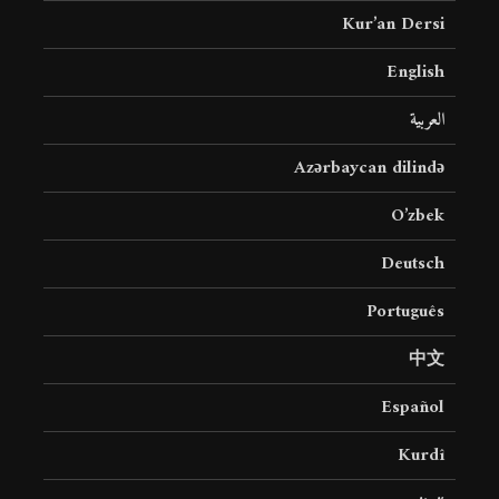
Kur’an Dersi
English
العربية
Azərbaycan dilində
O’zbek
Deutsch
Português
中文
Español
Kurdî