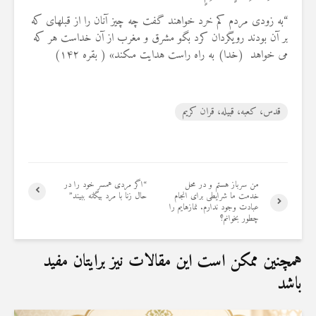
“به زودى مردم كم خرد خواهند گفت چه چيز آنان را از قبله‏اى كه
بر آن بودند رويگردان كرد بگو مشرق و مغرب از آن خداست هر كه
می خواهد (خدا) به راه راست هدايت مى‏كند» ( بقره ۱۴۲)
قدس، کعبه، قبیله، قران کریم
من سرباز هستم و در محل
“اگر مردی همسر خود را در
خدمت ما شرایطی برای انجام
حال زنا با مرد بیگانه ببیند”
عبادت وجود ندارم. نمازهایم را
چطور بخوانم؟
همچنین ممکن است این مقالات نیز برایتان مفید
باشد