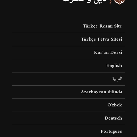
Türkçe Resmi Site
Türkçe Fetva Sitesi
Kur’an Dersi
English
العربية
Azərbaycan dilində
O’zbek
Deutsch
Português