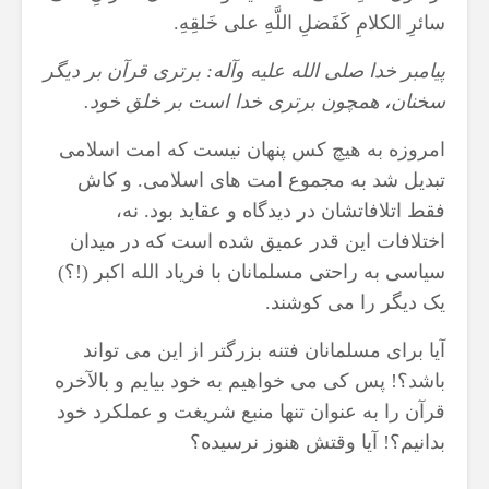
سائرِ الكلامِ كَفَضلِ اللَّهِ على‏ خَلقِهِ.
پيامبر خدا صلى الله عليه وآله: برترى قرآن بر ديگر
سخنان، همچون برترى خدا است بر خلق خود.
امروزه به هیچ کس پنهان نیست که امت اسلامی
تبدیل شد به مجموع امت های اسلامی. و کاش
فقط اتلافاتشان در دیدگاه و عقاید بود. نه،
اختلافات این قدر عمیق شده است که در میدان
سیاسی به راحتی مسلمانان با فریاد الله اکبر (!؟)
یک دیگر را می کوشند.
آیا برای مسلمانان فتنه بزرگتر از این می تواند
باشد؟! پس کی می خواهیم به خود بیایم و بالآخره
قرآن را به عنوان تنها منبع شریغت و عملکرد خود
بدانیم؟! آیا وقتش هنوز نرسیده؟