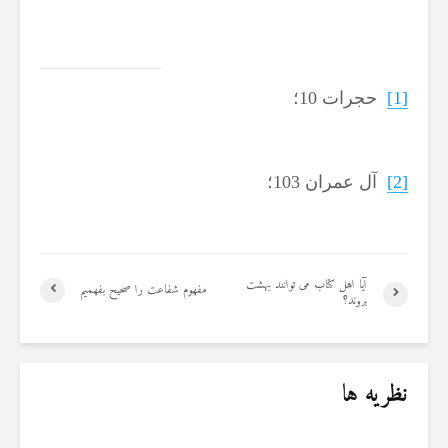
[1]
حجرات 10؛
[2]
آل عمران 103؛
آیا اهل کتاب می توانند بهشت
مفهوم شفاعت را صحیح بفهمیم
بروند؟
نظریه ها