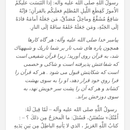
رسولُ اللَّهِ صلى الله عليه وآله: إذا التَبَسَت علَيكُمُ
الاُمورُ كَقِطَعِ اللَّيلِ المُظلِمِ فعلَيكُم بالقرآنِ؛ فإنّهُ
شافِعٌ مُشَفَّعٌ وماحِلٌ مُصَدَّقٌ، مَن جَعَلَهُ أمامَهُ قادَهُ
إلَى الجَنّةِ، ومَن جَعَلَهُ خَلفَهُ ساقَهُ إلَى النارِ.
پيامبر خدا صلى الله عليه وآله: هر گاه كارها
همچون پاره‏ هاى شب تار بر شما تاريك و شبهه‏ناك
شد، به قرآن روى آوريد؛ زيرا قرآن شفيعى است
كه شفاعتش پذيرفته است و شاكى و خصمى
است كه شكايتش قبول مى ‏شود . هر كه قرآن را
فرا روىِ خود قرار دهد، او را به سوى بهشت
كشاند و هر كه آن را پشت سر خويش نهد، به
سوى دوزخش براند.
رسولُ اللَّهِ صلى الله عليه وآله – لَمّا قِيلَ لَهُ:
اُمَّتُكَ
v
سَتُفتَتَنُ، فَسُئلَ: ما الَمخرَجُ مِن ذلكَ ؟ – :
كتابُ اللَّهِ العَزيزُ ، الذي لا يَأتيهِ الباطِلُ مِن بَينِ يَدَيهِ