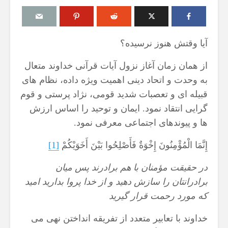
آیا وقتش هنوز نرسیده؟
از همان زمان آغاز نزول آیات قرآنی خداوند متعال
مقصود از «کتاب مکنون»
حكم تلاوت قرآ
ن
در آیه ۷۸ سوره واقعه
مسّ مصحف ب
به وحدت و اتحاد دینی اهمیت ویژه داده، نظام های
حائض، نفساء
17 جولای 2026
قبیله ای و تعصبات شدید قومی، نژاد پرستی و قوم
بی‌وضو
18 نمایش ها
گرایی انتقاد نمود. ایمان و توحید را اساس ارزش
6 آگوست 2026
آیا سوراخ کردن کشتی،
16 نمایش ها
ها و پیوندهای اجتماعی معرفی نمود.
یگری
کشتن آن نوجوان و ساختن
دیوار، ارتباطی با علم غیبِ
اذکار قران کری
إِنَّمَا الْمُۆْمِنُونَ إِخْوَةٌ فَأَصْلِحُوا بَیْنَ أَخَوَیْكُمْ
[1]
؟
آینده داشت؟
4 آگوست 2026
8 جولای 2026
9 نمایش ها
در حقيقت مؤمنان با هم برادرند پس ميان
24 نمایش ها
اهمیت گواهی 
برادرانتان را سازش دهيد و از خدا پروا بداريد اميد
منظور از «وَفق» و حکم
اسلام
كه مورد رحمت قرار گيريد
حکم
ساختن یا درخواست آن
29 جولای 2026
ا
4 جولای 2026
19 نمایش ها
خداوند با تعابیر متعدد از تفریقه انداختن نهی می
15 نمایش ها