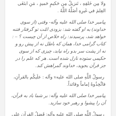
ولا مِن خَلفِهِ ، تَنزيلٌ مِن حَكيمٍ حَميدٍ ، مَنِ ابتَغَى
العِلمَ في غَيرِهِ أضَلَّهُ اللَّهُ .
پيامبر خدا صلى الله عليه وآله- وقتى (از سوى
خداوند) به او گفته شد: بزودى امّت تو گرفتار فتنه
خواهد شد، پرسيدند: راه خلاص از آن چيست ؟ – :
كتاب گرامى خدا، همان كه باطل نه از پيش رو و
نه از پشت سر بدو راه نيابد، چيزى كه از سوى
حكيمى ستوده نازل شده است. هر كه علم را در
جز قرآن بجويد، خداوند گمراهش كند.
رسولُ اللَّهِ صلى الله عليه
v
وآله : علَيكُم بالقرآنِ،
فاتَّخِذُوهُ إماماً وقائداً.
پيامبر خدا صلى الله عليه وآله: بر شما باد به قرآن،
آن را پيشوا و رهبر خود سازيد.
رسولُ اللَّهِ صلى الله عليه وآله: فَضلُ القرآنِ على‏