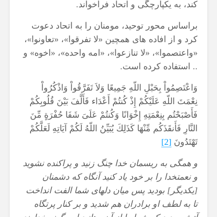
کند، به یكپارچگی و اتحاد فراخواند.
براساس محور توحید، مومنان را به اتحاد دعوت
کرد و از افاده های همچین «لا تفرقوا»، «تعاونوا»،
«واعتصموا»، «لا تنازعوا»، «امه واحده»، «اخوه» و
.. استفاده کرده است.
وَاعْتَصِمُواْ بِحَبْلِ اللّهِ جَمِيعًا وَلاَ تَفَرَّقُواْ وَاذْكُرُواْ
نِعْمَتَ اللّهِ عَلَيْكُمْ إِذْ كُنتُمْ أَعْدَاء فَأَلَّفَ بَيْنَ قُلُوبِكُمْ
فَأَصْبَحْتُم بِنِعْمَتِهِ إِخْوَانًا وَكُنتُمْ عَلَىَ شَفَا حُفْرَةٍ مِّنَ
النَّارِ فَأَنقَذَكُم مِّنْهَا كَذَلِكَ يُبَيِّنُ اللّهُ لَكُمْ آيَاتِهِ لَعَلَّكُمْ
تَهْتَدُونَ
[2]
و همگى به ريسمان خدا چنگ زنيد و پراكنده نشويد
و نعمت‏خدا را بر خود ياد كنيد آنگاه كه دشمنان
[يكديگر] بوديد پس ميان دلهاى شما الفت انداخت
تا به لطف او برادران هم شديد و بر كنار پرتگاه