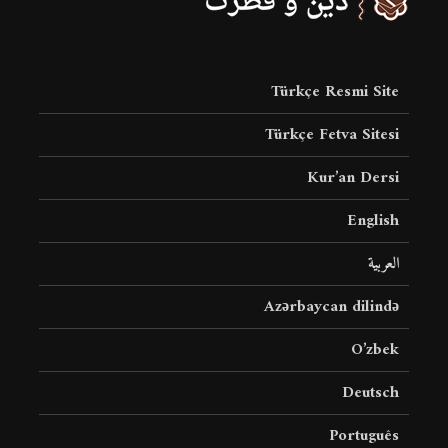
Türkçe Resmi Site
Türkçe Fetva Sitesi
Kur’an Dersi
English
العربية
Azərbaycan dilində
O’zbek
Deutsch
Português