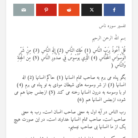
تفسیر سوره ناس
بسم الله الرحمن الرحیم
ن به
مقصود از «کتاب مکنون»
حكم تلا
 مردان
در آیه ۷۸ سوره واقعه
مسّ مص
قُلْ أَعُوذُ بِرَبِّ النَّاسِ
(1)
مَلِكِ النَّاسِ
(2)
إِلَهِ النَّاسِ
(3)
مِنْ شَرِّ
ه
حائض، ن
17 جولای 2026
الْوَسْوَاسِ الْخَنَّاسِ
(4)
الَّذِي يُوَسْوِسُ فِي صُدُورِ النَّاسِ
(5)
مِنَ الْجِنَّةِ
بی‌وضو
18 نمایش ها
وَالنَّاسِ
(
6 آگوست 2026
آیا سوراخ کردن کشتی،
16 نمایش ها
بگو پناه می برم به صاحب تمام انسانها (1) حاکم انسانها (2) اله
 زن دیگری
کشتن آن نوجوان و ساختن
انسانها (3) از شر وسوسه های شیطان موذی به تو پناه می برم (4)
طلاق
دیوار، ارتباطی با علم غیبِ
اذکار قر
د کرد؟
آینده داشت؟
او با وسوسه به درون انسانها رخنه می کند (5) ازجنس جنها هم می
4 آگوست 2026
8 جولای 2026
9 نمایش ها
شود، ازجنس انسانها هم (6)
24 نمایش ها
اهمیت گ
رب الناس در آیه اول به معنی صاحب انسان است. رب به معنی
 فردی
منظور از «وَفق» و حکم
اسلام
صاحب است. صاحب تمام انسانها خداوند است. در این صورت هیچ
کشد، حکم
ساختن یا درخواست آن
29 جولای 2026
یک از ما انسانها بی صاحب نیستیم.
و اجرا
4 جولای 2026
19 نمایش ها
15 نمایش ها