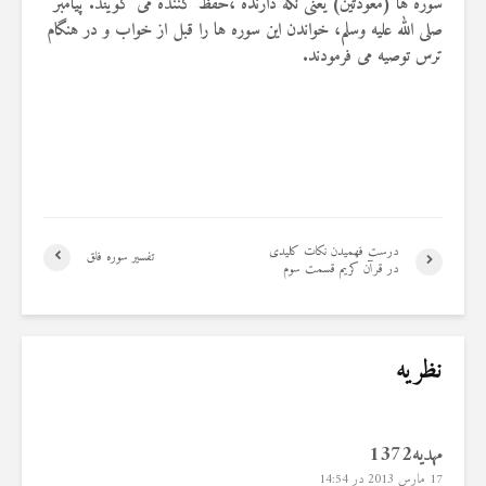
سوره ها (معوذتین) یعنی نگه دارنده ،حفظ کننده می گویند. پیامبر
صلی الله علیه وسلم، خواندن این سوره ها را قبل از خواب و در هنگام
ترس توصیه می فرمودند.
درست فهمیدن نکات کلیدی
تفسیر سوره فلق
در قرآن کریم قسمت سوم
نظریه
مهدیه1372
17 مارس 2013 در 14:54