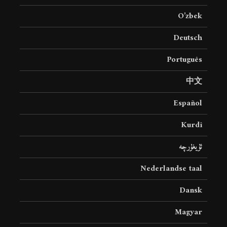
O’zbek
Deutsch
Português
中文
Español
Kurdî
ئۇيغۇرچە
Nederlandse taal
Dansk
Magyar