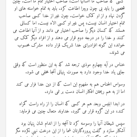
کسی که صاحب ما انسانها است، صاحب اختیار تمام ما است. چنین
شخصی را باید بی چون وچرا اطاعت کرد. باید به تمام خواسته های او
گردن نهاد و از او کمک خواست. چون غیر از خدا کسی صاحب
تمام اختیار انسان نیست، پس غیر او کسی الاه نیست. اما کسانی
هستند که کسان دیگر را صاحب اختیار می دانند و از آنها اطاعت می
کنند و خدا را در درجه دوم قرار می دهند و از افراد دیگر کمک می
خواند، این گونه افرادبرای خدا شریک قرار داده مشرک محسوب
می شوند.
خناس در آیه چهارم موذی ترجمه شد که به این منظور است که وقتی
جایی یاد خدا وجود دارد به صورت پنهانی آنجا مخفی می شود.
وسواس الخناس هم به مفهوم این است که از دین خدا فرار می کند
اما از به هم ریختن افکار انسان دست بر نمی دارد.
در ابتدا ابلیس وبعد هم هر کسی که انسان را از راه راست گمراه
کند، در این گروه قرار می گیرد. خداوند متعال چنین می فرماید:
سپس شيطان آنها را وسوسه كرد تا آنچه را از اندام شان پنهان بود
آشكار سازد و گفت پروردگارتان شما را از اين درخت نهي نكرده مگر