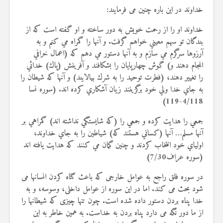
خداوند در این باره چنین می فرمایند:
خداوند او را از رحمت خويش به دور ساخته و او گفته است كه از
بندگان تو سهم معيني خواهم گرفت. و آنها را گمراه مي كنم و به
آرزوها سرگرم مي‏ سازم و به آنها دستور مي‏ دهم كه (اعمال خرافي
انجام دهند و) گوش چهارپايان را بشكافند و آفرينش (پاك) خدائي
را تغيير دهند، (فطرت توحيد را به شرك بيالايند) و آنها كه شيطان را
به جاي خدا ولي خود برگزينند زيان آشكاري كرده ‏اند.
(سوره نسا
4/118-119)
جمعي را هدايت كرده و جمعي را (كه شايستگي نداشته‏ اند) گمراهي بر
آنها مسلم… آنها (كساني هستند كه) شياطين را به جاي خداوند،
اولياي خود انتخاب كردند و چنين گمان مي‏ كنند كه هدايت يافته ‏اند
(
سوره عراف7/30
)
در سوره فلق راجع به عوامل خارجی که باعث گناه کردن انسانها می
شود بحث می کند. اما در این سوره از عوامل داخلی، وسوسه، و به
خدا پناه بردن دستور داده شده است. چون تنها چیزی که شیطانها را
از ما دور نگه می دارد پناه بردن به خداست. به همین خاطر به این