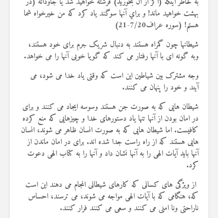
به خاطر اينكه (اگر از آن بخوريد) فرشته خواهيد شد يا جاودانه (در
بهشت خواهيد ماند! و براي آنها سوگند ياد كرد كه من خيرخواه شما
هستم!
(
سوره عر
ا
ف7/20-21)
شیطانها چون گمراه هستند به دنبال شریک جرم برای خود هستند،
وبه گونه ای با آنها رفتار می کند که گویا خوبی آنها را می خواهد.
وجه مشترک بین شیاطین این است که وقتی یاد خدا می شود، می
آیند و خود را پنهان می کنند.
شیطان هایی که به صورت جن هستند وسوسه ایجاد می کنند و برای
در امان بودن از آنها تنها یاد دستورهای خدا و چیزهایی که منع کرده
کافیست. اما شیطان هایی که به صورت انسان ظاهر می شوند، انسان
هایی هستند که از راه راست جدا شده اند. برای در امان ماندن از
آنها باید آیات الهی را به آنها نشان داد و آنها را به کتاب الهی دعوت
کرد.
از ویژگی های کسانی که کارهای شیطانی انجام می دهند این است
که، هنگامی که با آیات الهی مواجه می شوند، می ترسند، احساس
ناراحتی ونا امنی می کنند و سعی می کنند فرار کنند.