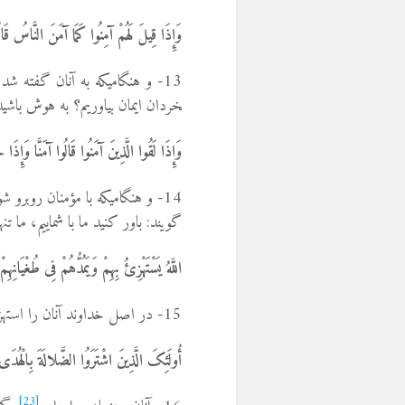
وَإِذَا قِیلَ لَهُمْ آمِنُوا کَمَا آمَنَ النَّاسُ قَالُ
خردان ایمان بیاوریم؟ به هوش باشید ک
وَإِذَا لَقُوا الَّذِینَ آمَنُوا قَالُوا آمَنَّا وَإِذَا خَ
14- و هنگامی­که با مؤمنان روبرو شوند گویند: ما نیز ایمان آورده ایم و آن­گاه که با شیاطین
گویند: باور کنید ما با شماییم، ما تنه
اللَّهُ یَسْتَهْزِئُ بِهِمْ وَیَمُدُّهُمْ فِی طُغْیَانِهِم
15- در اصل خداوند آنان را استهزا می­کند و آنان را در سرکشی شان رها می­کند تا سرگشته بمانند.
أُولَئِکَ الَّذِینَ اشْتَرَوُا الضَّلالَةَ بِالْهُدَى 
[23]