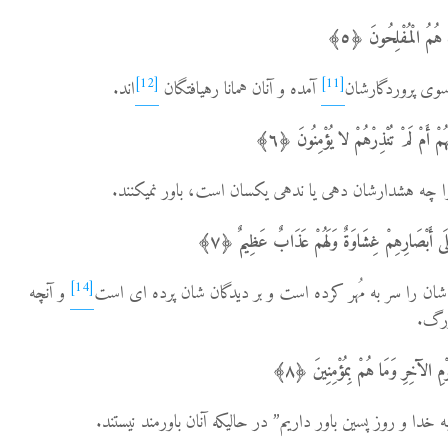
هُمُ الْمُفْلِحُونَ ﴿٥﴾
[12]
[11]
آمده و آنان همانا ره­یافتگان
اند.
َهُمْ أَمْ لَمْ تُنْذِرْهُمْ لا یُؤْمِنُونَ ﴿٦﴾
چه هشدارشان دهی یا ندهی یکسان است، باور نمی­کنند.
َعَلَى أَبْصَارِهِمْ غِشَاوَةٌ وَلَهُمْ عَذَابٌ عَظِیمٌ ﴿٧﴾
[14]
و آن­چه
زرگ.
وْمِ الآخِرِ وَمَا هُمْ بِمُؤْمِنِینَ ﴿٨﴾