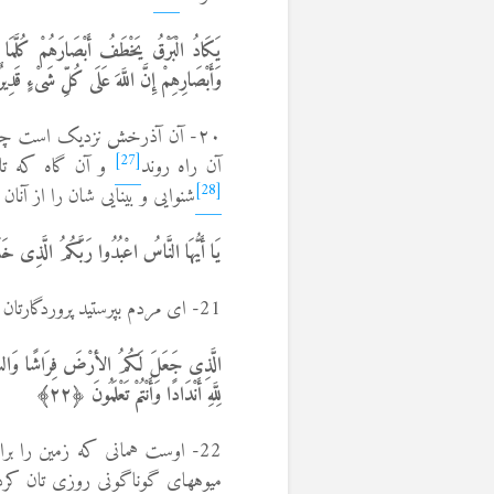
یَکَادُ الْبَرْقُ یَخْطَفُ أَبْصَارَهُمْ کُلَّمَا أ
وَأَبْصَارِهِمْ إِنَّ اللَّهَ عَلَى کُلِّ شَیْءٍ قَدِیرٌ
۲۰- آن آذرخش نزدیک است چش
[27]
آن راه روند
و آن گاه که ت
[28]
شنوایی و بینایی شان را از آنان
یَا أَیُّهَا النَّاسُ اعْبُدُوا رَبَّکُمُ الَّذِی خَلَق
21- ای مردم بپرستید پروردگارتان را که شما را و پیشینیان تان را آفرید، باشد که پرهیزگار شوید.
الَّذِی جَعَلَ لَکُمُ الأرْضَ فِرَاشًا وَالسَّمَاءَ
لِلَّهِ أَنْدَادًا وَأَنْتُمْ تَعْلَمُونَ ﴿٢٢﴾
22- اوست همانی که زمین را برا
میوه­های گوناگونی روزی تان کرد 