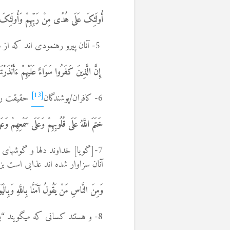
أُولَئِکَ عَلَى هُدًى مِنْ رَبِّهِمْ وَأُولَئِکَ 
5- آنان پیرو رهنمودی اند که از سوی پروردگارشان
إِنَّ الَّذِینَ کَفَرُوا سَوَاءٌ عَلَیْهِمْ ءَأَنْذَرْت
[13]
6- کافران/پوشندگان
حقیقت را 
خَتَمَ اللَّهُ عَلَى قُلُوبِهِمْ وَعَلَى سَمْعِهِمْ و
7-[گویا] خداوند دلها و گوشهای شان را سر به مُهر کرده است و بر دیدگان شان پرده ای است
آنان سزاوار شده اند عذابی است ب
وَمِنَ النَّاسِ مَنْ یَقُولُ آمَنَّا بِاللَّهِ وَبِالْیَ
8- و هستند کسانی که می­گویند “به خدا و روز پسین باور داریم” در حالی­که آنان باورمند نیستند.