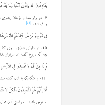
یُخَادِعُونَ اللَّهَ وَالَّذِینَ آمَنُوا وَمَا یَخْدَع
9- در برابر خدا و مؤمنان رفتاری فریبکارانه دارند
[16]
را نمی­دانند.
فِی قُلُوبِهِمْ مَرَضٌ فَزَادَهُمُ اللَّهُ مَرَضًا وَ
چه که دروغ گفته اند سزاوار عذا
وَإِذَا قِیلَ لَهُمْ لا تُفْسِدُوا فِی الأرْضِ قَال
11- و هنگامی­که به آنان گفته می­شود در روی زمین فساد برپا نکنید
أَلا إِنَّهُمْ هُمُ الْمُفْسِدُونَ وَلَکِنْ لا یَشْع
به هوش باشید، به راستی آنان همان ف