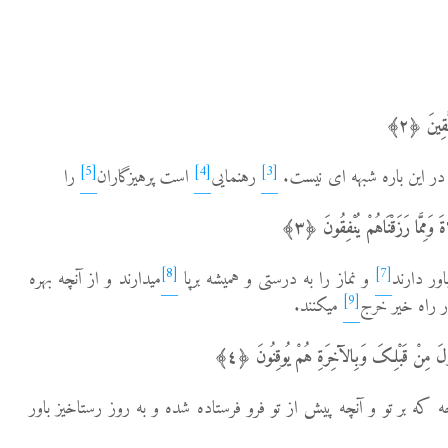
قِینَ ﴿٢﴾
[5]
[4]
[3]
ر این باره شبهه ای نیست.
رهنمایی
است پرهیزگاران
را
 وَمِمَّا رَزَقْنَاهُمْ یُنْفِقُونَ ﴿٣﴾
[8]
[7]
ور دارند
و نماز را به درستی و همیشه برپا
می­دارند و از آن­چه بهره
[9]
در راه خیر خرج
می­کنند.
أُنْزِلَ مِنْ قَبْلِکَ وَبِالآخِرَةِ هُمْ یُوقِنُونَ ﴿٤﴾
­چه که بر تو و آن­چه پیش از تو فرو فرستاده شده و به روز رستاخیز باور