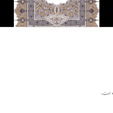
27 نمایش ها
شوهرم به سراغ زن دیگری
رفته، اما مرا طلاق
نمی‌دهد. چه باید کرد؟
19 جولای 2026
22 نمایش ها
آیا اگر مسلمانی فردی
غیرمسلمان را بکشد، حکم
قصاص درباره او اجرا
می‌شود؟
19 جولای 2026
36 نمایش ها