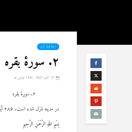
ترجمۀ قرآن کریم
۲. سورۀ بقره
27 اکتبر 2023
1301 نمایش ها
۲.
سورۀ بقره
در مدینه نازل شده است. ۲۸۶ آیه است.
بِسْمِ اللَّهِ الرَّحْمَنِ الرَّحِیم