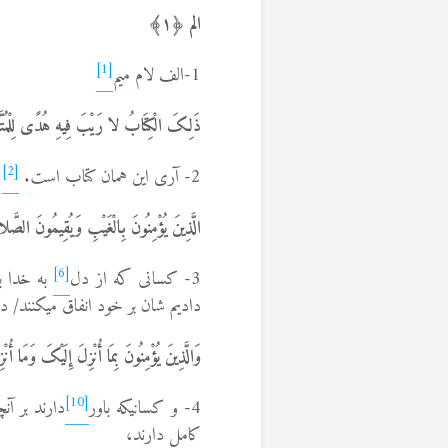
الم ﴿١﴾
[1]
1-الف لام میم
ذَلِکَ الْکِتَابُ لا رَیْبَ فِیهِ هُدًى لِلْمُتَّ
[2]
2- آری این همان کتاب است.
د
الَّذِینَ یُؤْمِنُونَ بِالْغَیْبِ وَیُقِیمُونَ الصَّلاةَ
[6]
3- کسانی که از دل
به خدا با
دادیم شان بر خود انفاق می­کنند/ 
وَالَّذِینَ یُؤْمِنُونَ بِمَا أُنْزِلَ إِلَیْکَ وَمَا 
[10]
4- و کسانی­که باور
دارند بر آن
کامل دارند،