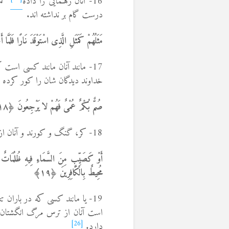
16- آنان رهنمایی را داده
گمر
درست گام بر نداشته اند.
مَثَلُهُمْ کَمَثَلِ الَّذِی اسْتَوْقَدَ نَارًا فَلَمّ
17- مانند آنان مانند کسی است 
خداوند دیدگان شان را کور کرده و خ
صُمٌّ بُکْمٌ عُمْیٌ فَهُمْ لا یَرْجِعُونَ ﴿١٨﴾
18- کر، گنگ و کورند و آنان از راه­شان باز نمی­گردند.
أَوْ کَصَیِّبٍ مِنَ السَّمَاءِ فِیهِ ظُلُمَاتٌ وَ
مُحِیطٌ بِالْکَافِرِینَ ﴿١٩﴾
19- یا مانند کسی که در باران تندی گیر مانده که از آسمان می­بارد در آن تاریکی­ها، تندر و آذرخش
است آنان از ترس مرگ انگشتان ش
[26]
دارد.