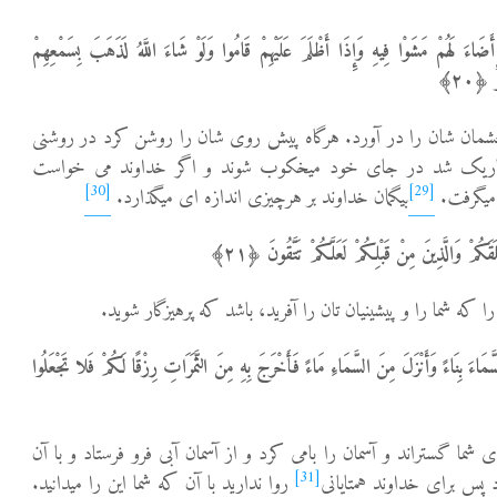
َضَاءَ لَهُمْ مَشَوْا فِیهِ وَإِذَا أَظْلَمَ عَلَیْهِمْ قَامُوا وَلَوْ شَاءَ اللَّهُ لَذَهَبَ بِسَمْعِهِمْ
 ﴿٢٠﴾
مان شان را در آورد. هرگاه پیش روی شان را روشن کرد در روشنی
اریک شد در جای خود میخکوب شوند و اگر خداوند می خواست
[30]
[29]
 می­گرفت.
بی­گمان خداوند بر هرچیزی اندازه ای میگذارد.
َکُمْ وَالَّذِینَ مِنْ قَبْلِکُمْ لَعَلَّکُمْ تَتَّقُونَ ﴿٢١﴾
 بِنَاءً وَأَنْزَلَ مِنَ السَّمَاءِ مَاءً فَأَخْرَجَ بِهِ مِنَ الثَّمَرَاتِ رِزْقًا لَکُمْ فَلا تَجْعَلُوا
ی شما گستراند و آسمان را بامی کرد و از آسمان آبی فرو فرستاد و با آن
[31]
پس برای خداوند همتایانی
روا ندارید با آن که شما این را می­دانید.