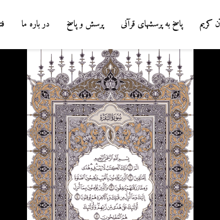
ن کریم
پاسخ به پرسشهای قرآنی
پرسش و پاسخ
در باره ما
فت
درباره سنگ زدن به
شیطان و دویدن مردان
میان صفا و مروه
20 جولای 2026