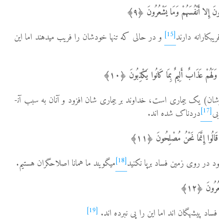
ُونَ إِلا أَنْفُسَهُمْ وَمَا یَشْعُرُونَ ﴿٩﴾
[15]
و در حالی که تنها خودشان را فریب می­دهند اما این
لَهُمْ عَذَابٌ أَلِیمٌ بِمَا کَانُوا یَکْذِبُونَ ﴿١٠﴾
10- در دل­های شان(از روی کفرشان) یک بیماری است، خداوند بر بیماری شان افزود و آنان به سبب آن­
[17]
بی
دردناک شده اند.
ُوا إِنَّمَا نَحْنُ مُصْلِحُونَ ﴿١١﴾
[18]
می­گویند ما همانا اصلاحگران هستیم.
ُرُونَ ﴿١٢﴾
[19]
ساد پیشه­گان اند اما این را پی نبرده اند.