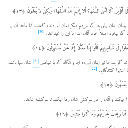
وا أَنُؤْمِنُ کَمَا آمَنَ السُّفَهَاءُ أَلا إِنَّهُمْ هُمُ السُّفَهَاءُ وَلَکِنْ لا یَعْلَمُونَ ﴿١٣﴾
13- و هنگامی­که به آنان گفته شد چنان ایمان بیاورید که مردم دیگر ایمان آوردند، گفتند: آیا مانند آن بی­
[20]
ه بی­خرد اصلاً خود آنان اند اما این را نمی­دانند.
لَوْا إِلَى شَیَاطِینِهِمْ قَالُوا إِنَّا مَعَکُمْ إِنَّمَا نَحْنُ مُسْتَهْزِئُونَ ﴿١٤﴾
[21]
شان تنها باشند
[22]
ا استهزا کنندگانیم.
ْ یَعْمَهُونَ ﴿١٥﴾
فَمَا رَبِحَتْ تِجَارَتُهُمْ وَمَا کَانُوا مُهْتَدِینَ ﴿١٦﴾