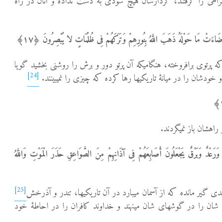
اهی را گرفتند، کردارشان هیچ سودی به دست نداده و آنان در راه
َا أَضَاءَتْ مَا حَوْلَهُ ذَهَبَ اللَّهُ بِنُورِهِمْ وَتَرَکَهُمْ فِی ظُلُمَاتٍ لا یُبْصِرُونَ ﴿١٧﴾
که پرتوی برافروخته، هنگامی­که آن پرتو دور و برش را روشنی بخشید گویا
[24]
ودشان را در میانۀ تاریکی­ها رها کرده که چیزی را نمی­بینند.
رَعْدٌ وَبَرْقٌ یَجْعَلُونَ أَصَابِعَهُمْ فِی آذَانِهِمْ مِنَ الصَّوَاعِقِ حَذَرَ الْمَوْتِ وَاللَّهُ
[25]
ان را در گوش­های شان می­نهند و خداوند کافران را در احاطۀ خود