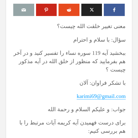
معنی تغییر خلقت الله چیست؟
سؤال: با سلام و احترام
مقصود از «کتاب مکنون»
حكم تلاوت قرآ
ن
در آیه ۷۸ سوره واقعه
مسّ مصحف ب
ببخشید آیه 119 سوره نساء را تفسیر کنید و در آخر
حائض، نفساء
17 جولای 2026
بی‌وضو
18 نمایش ها
هم بفرمایید که منظور از خلق الله در آیه مذکور
6 آگوست 2026
چیست ؟
آیا سوراخ کردن کشتی،
15 نمایش ها
یگری
کشتن آن نوجوان و ساختن
با تشکر فراوان: آلان
دیوار، ارتباطی با علم غیبِ
اذکار قران کری
؟
آینده داشت؟
4 آگوست 2026
karimi
69
@gmail.com
8 جولای 2026
8 نمایش ها
23 نمایش ها
جواب: و علیکم السلام و رحمة الله
اهمیت گواهی 
منظور از «وَفق» و حکم
اسلام
حکم
ساختن یا درخواست آن
برای درست فهمیدن آیه کریمه آیات مرتبط را با
29 جولای 2026
ا
4 جولای 2026
18 نمایش ها
هم بررسی کنیم:
15 نمایش ها