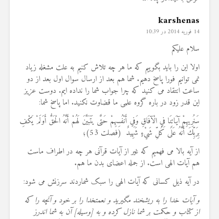
karshenas
14 فوریه 2014 در 10:39
سلام علیکم
اولا این را باید بگوییم که ما هر چه تلاش کنیم به علت مشغله زیاد
نمی توانیم فورا پاسخ دهیم. شما هم بعد از ارسال سوال اول بعد از دو
ساعت انتقاد می کنید که چرا جواب شما را نداده ایم. دوست عزیز
این قدر زود در باره گروه علمی ما قضاوت نکنید. اما پاسخ شما:
سَنُرِيهِمْ آيَاتِنَا فِي الْآفَاقِ وَفِي أَنْفُسِهِمْ حَتَّى يَتَبَيَّنَ لَهُمْ أَنَّهُ الْحَقُّ أَوَلَمْ يَكْفِ
بِرَبِّكَ أَنَّهُ عَلَى كُلِّ شَيْءٍ شَهِيدٌ (فصلت 53)؛
از آیه بالا می فهمیم که غیر از آیات قرآنی هر چه در اطراف ماست
هم آیات الهی است. از جمله اعضای بدن ما هم.
در آیه ذیل کسانی که آیات الهی را سبک شماردند سرزنش می شود:
و آيات خدا را به ريشخند مگيريد و نعمت‏خدا را بر خود و آنچه را كه
از كتاب و حكمت بر شما نازل كرده و به [وسيله] آن به شما اندرز