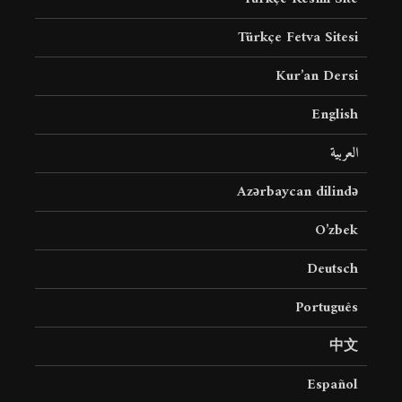
Türkçe Fetva Sitesi
Kur’an Dersi
English
العربية
Azərbaycan dilində
O’zbek
Deutsch
Português
中文
Español