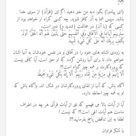
بَعِيدٍ
(ای پیامبر!) بگو: «به من خبر دهید اگر این (قرآن) از سوی خدا
باشد, سپس شما به آن کافر شوید, چه کسی گمراه تر خواهد بود از
کسی که (با آن) در مخالفت (شدید و) دور است.
سَنُرِيهِمْ آيَاتِنَا فِي الْآفَاقِ وَفِي أَنْفُسِهِمْ حَتَّىٰ يَتَبَيَّنَ لَهُمْ أَنَّهُ الْحَقُّ ۗ أَوَلَمْ
يَكْفِ بِرَبِّكَ أَنَّهُ عَلَىٰ كُلِّ شَيْءٍ شَهِيدٌ
به زودی نشانه های خود را در آفاق و در نفس خودشان به آنها نشان
خواهیم داد, تا برای آنها روشن گردد که او حق است, آیا کافی نیست
که پروردگارت بر همه چیز گواه است؟!
أَلَا إِنَّهُمْ فِي مِرْيَةٍ مِنْ لِقَاءِ رَبِّهِمْ ۗ أَلَا إِنَّهُ بِكُلِّ شَيْءٍ مُحِيطٌ
آگاه باش, که آنها از لقای پروردگارشان در شک اند, وآگاه باش که
او به همه چیز احاطه دارد.
آیا از آیات بالا می فهمیم که غیر از آیات قرآنی هر چه در اطراف
ماست هم آیات الهی است؟! که نیست !
لطفا به این تناقض پاسخ بفرمایید؟!!
با تشکر فراوان