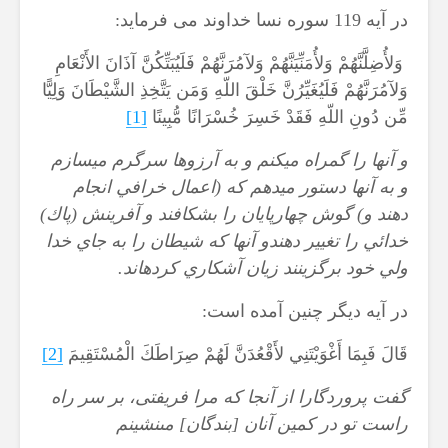
در آیه 119 سوره نسا خداوند می فرماید:
وَلأُضِلَّنَّهُمْ وَلأُمَنِّيَنَّهُمْ وَلآمُرَنَّهُمْ فَلَيُبَتِّكُنَّ آذَانَ الأَنْعَامِ
وَلآمُرَنَّهُمْ فَلَيُغَيِّرُنَّ خَلْقَ اللّهِ وَمَن يَتَّخِذِ الشَّيْطَانَ وَلِيًّا
مِّن دُونِ اللّهِ فَقَدْ خَسِرَ خُسْرَانًا مُّبِينًا
[1]
و آنها را گمراه ميكنم و به آرزوها سرگرم مي‏سازم
و به آنها دستور مي‏دهم كه (اعمال خرافي انجام
دهند و) گوش چهارپايان را بشكافند و آفرينش (پاك)
خدائي را تغيير دهندو آنها كه شيطان را به جاي خدا
ولي خود برگزينند زيان آشكاري كرده‏اند.
در آیه دیگر چنین آمده است:
قَالَ فَبِمَا أَغْوَيْتَنِي لأَقْعُدَنَّ لَهُمْ صِرَاطَكَ الْمُسْتَقِيمَ
[2]
گفت پروردگارا از آنجا كه مرا فريفتى، بر سر راه
راست تو در كمين آنان [بندگان‏] مى‏نشينم‏