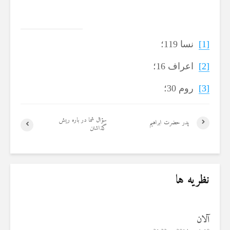
[1]
نسا 119؛
[2]
اعراف 16؛
[3]
روم 30؛
سؤال شما در باره ریش
پدر حضرت ابراهیم
گذاشتن
نظریه ها
آلان