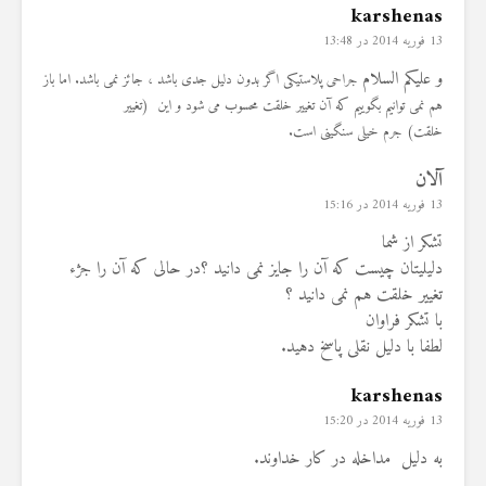
karshenas
13 فوریه 2014 در 13:48
و علیکم السلام
جراحی پلاستیکی اگر بدون دلیل جدی باشد ، جائز نمی باشد. اما باز
هم نمی توانیم بگوییم که آن تغییر خلقت محسوب می شود و این (تغییر
خلقت)
جرم
خیلی سنگینی است.
آلان
13 فوریه 2014 در 15:16
تشکر از شما
دلیلیتان چیست که آن را جایز نمی دانید ؟در حالی که آن را جژء
تغییر خلقت هم نمی دانید ؟
با تشکر فراوان
لطفا با دلیل نقلی پاسخ دهید.
karshenas
13 فوریه 2014 در 15:20
به دلیل مداخله در کار خداوند.