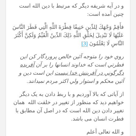
و در آیه شریفه دیگر که مرتبط با دین الله است
چنین آمده است:
فأَقِمْ وَجْهَكَ لِلدِّينِ حَنِيفًا فِطْرَةَ اللَّهِ الَّتِي فَطَرَ النَّاسَ
عَلَيْهَا لَا تَبْدِيلَ لِخَلْقِ اللَّهِ ذَلِكَ الدِّينُ الْقَيِّمُ وَلَكِنَّ أَكْثَرَ
النَّاسِ لَا يَعْلَمُونَ
[3]
روي خود را متوجه آئين خالص پروردگار كن اين
فطرتي است كه خداوند انسانها را بر آن
آفريده
دگرگوني در آفرينش خدا نيست
اين است دين و
آئين محكم و استوار ولي اكثر مردم نمي‏دانند.
از آیاتی که بالا آوردیم و با ربط دادن به یک دیگر
خواهیم دید که منظور از تغییر در خلقت الله همان
تغییر دادن دین الله است که در اصل آن مطابق با
فطرت انسان می باشد.
و الله تعالی أعلم