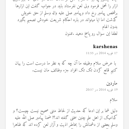
ازار را تحمل فرمود ولی لعن نفرستاد باید در جواب گفت این ازارها
برشخص پیامبر رخ داد وپیامبر صلی علیه واله وسلم از حق خویش
گذشت اما ایا میتواند در باره احکام شریعت خودش تصمیم بگیرد
بدون الهام
لطفا این سوال رو پاسخ دهید .ممنون
karshenas
17 فوریه 2014 در 11:55
با عرض سلام وظیفه ما آن چه که به نظر ما درست است را بیان
کنیم قانع کردن تک تک افراد جزء وظائف مان نیست.
ماردین
19 فوریه 2014 در 20:57
سلام
دلیل شما بر این ادعا که حدیث از لحاظ متنی صحیح نیست چیست؟ و
کدامیک از اهل علم چنین سخنی گفته اند؟! ضمنا پیامبر صلی الله علیه
وسلم بعضی از دشمنانش را بخاطر اذیت و آزار لعن کرده اند که ظاهرا