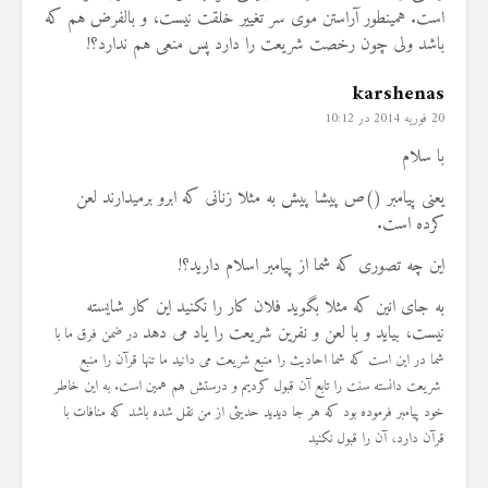
است. همینطور آراستن موی سر تغییر خلقت نیست، و بالفرض هم که
باشد ولی چون رخصت شریعت را دارد پس منعی هم ندارد؟!
karshenas
20 فوریه 2014 در 10:12
با سلام
یعنی پیامبر ()ص پیشا پیش به مثلا زنانی که ابرو برمیدارند لعن
کرده است.
این چه تصوری که شما از پیامبر اسلام دارید؟!
به جای انین که مثلا بگوید فلان کار را نکنید این کار شایسته
نیست، بیاید و با لعن و نفرین شریعت را یاد می دهد
در ضمن فرق ما با
شما در این است که شما احادیث را منبع شریعت می دانید ما تنها قرآن را منبع
شریعت دانسته سنت را تابع آن قبول کردیم و درستش هم همین است. به این خاطر
خود پیامبر فرموده بود که هر جا دیدید حدیثی از من نقل شده باشد که منافات با
قرآن دارد، آن را قبول نکنید