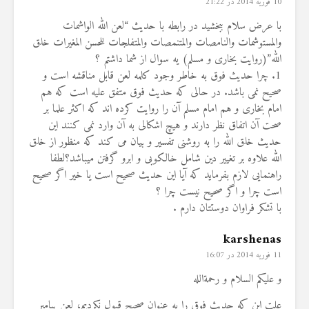
10 فوریه 2014 در 21:22
با عرض سلام ببخشید در رابطه با حدیث “لعن الله الواشمات
والمستوشمات والنامصات والمتنمصات والمتفلجات للحسن المغیرات خلق
الله”(روایت بخاری و مسلم) یه سوال از شما داشتم ؟
1. چرا حدیث فوق به خاطر وجود کلمه لعن قابل مناقشه است و
صحیح نمی باشد. در حالی که حدیث فوق متفق علیه است که هم
امام بخاری و هم امام مسلم آن را روایت کرده اند که اکثر علما بر
صحت آن اتفاق نظر دارند و هیچ اشکالی به آن وارد نمی کنند این
حدیث خلق الله را به روشنی تفسیر و بیان می کند که منظور از خلق
الله علاوه بر تغییر دین شامل خالکوبی و ابرو گرفتن میباشد؟لطفا
راهنمایی لازم بفرماید که آیا این حدیث صحیح است یا خیر اگر صحیح
است چرا و اگر صحیح نیست چرا ؟
با تشکر فراوان دوستتان دارم .
karshenas
11 فوریه 2014 در 16:07
و علیکم السلام و رحمةالله
علت این که حدیث فوق را به عنوان صحیح قبول نکردیم، لعن پیامبر