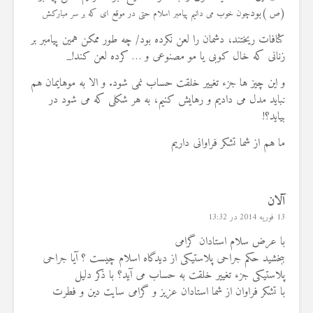
(
)بود
ص
چون خوب می دانیم پیامبر اسلام حتی در موقع ای که بر سر مبارکش
کثافات ریختند، دشمان را لعن نکرده بود/ چه طور ممکن همین پیامبر بر
زنانی که خال کوبی یا مو مصنوعی و … کرده لعن کند!_
و این چیز ها جزء تغییر خلقت حساب نمی شود. و الا به موهایمان هم
نباید مدل می دادیم و رهایش کنیم، به هر شکلی که می شود در
بیاید؟!
ما هم از شما تشکر فراوانی داریم
آلان
13 فوریه 2014 در 13:32
با عرض سلام استادان گرامی
ببخشید حکم جراحی پلاستیکی از دیدگاه اسلام چیست ؟ آیا جراحی
پلاستیکی جزء تغییر خلقت به حساب می آید؟ با ذکر دلیل
با تشکر فراوان از شما استادان عزیز و گرامی سایت دین و فطرت