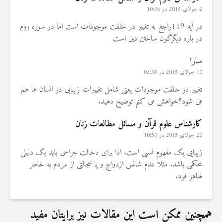
2 جولای 2015 در 10:36
در آیه 119راجع به تغییر در خلقت موجودات است اما در سوره روم
در باره دیگرگون ساختن دین است
سارا
10 جولای 2015 در 02:38
تغيير در خلقت موجودات يعنى شامل تغييرات زيبايى در انسان ها هم
مى شود؟خواهش مى كنم توضيح دهيد.
کارشناس علوم قرآن و مسائل مطالعات زنان
22 جولای 2015 در 10:50
زیبایی یک مفهوم نسبی است. اذا برای دخالت جراحی باید یک دلیلی
محکمی باشد. مثلا عدم شانس ازدواج و یا خجالتی از مردم به خاطر
ظاهر فرد.
همچنین ممکن است این مقالات نیز برایتان مفید