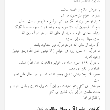
30 ژوئن 2015 در 02:55
با عرض سلام و خسته نباشيد
عذر مى خوام مزاحمتون مى شم
ممنون از جوابتون،اما فكر مى كنم نتونستم منظورمو درست انتقال
بدم،شما فرمودين آيه ٣٠ سوره روم و آيه ١١٩ سوره نساء با يكديگر
ارتباط معناى دارند و مراد از خلق الله در هر دو آيه دين الله
است،سوال بنده اين است:
اگر مراد از خلق الله در هردو آيه دين خداوند باشد
ما در آيه ٣٠ سوره روم مى خوانيم ( لا تبديل لخلق الله) يعنى تبديلى
وجود ندارد
انا در آيه ١١٩ سوره نساء مى خوانيم (فلنغيرن خلق الله)خلقت
خداوند را تغيير مى دهند
چطور يك چيز برايش تبديلى وجود ندارد اما در عين حال قابل تغيير
است
خواهش مى كنم پاسخ دهيد،تفسير اين آيات برايم اهميت زيادى دارند و
مدت هاست در اين باره تحقيق مى كنم
با تشكر از شما
کارشناس علوم قرآن و مسائل مطالعات زنان