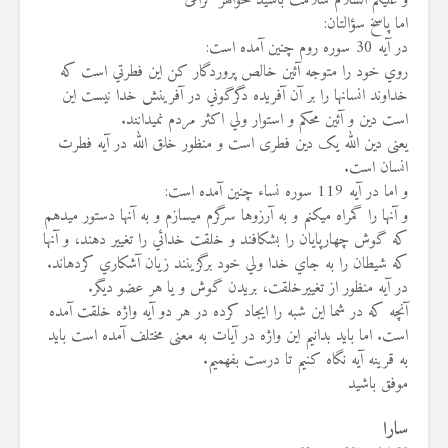
و علیکم السلام سلامت باشید خواهر گرامی
اما پاسخ سؤالتان:‏
در آیه 30 سوره روم چنین آمده است:‏
روي خود را متوجه آئين خالص پروردگار كن اين فطرتي است كه
‏خداوند انسانها را بر آن آفريده دگرگوني در آفرينش خدا نيست اين
است ‏دين و آئين محكم و استوار ولي اكثر مردم نمي‏دانند.‏
یعنی دین الله یک دین فطری است و منظور خلق الله در آیه فطرت
‏انسان است. ‏
و اما در آیه 119 سوره نساء چنین آمده است:‏
و آنها را گمراه ميكنم و به آرزوها سرگرم مي‏سازم و به آنها دستور ‏مي‏دهم
كه گوش چهارپايان را بشكافند و خلقت خدائي را تغيير دهند، و ‏آنها
كه شيطان را به جاي خدا ولي خود برگزينند زيان آشكاري كرده‏اند.‏
در آیه منظور از تغییرخلقت، بریدن گوش و یا هر عضو دیگر.‏
آنچه که در شما این شبه را ایجاد کرده در هر دو آیه واژه خلقت آمده
‏است. اما باید بدانیم این واژه در آیات به معنی مختلف آمده است باید
به ‏قرینه آیه نگاه کنیم تا درست بفهمیم. ‏
موفق باشید
سارا