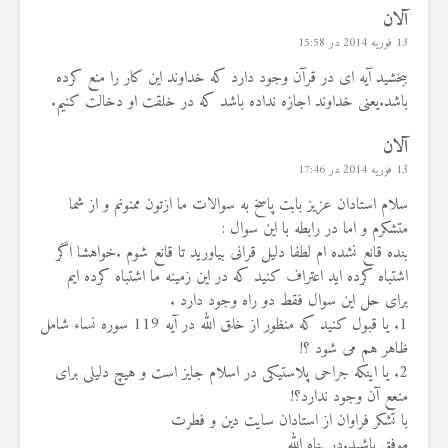
آلان
13 فوریه 2014 در 15:58
ببخشید آیه ای در قرآن وجود دارد که خداوند این کار را منع کرده
باشد.یعنی خداوند اجازه نداده باشد که در خلقت او دخالت کنیم.
آلان
13 فوریه 2014 در 17:46
سلام استادان عزیز بابت پاسخ به سوالات ما ازتون ممنونم و از شما
متشکرم و اما در رابطه با این سوال :
بنده قانع نشده ام لطفا دلیل قرانی بیاورید تا قانع شوم .خواهشا اگر
اشتباه کرده اید اعتراف کنید که در این زمینه ما اشتباه کرده ایم
برای حل این سوال فقط دو راه وجود دارد .
1. یا قبول کنید که منظور از خلق الله در آیه 119 سوره نساء شامل
ظاهر هم می شود ؟!
2. یا اینکه جراحی پلاستیکی در اسلام جایز است و هیچ دلیلی برای
منعع آن وجود ندارد؟!
با تشکر فراوان از استادان سایت دین و فطرت
موفق باشید.در پناه الله