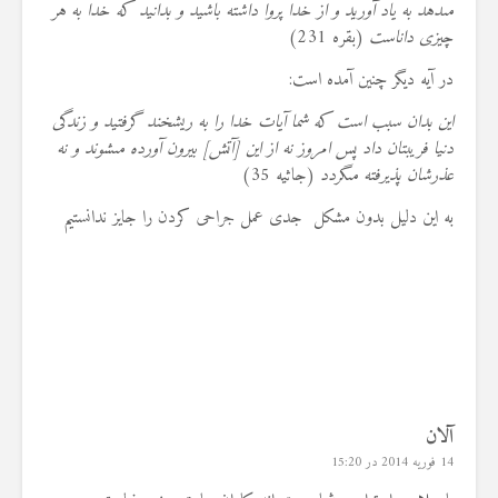
مى‏دهد به ياد آوريد و از خدا پروا داشته باشيد و بدانيد كه خدا به هر
چيزى داناست
(بقره 231)
در آیه دیگر چنین آمده است:
اين بدان سبب است كه شما آيات خدا را به ريشخند گرفتيد و زندگى
دنيا فريبتان داد پس امروز نه از اين [آتش] بيرون آورده مى‏شوند و نه
عذرشان پذيرفته مى‏گردد
(جاثیه 35)
به این دلیل بدون مشکل جدی عمل جراحی کردن را جایز ندانستیم
آلان
14 فوریه 2014 در 15:20