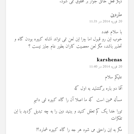
دیگر فعل خالق جواز بر مخلوق نمی شود.
ماردین
20 فوریه 2014 در 11:35
با سلام مجدد
خوب این رو قبول اما چرا این لعن نمی تواند نشانه کبیره بودن گناه و
تحذیر باشد، مگر لعن معصیت کاران بطور عام جایز نیست ؟
karshenas
20 فوریه 2014 در 11:40
علیکم سلام
آقا دو باره برگشتید به اول که
مسأله همین است که ما اصلا آن را گناه کبیره نمی دانیم
تورا خدا یک کم تعقل کنید و ببنید دین را به چه تبدیل کردید با این
تفکرات
مگر به این راحتی می شود هر جه را گناه کبیره شمارد؟!