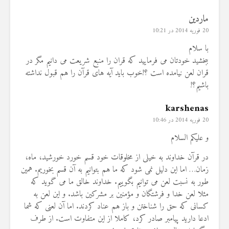
ماردین
20 فوریه 2014 در 10:21
با سلام
ببخشید خودتان می فرمایید که قران را منبع شریعت می دانیم مگر در
قران لعن نیامده است ؟!خوب باید آیه های قرآن را هم قبول نداشته
باشیم؟!
karshenas
20 فوریه 2014 در 10:46
و علیکم السلام
در قرآن خداوند به خیلی از مخلوقات خود قسم خورد خورشید، ماه،
زمان… اما این دلیل نمی شود که ما هم بتوانیم به آن قسم بخوریم. همین
طور به نسبت لعن می توانیم بگوییم. خداوند خالق ما می گوید که
مثلا لعن خدا و فرشتگان و مؤمنین بر مشرکین باشد. و این لعن به
کسانی که حق را شناختن و باز هم عناد کردند. اما آن لعنی که شما
ادعا دارید پیامبر صادر کرد، کاملا از این متفاوت است. از طرف