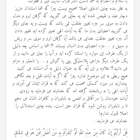
با سلام و احترام به شما دست اندرکاران سایت دین و فطرت
به نظر بنده چنین ادعایی اصلا صحیح نیست چرا که شما استادان عزیز
دچار ضد و نقیض شده اید یه جایی می گویید که گرفتن ابرو و مدل
دادن به موی سر جزء تغییر خلقت نمی باشد که نیست و یه جای دیگر
می گویید اعضای بدن ما که به آیات الهی تعبیر کرده اید تغییر دادن
آن جزء تغییر خلقت خدایی می باشد آیا گرفتن ابرو و موی سر و ریش
و سبیل و … جزء اعضای بدن انسان نیستند ؟! شما بر اساس چه دلیلی
از یک طرف این موارد را استثنا کرده اید و آنها را جایز می دانید و از
یک طرف دیگر جراجی پلاستیکی بینی یا گوش و … را ناجایز و حرام
می دانید؟! علاوه بر این آیه که به عنوان دلیل به آن استناد می کنید
هیچ ربطی به این موضوع ندارد چرا که اگر به آیات قبل و بعد نگاهی
بیندازید در مورد کسانی صحبت می کند که به قران ایمان نمی آورند و
آیات الهی را به ریشخند گرفته اند که خداوند می فرماید به زودی
آیات خودمان را در آفاق و انفس به ناباوران و کافران نشان می دهیم
تا بر ناباوران روشن شود که قران حق است. بنده چنین استدلالی را
اصلا قبول ندارم!
خداوند می فرمایند :
قُلْ أَرَأَيْتُمْ إِنْ كَانَ مِنْ عِنْدِ اللَّهِ ثُمَّ كَفَرْتُمْ بِهِ مَنْ أَضَلُّ مِمَّنْ هُوَ فِي شِقَاقٍ