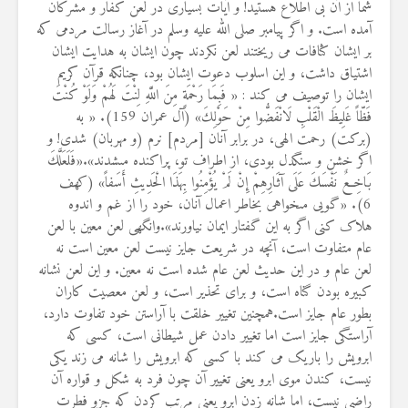
شما از آن بی اطلاع هستید! و آیات بسیاری در لعن کفار و مشرکان
آمده است. و اگر پیامبر صلی الله علیه وسلم در آغاز رسالت مردمی که
بر ایشان کثافات می ریختند لعن نکردند چون ایشان به هدایت ایشان
اشتیاق داشت، و این اسلوب دعوت ایشان بود، چنانکه قرآن کریم
ایشان را توصیف می کند : « فَبِمَا رَحْمَةٍ مِنَ اللَّهِ لِنْتَ لَهُمْ وَلَوْ كُنْتَ
فَظّاً غَلِيظَ الْقَلْبِ لَانْفَضُّوا مِنْ حَوْلِكَ» (آل عمران 159). « به
(برکت) رحمت الهى، در برابر آنان [مردم‏] نرم (و مهربان) شدى! و
اگر خشن و سنگدل بودى، از اطراف تو، پراکنده مى‏شدند».«فَلَعَلَّكَ
بَاخِعٌ نَفْسَكَ عَلَى آثَارِهِمْ إِنْ لَمْ يُؤْمِنُوا بِهَذَا الْحَدِيثِ أَسَفاً» (کهف
6). «گويى مى‏خواهى بخاطر اعمال آنان، خود را از غم و اندوه
هلاک کنى اگر به اين گفتار ايمان نياورند».وانگهی لعن معین با لعن
عام متفاوت است، آنچه در شریعت جایز نیست لعن معین است نه
لعن عام و در این حدیث لعن عام شده است نه معین. و این لعن نشانه
کبیره بودن گناه است، و برای تحذیر است، و لعن معصیت کاران
بطور عام جایز است.همچنین تغییر خلقت با آراستن خود تفاوت دارد،
آراستگی جایز است اما تغییر دادن عمل شیطانی است، کسی که
ابرویش را باریک می کند با کسی که ابرویش را شانه می زند یکی
نیست، کندن موی ابرو یعنی تغییر آن چون فرد به شکل و قواره آن
راضی نیست، اما شانه زدن ابرو یعنی مرتب کردن که جزو فطرت