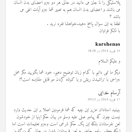
پلاستیکی را نا جایز می دانید در حالی هر دو جزو اعضای بدن انسان
می باشند و اعضای بدن انسان هم به تعبیر شما جزو آیات الهی می
باشد ؟
لطفا به این سوال پاسخ دهید.خواهشا تفره نرید .
با تشکر فراوان
karshenas
15 فوریه 2014 در 18:28
و علیکم السلام
دیگر ما نمی دانیم با کدام زبان توضیح دهیم. خود شما بگویید مگر عمل
جراحی با تراشیدن ریش و یا کوتاه کردن مو قابل مقایسه است؟!
آرسام خدایی
17 فوریه 2014 در 09:53
ببینید استادان عزیز این چیه که شما فرمودین اصلا بر این حدیث وارد
نیست چون که پیامبر صلی علیه وسلم در بیان حکم اینها از خودشون
لعن نفرستادن بلکه این یک حکم شرعی است وجزو تعلیمات است اما
اینکه چطور پیامبر حاضر به لعن فرستادن شدن در حالی که بزرگترین