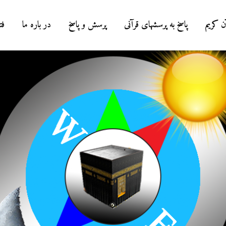
ن کریم
پاسخ به پرسشهای قرآنی
پرسش و پاسخ
در باره ما
فت
درباره سنگ زدن به
شیطان و دویدن مردا
میان صفا و مروه
20 جولای 2026