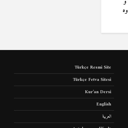
و
وه
Türkçe Resmi Site
Türkçe Fetva Sitesi
Kur’an Dersi
English
العربية