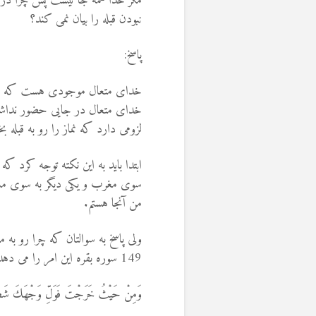
مگر خدا همه جا نیست پس چرا در موق
نبودن قبله را بیان نمی کند؟
پاسخ:
خدای متعال موجودی هست که نمی ت
خدای متعال در جایی حضور نداشته
لزومی دارد که نماز را رو به قبله بخو
سوی مغرب و یکی دیگر به سوی مشر
من آنجا هستم.
ولی پاسخ به سوالتان که چرا رو به
149 سوره بقره این امر را می دهد.
وَمِنْ حَيْثُ خَرَجْتَ فَوَلِّ وَجْهَكَ شَطْرَ الْمَسْ