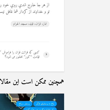
از هر جا خارج شدي روي خود را 
تو و خداوند از كردار شما غافل ني
نماز، قران، قبله، مسجد الحرام
کسی که قرائت قران را فراموش ک
قیامت “کور” محشور می شود؟
همچنین ممکن است این مقالات 
پاسخ به پرسشهای قرآنی
پرسش و پاسخ
یک اشتباه دیگر در فهم قرآن کریم