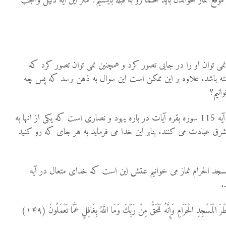
ع نماز خواندن باید حتما رو به قبله بایستیم؟ مگر این آیه دلیل واجب
وان او را در جایی تصور کرد و همچنین نمی توان تصور کرد که
 باشد. علاوه بر این ممکن است این سوال به ذهن برسد که پس چه
انیم؟
ابتدا باید به این نکته توجه کرد که آیه 115 سوره بقره آیات در باره یهود و نصاری است که یکی از انها به
ق عبادت می کنند. بنابر این خدا می فرماید به هر جای که رو کنید
 مسجد الحرام نماز می خوانیم علتش این است که خدای متعال در آیه
جِدِ الْحَرَامِ وَإِنَّهُ لَلْحَقُّ مِنْ رَبِّكَ وَمَا اللَّهُ بِغَافِلٍ عَمَّا تَعْمَلُونَ (۱۴۹)