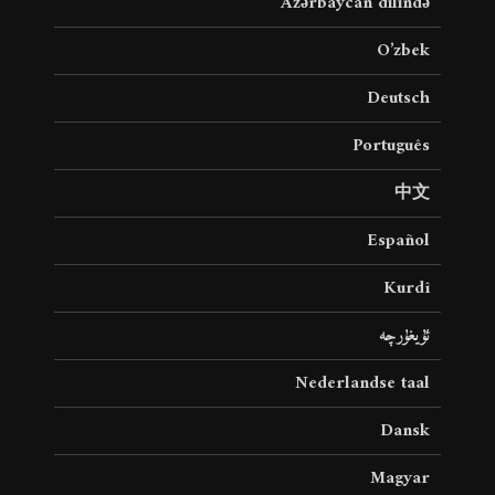
Azərbaycan dilində
O’zbek
Deutsch
Português
中文
Español
Kurdî
ئۇيغۇرچە
Nederlandse taal
Dansk
Magyar